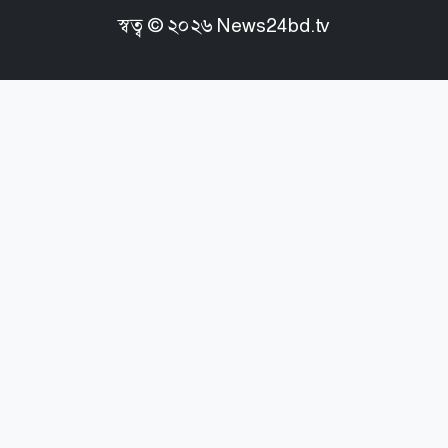
স্বত্ব ©
২০২৬
News24bd.tv