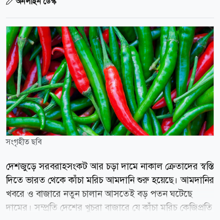
অনলাইন ডেস্ক
সংগৃহীত ছবি
দেশজুড়ে সরবরাহসংকট আর চড়া দামে নাকাল ক্রেতাদের স্বস্তি
দিতে ভারত থেকে কাঁচা মরিচ আমদানি শুরু হয়েছে। আমদানির
খবরে ও বাজারে নতুন চালান আসতেই বড় পতন ঘটেছে
দামের। সম্প্রতি দেশের খুচরা বাজারে যে কাঁচা মরিচ কেজিপ্রতি