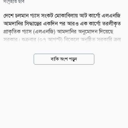
সংগৃহীত ছবি
দেশে চলমান গ্যাস সংকট মোকাবিলায় আট কার্গো এলএনজি
আমদানির সিদ্ধান্তের একদিন পর আরও এক কার্গো তরলীকৃত
প্রাকৃতিক গ্যাস (এলএনজি) আমদানির অনুমোদন দিয়েছে
সরকার। শুক্রবার (০৭ আগস্ট) বিকেলে অনুষ্ঠিত সরকারি ক্রয়
সংক্রান্ত মন্ত্রিসভা কমিটির অনলাইন বৈঠকে এ সিদ্ধান্ত নেওয়া
হয়। বৈঠকে সভাপতিত্ব করেন অর্থ ও পরিকল্পনামন্ত্রী আমির
বাকি অংশ পড়ুন
খসরু মাহমুদ চৌধুরী। পরে অর্থ মন্ত্রণালয়ের এক সংবাদ
বিজ্ঞপ্তিতে বিষয়টি জানানো হয়। বিজ্ঞপ্তিতে বলা হয়, সরকারি
পর্যায়ে (জিটুজি) পদ্ধতিতে সিঙ্গাপুরভিত্তিক আরামকো ট্রেডিং
সিঙ্গাপুর পিটিই লিমিটেডের কাছ থেকে এই এলএনজি কেনা
হবে। এর আগে বৃহস্পতিবার অর্থনৈতিক বিষয়সংক্রান্ত মন্ত্রিসভা
কমিটির (সিসিইএ) বৈঠকে মোট আট কার্গো এলএনজি
আমদানির নীতিগত অনুমোদন দেওয়া হয়। ওই বৈঠকে জ্বালানি
ও খনিজসম্পদ বিভাগ চারটি পৃথক প্রস্তাবের মাধ্যমে...