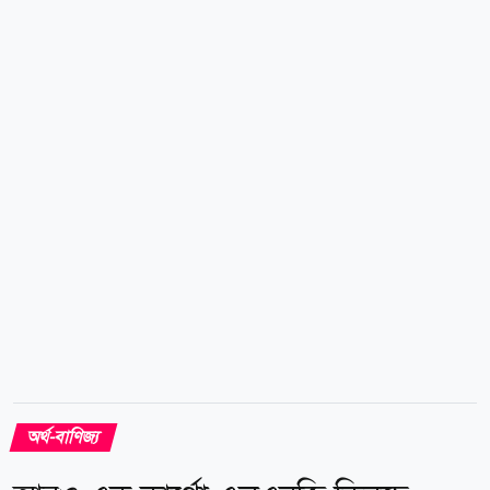
রয়েছে। পাকিস্তানে বাংলাদেশের আনারস রপ্তানির সুযোগ তৈরি
হওয়ার মধ্য দিয়ে দুই দেশের মধ্যে অন্যান্য কৃষিপণ্য ও ফলের
আমদানি-রপ্তানি প্রসার এবং ব্যবসা-বাণিজ্য বৃদ্ধির পথ সুগম
হয়েছে। সূত্র: বাসস news24bd.tv/শামসুদ্দীন
অর্থ-বাণিজ্য