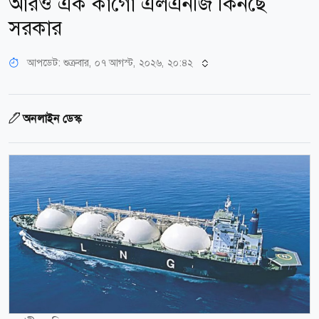
আরও এক কার্গো এলএনজি কিনছে
সরকার
আপডেট: শুক্রবার, ০৭ আগস্ট, ২০২৬, ২০:৪২
অনলাইন ডেস্ক