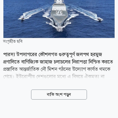
সংগৃহীত ছবি
পারস্য উপসাগরের কৌশলগত গুরুত্বপূর্ণ জলপথ হরমুজ
প্রণালিতে বাণিজ্যিক জাহাজ চলাচলের নিরাপত্তা নিশ্চিত করতে
প্রস্তাবিত আন্তর্জাতিক নৌ মিশন গঠনের উদ্যোগ কার্যত থমকে
গেছে। ইউরোপীয় দেশগুলোর মধ্যে এ বিষয়ে ঐকমত্য না
হওয়ায় পরিকল্পনাটি এগোচ্ছে না বলে জানিয়েছে
কাতারভিত্তিক সংবাদমাধ্যম আল জাজিরা। প্রতিবেদনে বলা
বাকি অংশ পড়ুন
হয়, চলতি বছরের মার্চে যুক্তরাষ্ট্র প্রথমবারের মতো হরমুজ
প্রণালিতে নিরাপদ নৌ চলাচল নিশ্চিত করতে একটি আন্তর্জাতিক
সামুদ্রিক জোট গঠনের প্রস্তাব দেয়। সে সময় মার্কিন প্রেসিডেন্ট