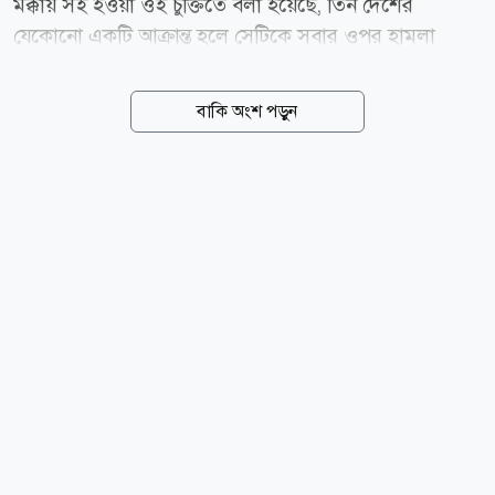
মক্কায় সই হওয়া ওই চুক্তিতে বলা হয়েছে, তিন দেশের
যেকোনো একটি আক্রান্ত হলে সেটিকে সবার ওপর হামলা
হিসেবে বিবেচনা করা হবে। চুক্তি স্বাক্ষরের কয়েক ঘণ্টার
মধ্যেই এর সমালোচনা করেছেন ইরানের পার্লামেন্টের এক
বাকি অংশ পড়ুন
আইনপ্রণেতা। তার দাবি, সৌদি আরবের নিরাপত্তা নিশ্চিত
করতে এই চুক্তি কার্যকর ভূমিকা রাখবে না। নিরাপত্তা নিশ্চিত
করতে হলে দেশটিকে নিজেদের নীতিতে পরিবর্তন আনতে হবে
বলেও মন্তব্য করেন তিনি। ইরানের পার্লামেন্টের জাতীয়
নিরাপত্তা ও পররাষ্ট্রনীতি কমিশনের সদস্য ইব্রাহিম রেজাই
সামাজিক যোগাযোগমাধ্যম এক্সে দেওয়া এক বার্তায় বলেন,
তুরস্ক ও পাকিস্তানের সঙ্গে করা এ ধরনের কাগুজে চুক্তি সৌদি
আরবকে নিরাপত্তা দিতে পারবে না। তার ভাষ্য,...