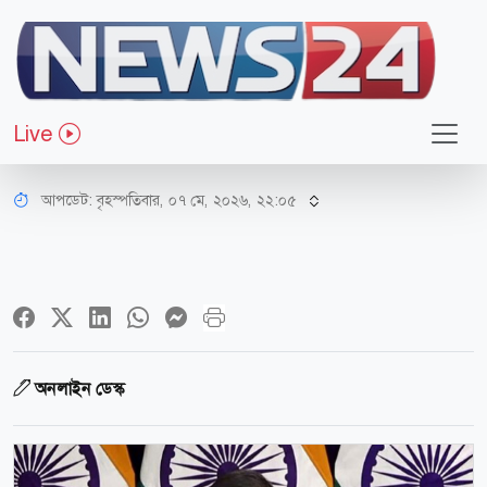
আন্তর্জাতিক
‘অবৈধ বাংলাদেশি’ ফেরত পাঠাতে ঢাকার
Live
সহযোগিতা চাইল দিল্লি
আপডেট: বৃহস্পতিবার, ০৭ মে, ২০২৬, ২২:০৫
অনলাইন ডেস্ক