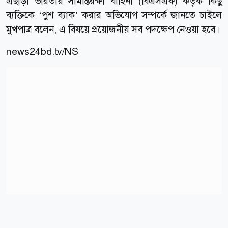
এছাড়া ভারতীয় সীমান্তরক্ষী বাহিনী (বিএসএফ) কর্তৃক কিছু
ব্যক্তিকে ‘পুশ ব্যাক’ করার অভিযোগ সম্পর্কে জানতে চাইলে
মুখপাত্র বলেন, এ বিষয়ে প্রয়োজনীয় সব পদক্ষেপ নেওয়া হবে।
news24bd.tv/NS