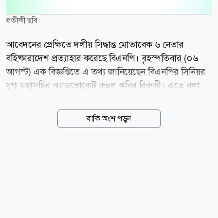
প্রতীকী ছবি
আবেদনের প্রেক্ষিতে দলীয় সিদ্ধান্ত মোতাবেক ৬ নেতার
বহিষ্কারাদেশ প্রত্যাহার করেছে বিএনপি। বৃহস্পতিবার (০৬
আগস্ট) এক বিজ্ঞপ্তিতে এ তথ্য জানিয়েছেন বিএনপির সিনিয়র
যুগ্ম মহাসচিব অ্যাডভোকেট রুহুল কবির রিজভী। এতে বলা
হয়, ইতোপূর্বে দলীয় শৃঙ্খলা ভঙ্গ এবং দলের নীতি ও আদর্শ
পরিপন্থী কার্যকলাপের জন্য নড়াইল জেলাধীন নড়াইল সদর
বাকি অংশ পড়ুন
পৌর বিএনপির সাবেক সভাপতি মো. তেলায়েত হোসেন,
লোহাগড়া উপজেলা বিএনপির সাবেক সভাপতি মো.
আহাদুজ্জামান বাটু, সাবেক সাধারণ সম্পাদক কাজী
সুলতানুজ্জামান সেলিম, লোহাগড়া পৌর বিএনপির সাবেক
সভাপতি মিলু শরীফ, সাবেক সাধারণ সম্পাদক মো. মশিয়ার
রহমান সান্টু এবং নড়াইল সদর থানা বিএনপির সাবেক সাধারণ
সম্পাদক মো. মুজাহিদুল ইসলাম পলাশকে বিএনপির প্রাথমিক