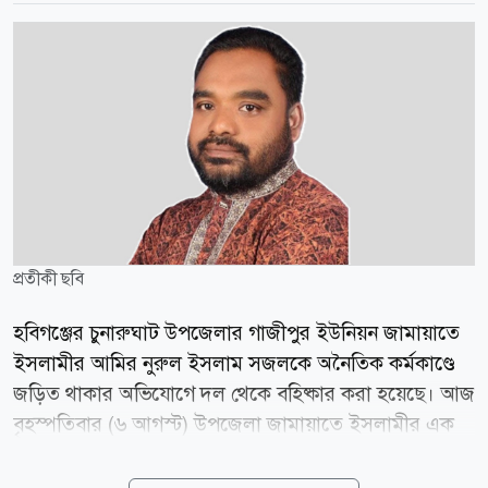
প্রতীকী ছবি
হবিগঞ্জের চুনারুঘাট উপজেলার গাজীপুর ইউনিয়ন জামায়াতে
ইসলামীর আমির নুরুল ইসলাম সজলকে অনৈতিক কর্মকাণ্ডে
জড়িত থাকার অভিযোগে দল থেকে বহিষ্কার করা হয়েছে। আজ
বৃহস্পতিবার (৬ আগস্ট) উপজেলা জামায়াতে ইসলামীর এক
বিবৃতিতে এ তথ্য জানানো হয়। স্থানীয় সূত্র জানায়, গত ৪
আগস্ট রাতে গাজীপুর ইউনিয়নের পার্শ্ববর্তী গজারিপাড়া