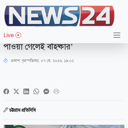
রাজনীতি
নেতাকর্মীদের আলোচনা সভায় এমপি এনামূল হক এনাম
Live
‘আওয়ামী লীগের সঙ্গে যোগসাজশ
পাওয়া গেলেই বহিষ্কার’
প্রকাশ:
বৃহস্পতিবার, ০৭ মে, ২০২৬, ১৯:০২
চট্টগ্রাম প্রতিনিধি