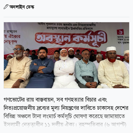
অনলাইন ডেস্ক
গণভোটের রায় বাস্তবায়ন, সব গণহত্যার বিচার এবং
নিত্যপ্রয়োজনীয় দ্রব্যের মূল্য নিয়ন্ত্রণের দাবিতে ঢাকাসহ দেশের
বিভিন্ন অঞ্চলে টানা লংমার্চ কর্মসূচি ঘোষণা করেছে জামায়াতে
ইসলামী নেতৃত্বাধীন ১১ দলীয় ঐক্য। বৃহস্পতিবার (৬ আগস্ট)
বেলা ১১টায় রাজধানীর মুক্তাঙ্গন এলাকায় জোটের অবস্থান