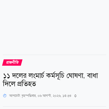
সদস্যসহ সব পর্যায়ের পদ থেকে বহিষ্কার করা হয়েছিল।
বিজ্ঞপ্তিতে আরও বলা হয়, আবেদনের প্রেক্ষিতে দলীয়...
রাজনীতি
১১ দলের লংমার্চ কর্মসূচি ঘোষণা, বাধা
দিলে প্রতিহত
আপডেট: বৃহস্পতিবার, ০৬ আগস্ট, ২০২৬, ১৩:৫৪