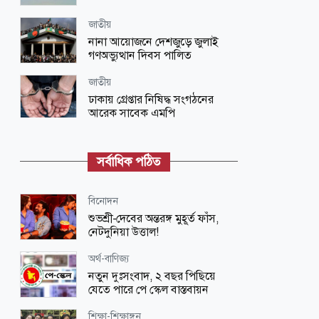
জাতীয়
নানা আয়োজনে দেশজুড়ে জুলাই
গণঅভ্যুত্থান দিবস পালিত
জাতীয়
ঢাকায় গ্রেপ্তার নিষিদ্ধ সংগঠনের
আরেক সাবেক এমপি
জাতীয়
ভারতে দণ্ডপ্রাপ্ত হাসিনাকে কথা বলার
সর্বাধিক পঠিত
সুযোগ দেওয়ায় বাংলাদেশের তীব্র ক্ষোভ
বিনোদন
বিনোদন
‘প্রিয়তমা’ আমার জীবনের আশীর্বাদ:
শুভশ্রী-দেবের অন্তরঙ্গ মুহূর্ত ফাঁস,
ইধিকা পাল
নেটদুনিয়া উত্তাল!
জাতীয়
অর্থ-বাণিজ্য
আকস্মিক বন্যাসহ প্রাকৃতিক দুর্যোগ
নতুন দুঃসংবাদ, ২ বছর পিছিয়ে
মোকাবিলায় সরকারের কার্যক্রম চলমান
যেতে পারে পে স্কেল বাস্তবায়ন
বিজ্ঞান ও প্রযুক্তি
শিক্ষা-শিক্ষাঙ্গন