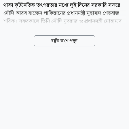
থাকা কূটনৈতিক তৎপরতার মধ্যে দুই দিনের সরকারি সফরে
সৌদি আরব যাচ্ছেন পাকিস্তানের প্রধানমন্ত্রী মুহাম্মদ শেহবাজ
শরিফ। সফরকালে তিনি সৌদি যুবরাজ ও প্রধানমন্ত্রী মোহাম্মদ
বিন সালমান আল সৌদএর সঙ্গে বৈঠক করবেন। পাকিস্তানের
প্রধানমন্ত্রীর কার্যালয় জানিয়েছে, বৈঠকে পাকিস্তান-সৌদি
বাকি অংশ পড়ুন
আরবের দ্বিপক্ষীয় সম্পর্ক আরও জোরদারের উপায় নিয়ে
আলোচনা হবে। পাশাপাশি মধ্যপ্রাচ্যের নিরাপত্তা পরিস্থিতি,
হরমুজ প্রণালির উত্তেজনা এবং অন্যান্য আঞ্চলিক ও
আন্তর্জাতিক ইস্যুতেও দুই দেশের মধ্যে মতবিনিময় হবে।
প্রধানমন্ত্রীর সফরসঙ্গী হিসেবে একটি উচ্চপর্যায়ের প্রতিনিধিদল
সৌদি আরব যাচ্ছে। প্রতিনিধি দলে রয়েছেন পাকিস্তানের
উপপ্রধানমন্ত্রী ও পররাষ্ট্রমন্ত্রী, সেনাবাহিনী প্রধান, প্রতিরক্ষা
বাহিনীর...