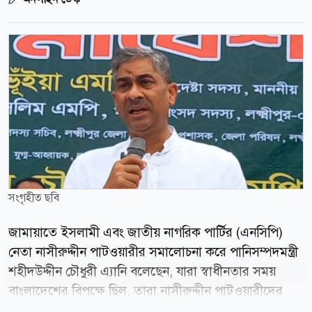
সংগৃহীত ছবি
জামায়াতে ইসলামী এবং জাতীয় নাগরিক পার্টির (এনসিপি)
নেতা নাসীরুদ্দীন পাটওয়ারীর সমালোচনা করে পানিসম্পদমন্ত্রী
শহীদউদ্দীন চৌধুরী এ্যানি বলেছেন, যারা স্বাধীনতার সময়
বাংলাদেশের বিপক্ষে ছিল, তারা নাসীরুদ্দীন পাটওয়ারীদের
মতো বেয়াদবদের সৃষ্টি করেছে। আজকে তারা এই বাংলাদেশে