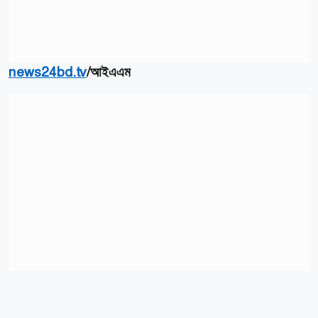
news24bd.tv
/
আইএএম