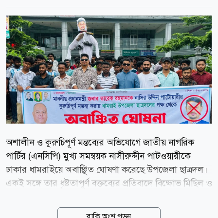
অশালীন ও কুরুচিপূর্ণ মন্তব্যের অভিযোগে জাতীয় নাগরিক
পার্টির (এনসিপি) মুখ্য সমন্বয়ক নাসীরুদ্দীন পাটওয়ারীকে
ঢাকার ধামরাইয়ে অবাঞ্ছিত ঘোষণা করেছে উপজেলা ছাত্রদল।
একই সঙ্গে তার ধৃষ্টতাপূর্ণ বক্তব্যের প্রতিবাদে বিক্ষোভ মিছিল ও
কুশপুত্তলিকা দাহ করেছেন সংগঠনটির নেতাকর্মীরা। আজ
মঙ্গলবার (৪ আগস্ট) দুপুরে ধামরাই উপজেলা ছাত্রদলের
বাকি অংশ পড়ুন