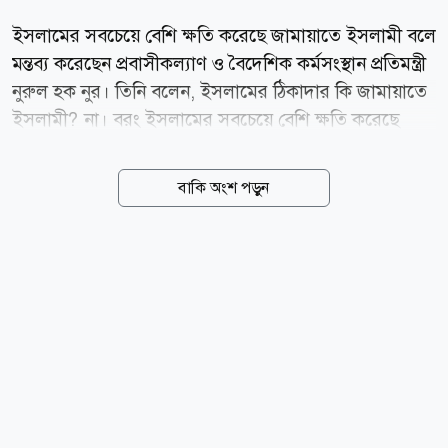
ইসলামের সবচেয়ে বেশি ক্ষতি করেছে জামায়াতে ইসলামী বলে
মন্তব্য করেছেন প্রবাসীকল্যাণ ও বৈদেশিক কর্মসংস্থান প্রতিমন্ত্রী
নুরুল হক নুর। তিনি বলেন, ইসলামের ঠিকাদার কি জামায়াতে
ইসলামী? না। বরং ইসলামের সবচেয়ে বেশি ক্ষতি করেছে
জামায়াত। এই যে দেখেন এখন ভিডিও বাইর হয় বিভিন্নভাবে।
এখন তারা পাগল হয়ে সরকারি দলের নেতা বা যারা আমরা
বাকি অংশ পড়ুন
জোটে আছি- এদের বিভিন্ন ফটোকার্ড বানিয়েছে আর কারো
ভিডিও বানিয়েছে। গত সোমবার ঢাকা কলেজের শহিদ আ ন ম
নজীব উদ্দিন খান খুররম অডিটোরিয়ামে শাখা ছাত্র অধিকার
পরিষদ কর্তৃক অগ্নিঝরা জুলাই, সংগ্রামের সুর শীর্ষক আলোচনা
সভায় প্রধান অতিথির বক্তব্যে এ কথা বলেন তিনি। নুর
বলেছেন, এই মুহূর্তে আন্দোলন-সংগ্রামের রাজনীতি জনগণ
পছন্দ করছে না। কারণ, ১৭ বছরের দৈত্য-দানব ফ্যাসিবাদ
জনগণ হটিয়েছে। এখন একটি সরকারের ছয় মাসও পূর্ণ হয়নি,
এর মধ্যেই...