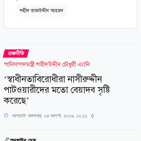
শহীদ তাজউদ্দীন আহমদ
রাজনীতি
পানিসম্পদমন্ত্রী শহীদউদ্দীন চৌধুরী এ্যানি
‘স্বাধীনতাবিরোধীরা নাসীরুদ্দীন
পাটওয়ারীদের মতো বেয়াদব সৃষ্টি
করেছে’
আপডেট: মঙ্গলবার, ০৪ আগস্ট, ২০২৬, ২২:১২
অনলাইন ডেস্ক