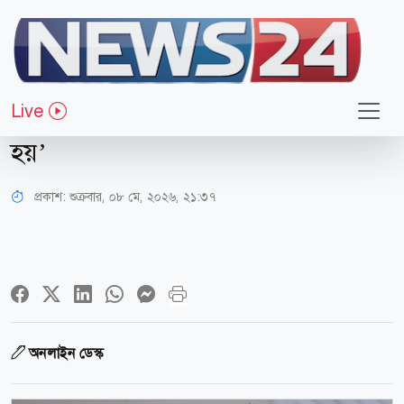
রাজনীতি
‘তেজগাঁওয়ে শহীদ তাজউদ্দীন আহমদ
Live
সরণি সড়কটির নামও যেন পরিবর্তন করা
হয়’
প্রকাশ:
শুক্রবার, ০৮ মে, ২০২৬, ২১:৩৭
অনলাইন ডেস্ক