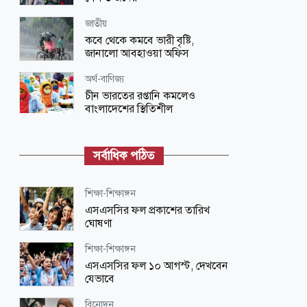
জাতীয়
কবে থেকে কমবে ভারী বৃষ্টি,
জানালো আবহাওয়া অফিস
অর্থ-বাণিজ্য
চীন ভারতের রপ্তানি কমলেও
বাংলাদেশের স্থিতিশীল
আন্তর্জাতিক
চীনের পূর্ব উপকূলে ধেয়ে আসছে টাইফুন
সর্বাধিক পঠিত
‘ডলফিন’, সতর্কতা জারি
ধর্ম-জীবন
শিক্ষা-শিক্ষাঙ্গন
জান্নাতিদের যেভাবে বরণ করা হবে
এসএসসির ফল প্রকাশের তারিখ
ঘোষণা
জাতীয়
শিক্ষা-শিক্ষাঙ্গন
বাংলাদেশের সঙ্গে সম্পর্কের ধরন
এসএসসির ফল ১০ আগস্ট, দেখবেন
ভারতকেই ঠিক করতে হবে: শামা ওবায়েদ
যেভাবে
ধর্ম-জীবন
বিনোদন