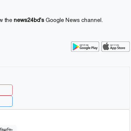
ow the
news24bd's
Google News channel.
 জিনপিং