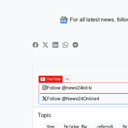
For all latest news, foll
Follow @news24bd.tv
Follow @News24Online4
Topic
ট্রাম্প
শি বৈঠক: চীন
প্রেসিডেন্ট
শি