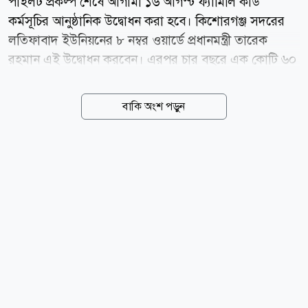
পাইলট প্রকল্প শেষে আগামী ১৬ আগস্ট ফ্যামিলি কার্ড
কর্মসূচির আনুষ্ঠানিক উদ্বোধন করা হবে। কিশোরগঞ্জ সদরের
লতিফাবাদ ইউনিয়নের ৮ নম্বর ওয়ার্ডে প্রধানমন্ত্রী তারেক
রহমান এই উদ্বোধন করবেন। এরপর চার বছরে এক কোটি ৬০
লাখ পরিবারকে ফ্যামিলি কার্ডের আওতায় আনা হবে।
বৃহস্পতিবার (৬ আগস্ট) সচিবালয়ে অর্থমন্ত্রী আমির খসরু
বাকি অংশ পড়ুন
মাহমুদ চৌধুরীর সভাপতিত্বে ফ্যামিলি কার্ড-সংক্রান্ত মন্ত্রিসভা
কমিটির সভা শেষে এ তথ্য জানান সমাজকল্যাণমন্ত্রী অধ্যাপক
ডা. এ জেড এম জাহিদ হোসেন। তিনি বলেন, ফ্যামিলি কার্ড
কর্মসূচিতে যাতে কোনো উপযুক্ত ব্যক্তি বাদ না পড়ে এবং
অযোগ্য কেউ অন্তর্ভুক্ত না হন, সে জন্য তথ্য নিয়মিত হালনাগাদ
ও পর্যালোচনার ব্যবস্থা রাখা হয়েছে। এটি একটি চলমান বা
ডাইনামিক সোশ্যাল রেজিস্ট্রি ব্যবস্থা। মানুষের আর্থসামাজিক
অবস্থার পরিবর্তনের সঙ্গে তাল মিলিয়ে...