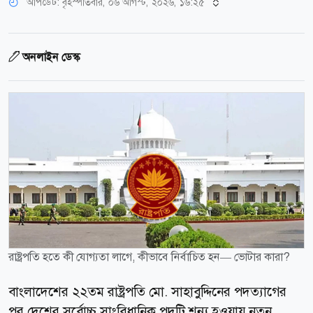
আপডেট: বৃহস্পতিবার, ০৬ আগস্ট, ২০২৬, ১৬:২৫
অনলাইন ডেস্ক
রাষ্ট্রপতি হতে কী যোগ্যতা লাগে, কীভাবে নির্বাচিত হন— ভোটার কারা?
বাংলাদেশের ২২তম রাষ্ট্রপতি মো. সাহাবুদ্দিনের পদত্যাগের
পর দেশের সর্বোচ্চ সাংবিধানিক পদটি শূন্য হওয়ায় নতুন