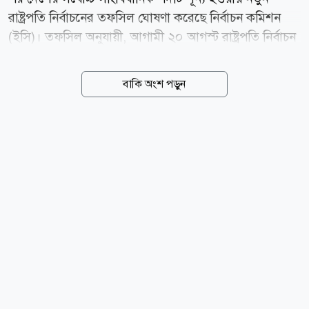
রাষ্ট্রপতি নির্বাচনের তফসিল ঘোষণা করেছে নির্বাচন কমিশন
(ইসি)। তফসিল অনুযায়ী, আগামী ২০ আগস্ট রাষ্ট্রপতি নির্বাচন
অনুষ্ঠিত হবে। বৃহস্পতিবার (৬ আগস্ট) নির্বাচন ভবনে
সাংবাদিকদের এ তথ্য জানান ইসি সচিব আখতার আহমেদ।
বাকি অংশ পড়ুন
তিনি বলেন, ১৩ আগস্ট সকাল ১০টা থেকে বিকেল ৪টা পর্যন্ত
মনোনয়নপত্র জমা দেওয়া যাবে। ১৬ আগস্ট মনোনয়নপত্র
যাচাই-বাছাই হবে এবং ১৮ আগস্ট প্রার্থিতা প্রত্যাহারের শেষ
দিন। ভোটগ্রহণ অনুষ্ঠিত হবে ২০ আগস্ট দুপুর ২টা থেকে
বিকেল ৫টা পর্যন্ত জাতীয় সংসদের অধিবেশন কক্ষে। বিশেষ
প্রয়োজনে রাষ্ট্রপতির দায়িত্ব কে পালন করে থাকেন সংবিধানের
৫০(৩) অনুচ্ছেদ অনুযায়ী, রাষ্ট্রপতি স্পিকারের উদ্দেশে
স্বাক্ষরযুক্ত পত্র দিয়ে পদত্যাগ করতে পারেন। আর ৫৪...