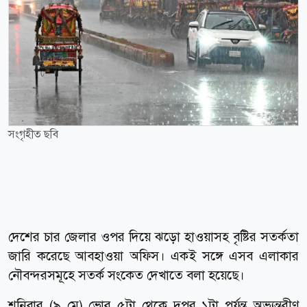
সংগৃহীত ছবি
দেশের চার জেলার ওপর দিয়ে ঝড়ো হাওয়াসহ বৃষ্টির সতর্কতা
জারি করেছে আবহাওয়া অফিস। একই সঙ্গে এসব এলাকার
নৌবন্দরসমূহে সতর্ক সংকেত দেখাতে বলা হয়েছে।
শনিবার (৯ মে) ভোর ৫টা থেকে দুপুর ১টা পর্যন্ত অভ্যন্তরীণ