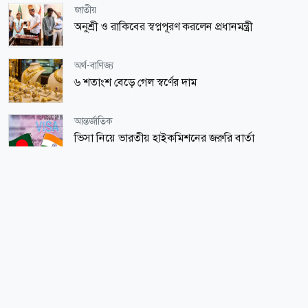
জাতীয়
অনুশ্রী ও রাকিবের স্বপ্নপূরণ করলেন প্রধানমন্ত্রী
অর্থ-বাণিজ্য
৬ শতাংশ বেড়ে গেল স্বর্ণের দাম
আন্তর্জাতিক
ভিসা নিয়ে ভারতীয় হাইকমিশনের জরুরি বার্তা
শিক্ষা-শিক্ষাঙ্গন
জাফর ইকবাল, ঢাবির সাবেক ভিসি মাকসুদ কামালসহ ৮
জনের বিরুদ্ধে তদন্ত প্রতিবেদন জমা
বসুন্ধরা শুভসংঘ
বসুন্ধরা শুভসংঘের উদ্যোগে ‘বাল্যবিবাহের কুফল ও
প্রতিরোধে করণীয়’ শীর্ষক সচেতনতামূলক সভা
স্বাস্থ্য
হাম উপসর্গে আরো ৬ জনের মৃত্যু