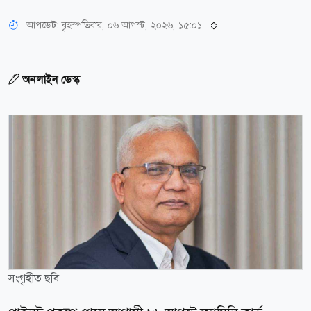
আপডেট: বৃহস্পতিবার, ০৬ আগস্ট, ২০২৬, ১৫:০১
অনলাইন ডেস্ক
সংগৃহীত ছবি