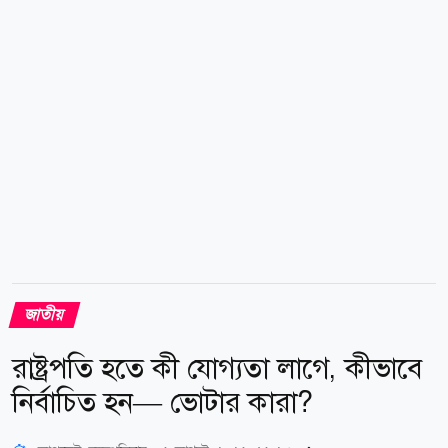
প্রধানমন্ত্রীকে একটি দেশাত্মবোধক গান শোনায়। প্রধানমন্ত্রী তার
প্রতিভার প্রশংসা করেন এবং ভবিষ্যতে নিয়মিত সংগীতচর্চা
চালিয়ে যাওয়ার পরামর্শ দেন। প্রধানমন্ত্রীর এই আন্তরিকতায়
অনুশ্রী ও তার পরিবার গভীর...
জাতীয়
রাষ্ট্রপতি হতে কী যোগ্যতা লাগে, কীভাবে
নির্বাচিত হন— ভোটার কারা?