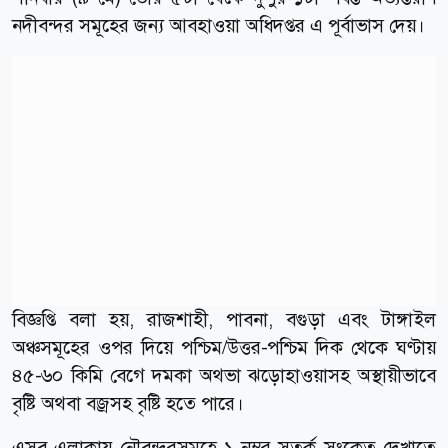
নদীবন্দর সমূহের জন্য আবহাওয়া অধিদপ্তর এ পূর্বাভাস দেয়।
বিজ্ঞপ্তি বলা হয়, রাজশাহী, পাবনা, বগুড়া এবং টাঙ্গাইল
অঞ্চসমূহের ওপর দিয়ে পশ্চিম/উত্তর-পশ্চিম দিক থেকে ঘণ্টায়
৪৫-৬০ কিমি বেগে দমকা অথভা ঝড়োহাওয়াসহ অস্থায়ীভাবে
বৃষ্টি অথবা বজ্রসহ বৃষ্টি হতে পারে।
এসব এলাকায় নৌবন্দরসমূহে ১ নম্বর সতর্ক সংকেত দেখাতে