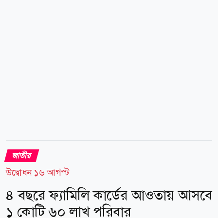
সম্পর্ক, উন্নয়নের গণমাধ্যমের ভূমিকাসহ বিভিন্ন বিষয়ে
আলোচনা হয়। পরে আলেকজান্দ্রা খেলভিনয় কালের কণ্ঠের
অনলাইন, মাল্টিমিডিয়া, রিপোর্টিংসহ বিভিন্ন বিভাগ ঘুরে
দেখেন। বাংলাদেশে সাংবাদিকতায় কালের কণ্ঠের অগ্রগামী...
জাতীয়
উদ্বোধন ১৬ আগস্ট
৪ বছরে ফ্যামিলি কার্ডের আওতায় আসবে
১ কোটি ৬০ লাখ পরিবার