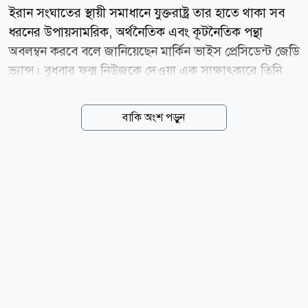
ইরান সংঘাতের স্থায়ী সমাধানে যুক্তরাষ্ট্র তার হাতে থাকা সব
ধরনের উপায়সামরিক, অর্থনৈতিক এবং কূটনৈতিক পন্থা
অবলম্বন করবে বলে জানিয়েছেন মার্কিন ভাইস প্রেসিডেন্ট জেডি
ভ্যান্স। বুধবার ফক্স নিউজকে দেওয়া এক সাক্ষাৎকারে তিনি
এই মন্তব্য করেন। ইরানের সঙ্গে আলোচনার ক্ষেত্রে বর্তমান
কিছু প্রতিবন্ধকতার কথা তুলে ধরে ভ্যান্স বলেন, প্রথমত,
বাকি অংশ পড়ুন
ইরানিরা অত্যন্ত কঠিন প্রকৃতির মানুষ। দ্বিতীয়ত, তাদের
শাসনব্যবস্থাটি বেশ খণ্ডিত। তিনি আরও যোগ করেন, ইরানের
রাষ্ট্রীয় ব্যবস্থার মধ্যে যেমন যুদ্ধ শেষ করতে আগ্রহী ব্যক্তিরা
রয়েছেন, তেমনি সংঘাত চালিয়ে যেতে চায় এমন উগ্রপন্থী
চরমপন্থীরাও সক্রিয় রয়েছে। বর্তমান এই জটিল পরিস্থিতির মধ্য
দিয়ে পথ বের করে আমেরিকান জনগণ এবং মার্কিন
প্রেসিডেন্টের জন্য সর্বোত্তম ফলাফল নিশ্চিত করাই তাদের মূল
লক্ষ্য বলে উল্লেখ করেন তিনি।...