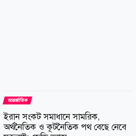
ইতিহাসে সবচেয়ে ধ্বংসাত্মক আগুনগুলোর মধ্যে একটি। এটি
স্পোকেনের কাছে ২০২৩ সালের গ্রে এবং ওরেগন রোড
অগ্নিকাণ্ডকেও ছাড়িয়ে গেছে, যেগুলোতে ৩৫০টি...
আন্তর্জাতিক
ইরান সংকট সমাধানে সামরিক,
অর্থনৈতিক ও কূটনৈতিক পথ বেছে নেবে