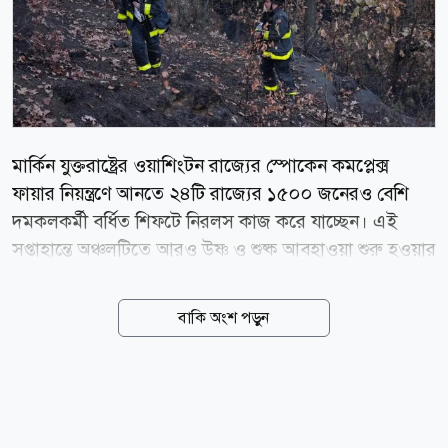
মার্কিন যুক্তরাষ্ট্রের ওয়াশিংটন রাজ্যের স্পোকেন কমপ্লেক্স
ফায়ার নিয়ন্ত্রণে আনতে ২৪টি রাজ্যের ১৫০০ জনেরও বেশি
দমকলকর্মী বর্ধিত শিফটে নিরলস কাজ করে যাচ্ছেন। এই
সপ্তাহান্তে অঞ্চলটিতে আরও উষ্ণ ও শুষ্ক আবহাওয়া শুরু হওয়ার
আগেই আগুন সম্পূর্ণ নিয়ন্ত্রণে আনার চেষ্টা চলছে। বৃহস্পতিবার
(৬ আগস্ট) এনবিসি নিউজের এক প্রতিবেদনে এই তথ্য
বাকি অংশ পড়ুন
জানানো হয়েছে। গত শনিবার এই দাবানল শুরু হওয়ার পর
থেকে এ পর্যন্ত প্রায় ৮৫০টি স্থাপনা ক্ষতিগ্রস্ত বা সম্পূর্ণ ধ্বংস
হয়েছে। ওয়াশিংটন স্টেট ডিপার্টমেন্ট অফ ন্যাচারাল
রিসোর্সেস-এর মুখপাত্র মাইকেল কেলি জানিয়েছেন, এত বিপুল
সংখ্যক স্থাপনা ধ্বংস হওয়ার কারণে এটি সম্ভবত রাজ্যের