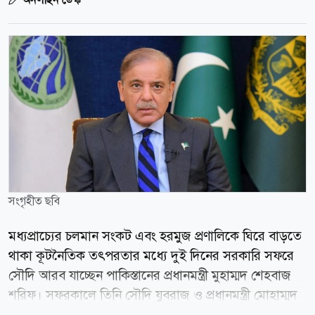
সংগৃহীত ছবি
মধ্যপ্রাচ্যের চলমান সংকট এবং হরমুজ প্রণালিকে ঘিরে বাড়তে
থাকা কূটনৈতিক তৎপরতার মধ্যে দুই দিনের সরকারি সফরে
সৌদি আরব যাচ্ছেন পাকিস্তানের প্রধানমন্ত্রী মুহাম্মদ শেহবাজ
শরিফ। সফরকালে তিনি সৌদি যুবরাজ ও প্রধানমন্ত্রী মোহাম্মদ
বিন সালমান আল সৌদএর সঙ্গে বৈঠক করবেন। পাকিস্তানের