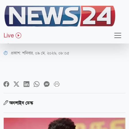
আন্তর্জাতিক
শেষ মুহূর্তে বিজয়কে ‘আটকে দিলো’
Live
মুসলিম লিগ, নাটকীয়তা
প্রকাশ:
শনিবার, ০৯ মে, ২০২৬, ০৮:০৫
অনলাইন ডেস্ক