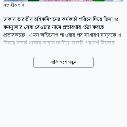
সংগৃহীত ছবি
ঢাকায় ভারতীয় হাইকমিশনের কর্মকর্তা পরিচয় দিয়ে ভিসা ও
কনস্যুলার সেবা দেওয়ার নামে প্রতারণার চেষ্টা করছে
প্রতারকচক্র। এমন অভিযোগ পাওয়ার পর সাধারণ মানুষকে এ
বিষয়ে সতর্ক থাকার আহ্বান জানিয়ে জরুরি পরামর্শ দিয়েছে
ভারতীয় হাইকমিশন। বৃহস্পতিবার (৬ আগস্ট) ঢাকায় ভারতীয়
হাইকমিশনের পক্ষ থেকে গণমাধ্যমে পাঠানো এক সতর্কবার্তায়
বাকি অংশ পড়ুন
এ তথ্য জানানো হয়। বিজ্ঞপ্তিতে জানানো হয়, একটি চক্র
নিজেদের হাইকমিশনের কর্মকর্তা দাবি করে বিভিন্ন ব্যক্তির সঙ্গে
যোগাযোগ করছে এবং অর্থের বিনিময়ে দ্রুত ভিসা বা অন্যান্য
সুবিধা পাইয়ে দেওয়ার মিথ্যা আশ্বাস দিচ্ছে। হাইকমিশন স্পষ্ট
করে জানিয়েছে, ভারতীয় হাইকমিশনের কোনো কর্মকর্তা
কখনো ভিসা প্রদান কিংবা অর্থ দাবি করার উদ্দেশ্যে ফোন,
হোয়াটসঅ্যাপ, সোশ্যাল মিডিয়া বা ইমেইলের মাধ্যমে কারো
সঙ্গে যোগাযোগ করেন না। সব ধরনের ভিসা আবেদন শুধু...