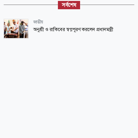
সর্বশেষ
জাতীয়
অনুশ্রী ও রাকিবের স্বপ্নপূরণ করলেন প্রধানমন্ত্রী
অর্থ-বাণিজ্য
৬ শতাংশ বেড়ে গেল স্বর্ণের দাম
আন্তর্জাতিক
ভিসা নিয়ে ভারতীয় হাইকমিশনের জরুরি বার্তা
শিক্ষা-শিক্ষাঙ্গন
জাফর ইকবাল, ঢাবির সাবেক ভিসি মাকসুদ কামালসহ ৮
জনের বিরুদ্ধে তদন্ত প্রতিবেদন জমা
বসুন্ধরা শুভসংঘ
বসুন্ধরা শুভসংঘের উদ্যোগে ‘বাল্যবিবাহের কুফল ও
প্রতিরোধে করণীয়’ শীর্ষক সচেতনতামূলক সভা