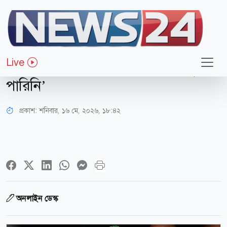
সারাদেশ
‘আমি জীবনে কখনো একটা পিঁপড়াও
Live
মারিনি, এ ঘটনা কীভাবে ঘটে গেল বুঝতে
পারিনি’
প্রকাশ:
শনিবার, ১৬ মে, ২০২৬, ১৮:৪২
অনলাইন ডেস্ক