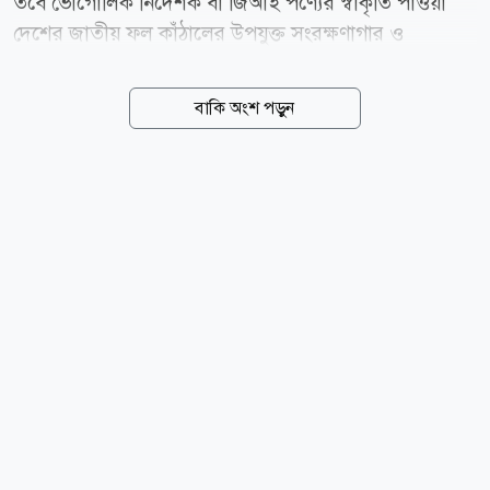
তবে ভৌগোলিক নির্দেশক বা জিআই পণ্যের স্বীকৃতি পাওয়া
দেশের জাতীয় ফল কাঁঠালের উপযুক্ত সংরক্ষণাগার ও
প্রক্রিয়াজাতকরণের সুযোগ না থাকায় প্রতি বছরই গাছে ও
বাগানে পঁচে নষ্ট হয় বিপুল পরিমাণ কাঁঠাল। সেই লোকসানের
বাকি অংশ পড়ুন
গল্প বদলে দিতে এবার জেলার শ্রীপুর উপজেলায় এক বৈপ্লবিক
উদ্যোগ নিয়ে হাজির হয়েছেন উদ্যোক্তা আব্দুস সাত্তার ভূঁইয়া।
সাধারণ ফল হিসেবে বিক্রি কিংবা অপচয়ের হাত থেকে বাঁচিয়ে
তিনি জাতীয় ফল কাঁঠাল থেকে বাণিজ্যিকভাবে তৈরি করছেন
পুষ্টিকর ও সুস্বাদু কাঁঠাল বিস্কুট। কোনো প্রকার কৃত্রিম ফ্লেভার বা
ক্ষতিকারক কেমিক্যাল ছাড়াই প্রস্তুত করা এ উদ্ভাবনী বিস্কুট
এখন অফলাইন ও অনলাইনে সমানভাবে বাজার মাতিয়ে
ব্যাপক সাড়া ফেলেছে। গাজীপুর জেলা কৃষি...