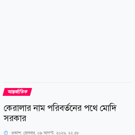
জলবিদ্যুৎকেন্দ্র চালু হয়। এরপর থেকে কেন্দ্রটির ফিশওয়ে
ব্যবহার করে প্রায় ৫ লাখ ৭০ হাজার বিরল মাছ উজানে যেতে
পেরেছে। জাংমু জলবিদ্যুৎকেন্দ্রের নিরাপত্তা ও পরিবেশ...
আন্তর্জাতিক
কেরালার নাম পরিবর্তনের পথে মোদি
সরকার
প্রকাশ:
রোববার, ০৯ আগস্ট, ২০২৬, ২২:৫৮