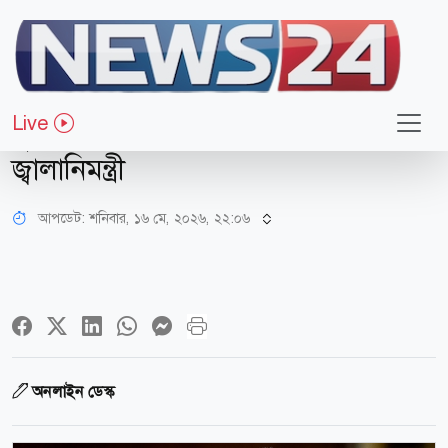
আন্তর্জাতিক
ইরানকে হরমুজ খুলতে বাধ্য করা
Live
যুক্তরাষ্ট্রের পক্ষে সহজ নয়: মার্কিন
জ্বালানিমন্ত্রী
আপডেট: শনিবার, ১৬ মে, ২০২৬, ২২:০৬
অনলাইন ডেস্ক