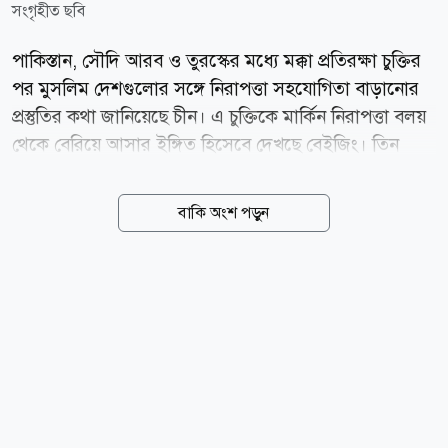
সংগৃহীত ছবি
পাকিস্তান, সৌদি আরব ও তুরস্কের মধ্যে মক্কা প্রতিরক্ষা চুক্তির
পর মুসলিম দেশগুলোর সঙ্গে নিরাপত্তা সহযোগিতা বাড়ানোর
প্রস্তুতির কথা জানিয়েছে চীন। এ চুক্তিকে মার্কিন নিরাপত্তা বলয়
থেকে বেরিয়ে আসার ইঙ্গিত হিসেবে দেখছে বেইজিং। তিন
মুসলিম দেশের মধ্যে স্বাক্ষরিত মক্কা যৌথ প্রতিরক্ষা চুক্তি ঘিরে
মুসলিম বিশ্বের নিরাপত্তা সহযোগিতায় নতুন সমীকরণের
বাকি অংশ পড়ুন
আলোচনা শুরু হয়েছে। গত ৭ আগস্ট মক্কায় স্বাক্ষরিত এই
চুক্তির মূল বৈশিষ্ট্য হলোতিন দেশের যেকোনো একটির ওপর
সশস্ত্র হামলাকে তিন দেশের সবার ওপর হামলা হিসেবে
বিবেচনা করা হবে। তুরস্কের পররাষ্ট্রমন্ত্রী হাকান ফিদান
জানিয়েছেন, পারস্পরিক প্রতিরক্ষার এই কাঠামো ন্যাটোর পাঁচ
নম্বর অনুচ্ছেদের সঙ্গে তুলনীয়। তবে তিনি বলেছেন, চুক্তিটি
কোনো নির্দিষ্ট দেশকে লক্ষ্য করে করা হয়নি। চুক্তির আওতায়
তিন দেশ গোয়েন্দা তথ্য...