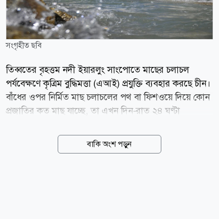
সংগৃহীত ছবি
তিব্বতের বৃহত্তম নদী ইয়ারলুং সাংপোতে মাছের চলাচল
পর্যবেক্ষণে কৃত্রিম বুদ্ধিমত্তা (এআই) প্রযুক্তি ব্যবহার করছে চীন।
বাঁধের ওপর নির্মিত মাছ চলাচলের পথ বা ফিশওয়ে দিয়ে কোন
প্রজাতির কত মাছ যাচ্ছে, তা এখন দিন-রাত ২৪ ঘণ্টা
স্বয়ংক্রিয়ভাবে শনাক্ত ও গণনা করছে এআই। মঙ্গলবার
প্রকাশিত এক প্রতিবেদনে চীনের রাষ্ট্রীয় সংবাদমাধ্যম গ্লোবাল
বাকি অংশ পড়ুন
টাইমস জানিয়েছে, আগে এই কাজ করতে শ্রমনির্ভর ম্যানুয়াল
পদ্ধতিতে মাছ গণনা করা হতো। বর্তমানে ফিশ ফেসিয়াল
রিকগনিশন প্রযুক্তি ব্যবহার করে তিব্বত অঞ্চলের নিজস্ব
প্রজাতির মাছ শনাক্ত করা হচ্ছে। ইয়ারলুং সাংপো নদীর
মধ্যাঞ্চলে ২০১৫ সালে ১১৬ মিটার (৩৮১ ফুট) উচ্চতার জাংমু