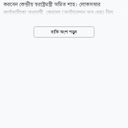
করবেন কেন্দ্রীয় স্বরাষ্ট্রমন্ত্রী অমিত শাহ। লোকসভার
কার্যতালিকা অনুযায়ী, কেরালা (অল্টারেশন অব নেম) বিল,
২০২৬ সংসদে উত্থাপন করা হবে। এর আগে গত ১১ মার্চ
প্রধানমন্ত্রী নরেন্দ্র মোদি জানিয়েছিলেন, কেরালার নাম পরিবর্তন
বাকি অংশ পড়ুন
করে কেরালাম করার প্রস্তাবে কেন্দ্রীয় সরকার আনুষ্ঠানিক
অনুমোদন দিয়েছে। কেরালা বিধানসভা ২০২৪ সালের ২৪ জুন
সর্বসম্মতভাবে রাজ্যের নাম কেরালা থেকে কেরালাম করার
প্রস্তাব পাস করে। পরে সংবিধানের প্রথম তফসিলে থাকা
রাজ্যের নাম পরিবর্তনের জন্য প্রয়োজনীয় পদক্ষেপ নিতে
কেন্দ্রীয় সরকারের কাছে অনুরোধ জানায় রাজ্য সরকার।
কেরালা সরকারের প্রস্তাবে বলা হয়, মালয়ালম ভাষায় রাজ্যটির
নাম কেরালাম। ১৯৫৬ সালের ১ নভেম্বর ভাষাভিত্তিক রাজ্য
গঠনের...