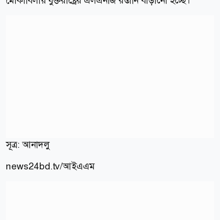
মোকাবিলায় যুক্তরাষ্ট্রের এলএনজি রপ্তানি বাড়ানো হচ্ছে।
সূত্র: আনাদলু
news24bd.tv/
আইএএম