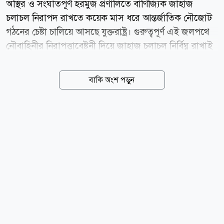
অস্থির ও সংঘাতপূর্ণ হরমুজ প্রণালিতে বাণিজ্যিক জাহাজ
চলাচল নিরাপদ রাখতে কয়েক মাস ধরে আন্তর্জাতিক নৌজোট
গঠনের চেষ্টা চালিয়ে আসছে যুক্তরাষ্ট্র। গুরুত্বপূর্ণ এই জলপথে
নৌবাহিনীর নিরাপত্তাবেষ্টনী দিয়ে জাহাজ চলাচল নির্বিঘ্ন রাখাই
এ উদ্যোগের মূল লক্ষ্য। তবে যুক্তরাষ্ট্রের ঘনিষ্ঠ ইউরোপীয় মিত্র
যুক্তরাজ্য ও ফ্রান্স এখন এ উদ্যোগে নেতৃত্ব দেওয়ার বিষয়ে
বাকি অংশ পড়ুন
আগের মতো আগ্রহ দেখাচ্ছে না। টেকসই যুদ্ধবিরতি প্রতিষ্ঠিত
হলে এমন একটি মিশনে নেতৃত্ব দেওয়ার বিষয়ে দেশ দুটি আগে
সম্মতি জানিয়েছিল। কিন্তু হরমুজ প্রণালির অচলাবস্থা অব্যাহত
থাকায় এবং এর প্রভাব বৈশ্বিক অর্থনীতিতে বাড়তে থাকলেও
নৌজোট গঠনের উদ্যোগ তেমন এগোচ্ছে না। বিশ্লেষকদের
মতে, উদ্যোগটি কার্যত স্থবির হয়ে পড়া ইউরোপীয় দেশগুলোর
গভীর সতর্কতারই প্রতিফলন। তাদের আশঙ্কা, এমন একটি
অনিশ্চিত সংঘাতে জড়িয়ে পড়া,...