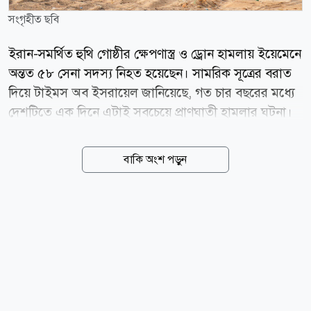
সংগৃহীত ছবি
ইরান-সমর্থিত হুথি গোষ্ঠীর ক্ষেপণাস্ত্র ও ড্রোন হামলায় ইয়েমেনে
অন্তত ৫৮ সেনা সদস্য নিহত হয়েছেন। সামরিক সূত্রের বরাত
দিয়ে টাইমস অব ইসরায়েল জানিয়েছে, গত চার বছরের মধ্যে
দেশটিতে এক দিনে এটাই সবচেয়ে প্রাণঘাতী হামলার ঘটনা।
ইয়েমেনের সামরিক কর্মকর্তারা জানান, স্থানীয় সময়
বৃহস্পতিবার মারিব প্রদেশের আল-রুওয়াইক এবং সৌদি
বাকি অংশ পড়ুন
আরবের সীমান্তবর্তী হাদ্রামাউত প্রদেশের আল-আবর ও আল-
ওয়াদিয়া এলাকার সামরিক ঘাঁটিতে হামলা চালানো হয়।
মারিবের একটি সামরিক ক্যাম্পে সকালে সেনাদের সমাবেশ
চলার সময় ক্ষেপণাস্ত্র হামলা হয়। এতে ঘটনাস্থলেই অন্তত ৪৫
সেনা নিহত হন। অন্য হামলাগুলোতে আরও কয়েকজন সেনা
নিহত হয়েছেন বলে সামরিক সূত্রগুলো জানিয়েছে। হামলার দায়
স্বীকার করে হুথি গোষ্ঠী বলেছে, সৌদি-সমর্থিত সামরিক
বাহিনীর শক্তি বৃদ্ধির জবাব হিসেবে এসব হামলা চালানো