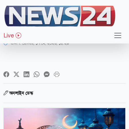
আন্তর্জাতিক
২৭ নাকি ২৮ মে ঈদ? যা জানা গেল
Live
প্রকাশ:
রোববার, ১৭ মে, ২০২৬, ১৫:২৯
অনলাইন ডেস্ক