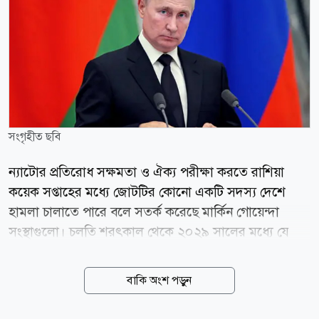
সংগৃহীত ছবি
ন্যাটোর প্রতিরোধ সক্ষমতা ও ঐক্য পরীক্ষা করতে রাশিয়া
কয়েক সপ্তাহের মধ্যে জোটটির কোনো একটি সদস্য দেশে
হামলা চালাতে পারে বলে সতর্ক করেছে মার্কিন গোয়েন্দা
সংস্থাগুলো। চলতি শরৎকাল থেকে ২০২৯ সালের মধ্যে যে
কোনো সময় পূর্ব ইউরোপে সীমিত স্থল অনুপ্রবেশ কিংবা
সাইবার হামলার মাধ্যমে উত্তেজনা বাড়ানোর চেষ্টা করতে পারে
বাকি অংশ পড়ুন
মস্কো। এর আগে মার্কিন গোয়েন্দাদের মূল্যায়ন ছিল,
ইউক্রেনের সঙ্গে যুদ্ধে জড়িয়ে থাকা অবস্থায় রুশ প্রেসিডেন্ট