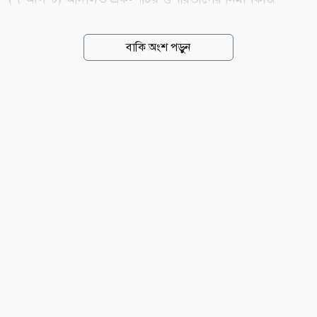
সাময়িকভাবে বন্ধ রাখার নির্দেশ দিয়েছেন। ওয়াশিংটনভিত্তিক
ইউএস কোর্ট অব অ্যাপিলস ফর দ্য ডিস্ট্রিক্ট অব কলাম্বিয়া
বাকি অংশ পড়ুন
সার্কিটের তিন বিচারকের বেঞ্চ ২-১ ভোটে এ রায় দেন।
আদালত বলেন, কংগ্রেসের অনুমোদন ছাড়া কোনো প্রেসিডেন্ট
হোয়াইট হাউসের মতো ঐতিহাসিক স্থাপনার মৌলিক কাঠামোয়
বড় ধরনের পরিবর্তন আনতে পারেন না। রায়ে বিচারকরা উল্লেখ
করেন, প্রতিটি প্রেসিডেন্টই হোয়াইট হাউসের সাময়িক বাসিন্দা,
মালিক নন। তাই ভবনটির নকশা ও কাঠামোয় বড় পরিবর্তনের
সিদ্ধান্ত নেওয়ার এখতিয়ার কংগ্রেসের, নির্বাহী বিভাগের নয়।
ন্যাশনাল ট্রাস্ট ফর হিস্টোরিক...