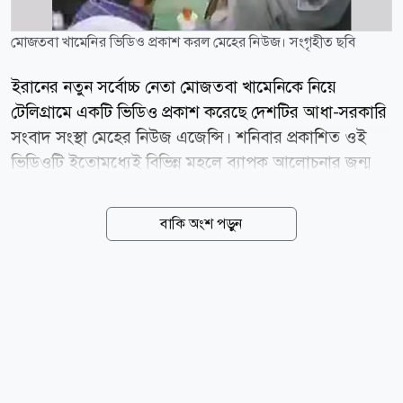
মোজতবা খামেনির ভিডিও প্রকাশ করল মেহের নিউজ। সংগৃহীত ছবি
ইরানের নতুন সর্বোচ্চ নেতা মোজতবা খামেনিকে নিয়ে
টেলিগ্রামে একটি ভিডিও প্রকাশ করেছে দেশটির আধা-সরকারি
সংবাদ সংস্থা মেহের নিউজ এজেন্সি। শনিবার প্রকাশিত ওই
ভিডিওটি ইতোমধ্যেই বিভিন্ন মহলে ব্যাপক আলোচনার জন্ম
দিয়েছে। ভিডিওটিতে দেখা যায়, মোজতবা খামেনিকে
কয়েকজন মানুষ ঘিরে রেখেছেন। তাকে দেখে মনে হচ্ছিল, তিনি
বাকি অংশ পড়ুন
তার আশেপাশের মানুষের সঙ্গে কথা বলছেন। তবে ভিডিওটি
কখন বা কোথায় ধারণ করা হয়েছে, মেহেরের প্রতিবেদনে তা
নির্দিষ্ট করে বলা হয়নি। এমনকি তাকে ঘিরে রাখা মানুষগুলোর
পরিচয়ও প্রকাশ করা হয়নি। গত ২৮ ফেব্রুয়ারি তেহরানসহ
ইরানের অন্যান্য শহরে যৌথভাবে হামলা চালায় যুক্তরাষ্ট্র ও
ইসরায়েল। ওই হামলায় ইরানের তৎকালীন সর্বোচ্চ নেতা
আয়াতুল্লাহ আলী খামেনি, বেশ কয়েকজন শীর্ষ সামরিক