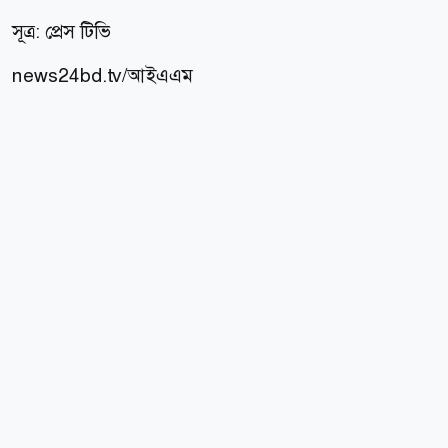
সূত্র: প্রেস টিভি
news24bd.tv/আইএএম