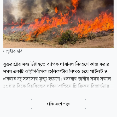
সংগৃহীত ছবি
যুক্তরাষ্ট্রের মধ্য উটাহতে ব্যাপক দাবানল নিয়ন্ত্রণে কাজ করার
সময় একটি অগ্নিনির্বাপক হেলিকপ্টার বিধ্বস্ত হয়ে পাইলট ও
একজন ক্রু সদস্যের মৃত্যু হয়েছে। শুক্রবার স্থানীয় সময় সকাল
১০টার দিকে রিচফিল্ডের দক্ষিণ-পশ্চিমে থ্রি ক্রিকস রিজার্ভয়ার
এলাকায় হেলিকপ্টারটি বিধ্বস্ত হয়। ন্যাশনাল ইন্টারএজেন্সি
ফায়ার সেন্টার শনিবার দুই ক্রু সদস্যের মৃত্যুর বিষয়টি নিশ্চিত
বাকি অংশ পড়ুন
করে। দুর্গম পাহাড়ি এলাকা ও ভয়াবহ আগুনের কারণে
উদ্ধারকারী দল ২৪ ঘণ্টারও বেশি সময় ঘটনাস্থলে পৌঁছাতে