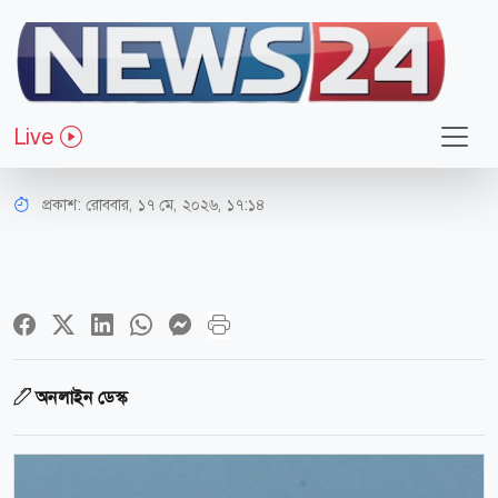
আন্তর্জাতিক
হরমুজ প্রণালীতে জাহাজে হামলা: ইরানের
Live
কাছে ব্যাখ্যা চাইল দক্ষিণ কোরিয়া
প্রকাশ:
রোববার, ১৭ মে, ২০২৬, ১৭:১৪
অনলাইন ডেস্ক