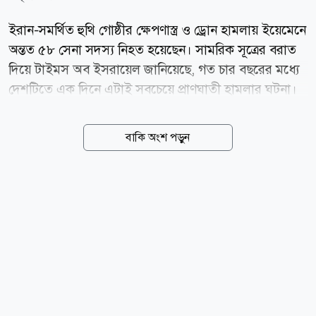
ইরান-সমর্থিত হুথি গোষ্ঠীর ক্ষেপণাস্ত্র ও ড্রোন হামলায় ইয়েমেনে
অন্তত ৫৮ সেনা সদস্য নিহত হয়েছেন। সামরিক সূত্রের বরাত
দিয়ে টাইমস অব ইসরায়েল জানিয়েছে, গত চার বছরের মধ্যে
দেশটিতে এক দিনে এটাই সবচেয়ে প্রাণঘাতী হামলার ঘটনা।
ইয়েমেনের সামরিক কর্মকর্তারা জানান, স্থানীয় সময়
বৃহস্পতিবার মারিব প্রদেশের আল-রুওয়াইক এবং সৌদি
বাকি অংশ পড়ুন
আরবের সীমান্তবর্তী হাদ্রামাউত প্রদেশের আল-আবর ও আল-
ওয়াদিয়া এলাকার সামরিক ঘাঁটিতে হামলা চালানো হয়।
মারিবের একটি সামরিক ক্যাম্পে সকালে সেনাদের সমাবেশ
চলার সময় ক্ষেপণাস্ত্র হামলা হয়। এতে ঘটনাস্থলেই অন্তত ৪৫
সেনা নিহত হন। অন্য হামলাগুলোতে আরও কয়েকজন সেনা
নিহত হয়েছেন বলে সামরিক সূত্রগুলো জানিয়েছে। হামলার দায়
স্বীকার করে হুথি গোষ্ঠী বলেছে, সৌদি-সমর্থিত সামরিক
বাহিনীর শক্তি বৃদ্ধির জবাব হিসেবে এসব হামলা চালানো
হয়েছে। গোষ্ঠীটির...