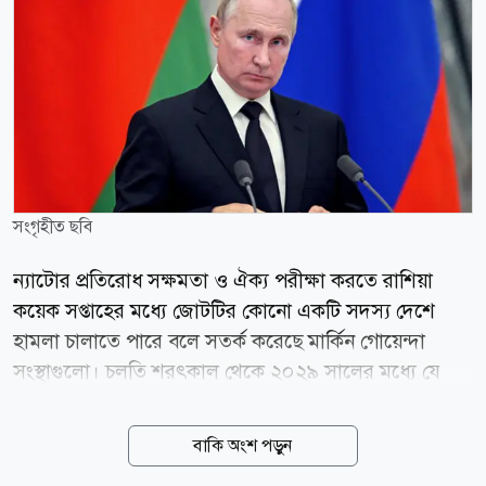
সংগৃহীত ছবি
ন্যাটোর প্রতিরোধ সক্ষমতা ও ঐক্য পরীক্ষা করতে রাশিয়া
কয়েক সপ্তাহের মধ্যে জোটটির কোনো একটি সদস্য দেশে
হামলা চালাতে পারে বলে সতর্ক করেছে মার্কিন গোয়েন্দা
সংস্থাগুলো। চলতি শরৎকাল থেকে ২০২৯ সালের মধ্যে যে
কোনো সময় পূর্ব ইউরোপে সীমিত স্থল অনুপ্রবেশ কিংবা
সাইবার হামলার মাধ্যমে উত্তেজনা বাড়ানোর চেষ্টা করতে পারে
বাকি অংশ পড়ুন
মস্কো। এর আগে মার্কিন গোয়েন্দাদের মূল্যায়ন ছিল,