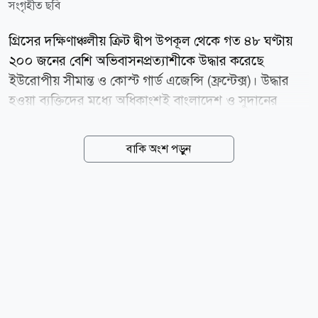
সংগৃহীত ছবি
গ্রিসের দক্ষিণাঞ্চলীয় ক্রিট দ্বীপ উপকূল থেকে গত ৪৮ ঘণ্টায়
২০০ জনের বেশি অভিবাসনপ্রত্যাশীকে উদ্ধার করেছে
ইউরোপীয় সীমান্ত ও কোস্ট গার্ড এজেন্সি (ফ্রন্টেক্স)। উদ্ধার
হওয়া ব্যক্তিদের মধ্যে অধিকাংশই বাংলাদেশ ও সুদানের
নাগরিক। গ্রিসের সংবাদমাধ্যম ডিমোক্রেটিয়ার বরাত দিয়ে
শুক্রবার মিডল ইস্ট মনিটর জানায়, লিবিয়ার উপকূল থেকে যাত্রা
বাকি অংশ পড়ুন
করে গত দুই দিনে অন্তত ২০২ জন অভিবাসী ক্রিট দ্বীপে
পৌঁছেছেন। এতে দ্বীপটির স্থানীয় প্রশাসন ও অভিবাসী
গ্রহণকেন্দ্রগুলোর ওপর বাড়তি চাপ তৈরি হয়েছে। প্রতিবেদনে
বলা হয়, সর্বশেষ বৃহস্পতিবার ৪০ জন অভিবাসীকে বহনকারী
একটি নৌকা ইয়েরাপেত্রা এলাকার দক্ষিণ-পূর্বে শনাক্ত করে
ফ্রন্টেক্স। পরে একটি মাছ ধরার নৌকার সহায়তায় গ্রিস
কোস্টগার্ড তাদের নিরাপদে আইরাপেত্রা বন্দরে নিয়ে আসে।
সেখানে তাদের নিবন্ধন ও পরিচয় যাচাইয়ের কাজ শুরু