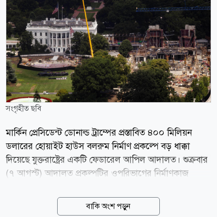
সংগৃহীত ছবি
মার্কিন প্রেসিডেন্ট ডোনাল্ড ট্রাম্পের প্রস্তাবিত ৪০০ মিলিয়ন
ডলারের হোয়াইট হাউস বলরুম নির্মাণ প্রকল্পে বড় ধাক্কা
দিয়েছে যুক্তরাষ্ট্রের একটি ফেডারেল আপিল আদালত। শুক্রবার
(৭ আগস্ট) আদালত প্রকল্পটির ওপরিভাগের নির্মাণকাজ
সাময়িকভাবে বন্ধ রাখার নির্দেশ দিয়েছেন। ওয়াশিংটনভিত্তিক
ইউএস কোর্ট অব অ্যাপিলস ফর দ্য ডিস্ট্রিক্ট অব কলাম্বিয়া
বাকি অংশ পড়ুন
সার্কিটের তিন বিচারকের বেঞ্চ ২-১ ভোটে এ রায় দেন।