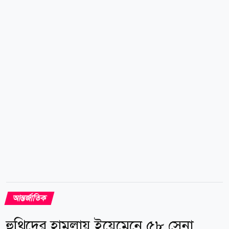
ইউক্রেনের সঙ্গে যুদ্ধে জড়িয়ে থাকা অবস্থায় রুশ প্রেসিডেন্ট
ভ্লাদিমির পুতিন ন্যাটোর কোনো সদস্য দেশে সরাসরি হামলা
চালাবেন না। নতুন মূল্যায়ন সেই অবস্থান থেকে উল্লেখযোগ্য
পরিবর্তনের ইঙ্গিত দিচ্ছে। এর আগে, ইউরোপীয় ও মার্কিন
গোয়েন্দারা পোল্যান্ডের ভূখণ্ডে সশস্ত্র উসকানি, গুরুত্বপূর্ণ
অবকাঠামোয় ক্ষেপণাস্ত্র বা ড্রোন হামলা কিংবা ইউক্রেনের ওপর
দায় চাপানোর উদ্দেশ্যে ফলস ফ্ল্যাগ হামলার...
আন্তর্জাতিক
হুথিদের হামলায় ইয়েমেনে ৫৮ সেনা