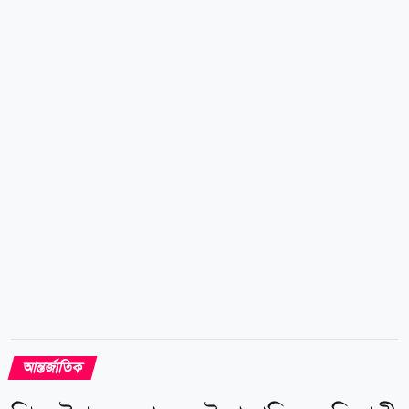
আদালত বলেন, কংগ্রেসের অনুমোদন ছাড়া কোনো প্রেসিডেন্ট
হোয়াইট হাউসের মতো ঐতিহাসিক স্থাপনার মৌলিক কাঠামোয়
বড় ধরনের পরিবর্তন আনতে পারেন না। রায়ে বিচারকরা উল্লেখ
করেন, প্রতিটি প্রেসিডেন্টই হোয়াইট হাউসের সাময়িক বাসিন্দা,
মালিক নন। তাই ভবনটির নকশা ও কাঠামোয় বড় পরিবর্তনের
সিদ্ধান্ত নেওয়ার এখতিয়ার কংগ্রেসের, নির্বাহী বিভাগের নয়।
ন্যাশনাল ট্রাস্ট ফর হিস্টোরিক...
আন্তর্জাতিক