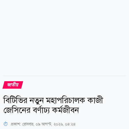
উদ্যোগও নেওয়া হয়েছে। কিন্তু এসব উদ্যোগের পরও সড়কে
মৃত্যুর মিছিল থামেনি। বরং দুর্ঘটনা কমানোর লক্ষ্য ও বাস্তব...
জাতীয়
বিটিভির নতুন মহাপরিচালক কাজী
জেসিনের বর্ণাঢ্য কর্মজীবন
প্রকাশ:
রোববার, ০৯ আগস্ট, ২০২৬, ০৪:২৪