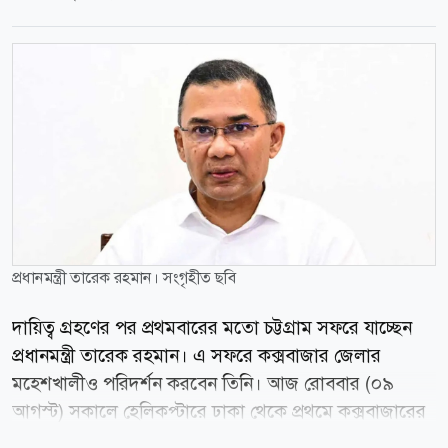
প্রধানমন্ত্রী তারেক রহমান। সংগৃহীত ছবি
দায়িত্ব গ্রহণের পর প্রথমবারের মতো চট্টগ্রাম সফরে যাচ্ছেন
প্রধানমন্ত্রী তারেক রহমান। এ সফরে কক্সবাজার জেলার
মহেশখালীও পরিদর্শন করবেন তিনি। আজ রোববার (০৯
আগস্ট) সকালে হেলিকপ্টারে ঢাকা থেকে প্রথমে কক্সবাজারের
মহেশখালী উপজেলার মাতারবাড়ী যাবেন প্রধানমন্ত্রী। শনিবার