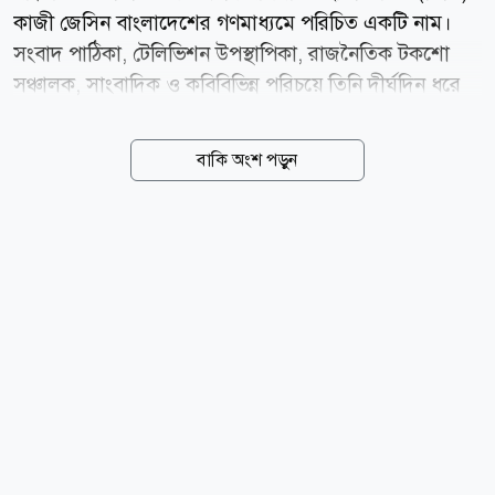
কাজী জেসিন বাংলাদেশের গণমাধ্যমে পরিচিত একটি নাম।
সংবাদ পাঠিকা, টেলিভিশন উপস্থাপিকা, রাজনৈতিক টকশো
সঞ্চালক, সাংবাদিক ও কবিবিভিন্ন পরিচয়ে তিনি দীর্ঘদিন ধরে
কাজ করেছেন। তার রয়েছে বর্ণাঢ্য ক্যারিয়ার। রাজনৈতিক
টকশোর উপস্থাপক হিসেবে তিনি দর্শকের কাছে আলাদা
বাকি অংশ পড়ুন
পরিচিতি লাভ করেছেন। যদিও আওয়ামী লীগ আমলে চাপে
পড়ে সেসব অনুষ্ঠান বন্ধ করে দিতে হয়েছিল। পরবর্তীকালে
তিনি পেশাদার সাংবাদিক হিসেবে দৈনিক আমার দেশ, এনটিভি,
চ্যানেল ওয়ান, এটিএন বাংলা, একুশে টেলিভিশন, বাংলাভিশন
এবং যমুনা টেলিভিশন-এ দায়িত্ব পালন করেন। এছাড়া তিনি
সমসাময়িক বিষয় নিয়ে বিভিন্ন জাতীয় সংবাদপত্রে নিয়মিত
কলাম ও প্রবন্ধ লিখে থাকেন। সাংবাদিক পরিচয়ের পাশাপাশি
তাঁর রয়েছে সাহিত্যিক পরিচয়। তাঁর প্রকাশিত কাব্যগ্রন্থের...