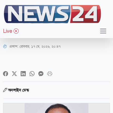
জাতীয়
পেট্রোবাংলার নতুন চেয়ারম্যান মো. আব্দুল
Live
মান্নান
প্রকাশ:
রোববার, ১৭ মে, ২০২৬, ২০:৪৭
অনলাইন ডেস্ক