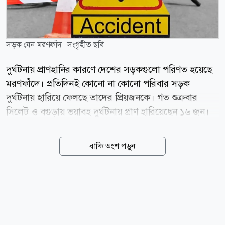
সড়ক যেন মরণফাঁদ। সংগৃহীত ছবি
দুর্ঘটনায় প্রাণহানির কারণে দেশের সড়কগুলো পরিণত হয়েছে
মরণফাঁদে। প্রতিদিনই কোনো না কোনো পরিবার সড়ক
দুর্ঘটনায় হারিয়ে ফেলছে তাদের প্রিয়জনকে। গত শুক্রবার
সিলেট ও বগুড়ায় ভয়াবহ দুর্ঘটনায় প্রাণ হারিয়েছেন ১৬ জন।
দুর্ঘটনার পর তদন্ত, মামলা, সাময়িক অভিযান, সবই হচ্ছে, কিন্তু
সড়কে শৃঙ্খলা ফিরছে না। ফলে একের পর এক প্রাণহানি ঘটেই
বাকি অংশ পড়ুন
চলেছে। সড়ক দুর্ঘটনা কমাতে গত এক দশকে নেওয়া হয়েছে
নানামুখী উদ্যোগ। নতুন আইন হয়েছে, জাতীয় সড়ক নিরাপত্তা
কৌশলগত কর্মপরিকল্পনা করা হয়েছে, চালকদের প্রশিক্ষণ
দেওয়া হয়েছে, যানবাহনের ফিটনেস ও লাইসেন্স ব্যবস্থাকে
ডিজিটাল করা হয়েছে, মোবাইল কোর্ট পরিচালনা করা হয়েছে।
মহাসড়কের ঝুঁকিপূর্ণ স্থান চিহ্নিত করে অবকাঠামো উন্নয়নের