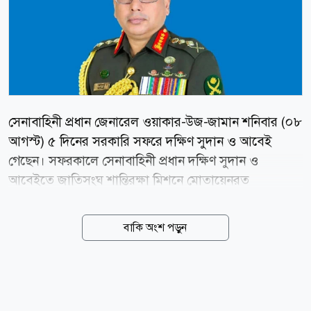
সেনাবাহিনী প্রধান জেনারেল ওয়াকার-উজ-জামান শনিবার (০৮
আগস্ট) ৫ দিনের সরকারি সফরে দক্ষিণ সুদান ও আবেই
গেছেন। সফরকালে সেনাবাহিনী প্রধান দক্ষিণ সুদান ও
আবেইতে জাতিসংঘ শান্তিরক্ষা মিশনে মোতায়েনরত
বাংলাদেশি কন্টিনজেন্টসমূহ পরিদর্শন করবেন। এছাড়াও, উভয়
স্থানের রাষ্ট্রীয় এবং মিশন সংশ্লিষ্ট কর্তৃপক্ষের সঙ্গে সৌজন্য
বাকি অংশ পড়ুন
সাক্ষাৎ ও মতবিনিময় করবেন। news24bd.tv/এআর