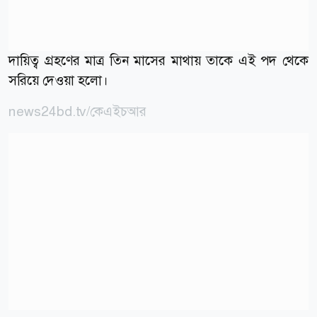
দায়িত্ব গ্রহণের মাত্র তিন মাসের মাথায় তাকে এই পদ থেকে
সরিয়ে দেওয়া হলো।
news24bd.tv/কেএইচআর