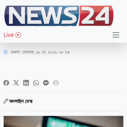
জাতীয়
১১৬ জুয়ার সাইট বন্ধে বিটিআরসিকে
Live
সিআইডির চিঠি
প্রকাশ:
সোমবার, ১৮ মে, ২০২৬, ০৮:২৩
অনলাইন ডেস্ক