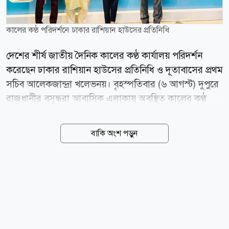
কালের কণ্ঠ পরিদর্শনে ঢাকার রাশিয়ান হাউসের প্রতিনিধি
দেশের শীর্ষ জাতীয় দৈনিক কালের কণ্ঠ কার্যালয় পরিদর্শন
করেছেন ঢাকার রাশিয়ান হাউসের প্রতিনিধি ও দূতাবাসের প্রথম
সচিব আলেকজান্দ্রা খলেভনয়। বৃহস্পতিবার (৬ আগস্ট) দুপুরে
রাজধানীর বসুন্ধরা আবাসিক এলাকায় অবস্থিত কালের কণ্ঠ
কার্যালয় পরিদর্শন করেন তিনি। পরিদর্শনকালে উপস্থিত ছিলেন
কালের কণ্ঠের সম্পাদক মেহেদী হাসান তালুকদার ও নির্বাহী
বাকি অংশ পড়ুন
সম্পাদক হায়দার আলীসহ বিভিন্ন বিভাগীয় প্রধানরা।
আলেকজান্দ্রা খেলভিনয় কালের কণ্ঠের ফেস টু ফেস
ডিপ্লোম্যাসি অনুষ্ঠানে অতিথি হিসেবে অংশ নেন। সাইমন
হোসাইন সাইফ-এর সঞ্চালনায় অনুষ্ঠানে বাংলাদেশ-রুশ
সম্পর্ক, উন্নয়নের গণমাধ্যমের ভূমিকাসহ বিভিন্ন বিষয়ে
আলোচনা হয়। পরে আলেকজান্দ্রা খেলভিনয় কালের কণ্ঠের
অনলাইন, মাল্টিমিডিয়া, রিপোর্টিংসহ বিভিন্ন বিভাগ ঘুরে