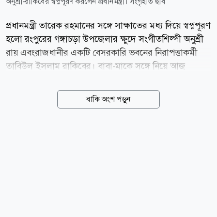
অনুশ্রী-রাকিবের স্বপ্নপূরণ করলেন প্রধানমন্ত্রী। সংগৃহীত ছবি
প্রধানমন্ত্রী তারেক রহমানের সঙ্গে সাক্ষাতের মধ্য দিয়ে স্বপ্নপূরণ
হলো রংপুরের গঙ্গাচড়া উপজেলার ক্ষুদে সংগীতশিল্পী অনুশ্রী
রায় এবংরাজধানীর একটি বেসরকারি ভবনের নিরাপত্তাকর্মী
তাবিউল ইসলাম রাকিবের। বাবা-মাকে সঙ্গে নিয়ে আজ
বৃহস্পতিবার (০৬ আগস্ট) বাংলাদেশ সচিবালয়ে প্রধানমন্ত্রীর
সঙ্গে সাক্ষাৎ করেছে জাতীয় প্রাথমিক শিক্ষা পদক-২০২৬এ
বাকি অংশ পড়ুন
দেশের গানে প্রথম স্থান অর্জনকারী অনুশ্রী। এ সময় প্রধানমন্ত্রী
তার সংগীতচর্চার খোঁজ-খবর নেন, নিয়মিত অনুশীলন চালিয়ে
যাওয়ার পরামর্শ দেন এবং চিঠিতে চাওয়া হারমোনিয়ামটি
উপহার হিসেবে তুলে দেন। সাক্ষাতের সময় অনুশ্রী
প্রধানমন্ত্রীকে একটি দেশাত্মবোধক গান শোনায়। প্রধানমন্ত্রী তার
প্রতিভার প্রশংসা করেন এবং ভবিষ্যতে নিয়মিত সংগীতচর্চা
চালিয়ে যাওয়ার পরামর্শ দেন। প্রধানমন্ত্রীর এই আন্তরিকতায়
অনুশ্রী ও তার পরিবার গভীর...