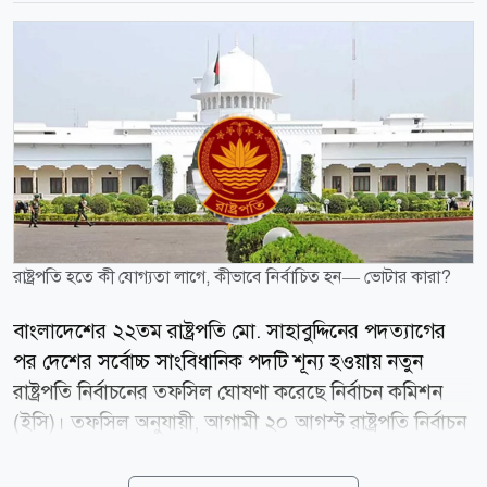
রাষ্ট্রপতি হতে কী যোগ্যতা লাগে, কীভাবে নির্বাচিত হন— ভোটার কারা?
বাংলাদেশের ২২তম রাষ্ট্রপতি মো. সাহাবুদ্দিনের পদত্যাগের
পর দেশের সর্বোচ্চ সাংবিধানিক পদটি শূন্য হওয়ায় নতুন
রাষ্ট্রপতি নির্বাচনের তফসিল ঘোষণা করেছে নির্বাচন কমিশন
(ইসি)। তফসিল অনুযায়ী, আগামী ২০ আগস্ট রাষ্ট্রপতি নির্বাচন
অনুষ্ঠিত হবে। বৃহস্পতিবার (৬ আগস্ট) নির্বাচন ভবনে
সাংবাদিকদের এ তথ্য জানান ইসি সচিব আখতার আহমেদ।