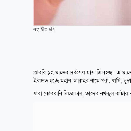
সংগৃহীত ছবি
আরবি ১২ মাসের সর্বশেষ মাস জিলহজ। এ মাস
ইবাদত হচ্ছে মহান আল্লাহর নামে গরু, খাসি, দুম
যারা কোরবানি দিতে চান, তাদের নখ-চুল কাটার ব্