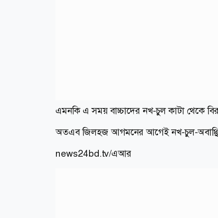
এমনকি এ সময় বাচ্চাদের নখ-চুল কাটা থেকে ব
অতএব জিলহজ আগমনের আগেই নখ-চুল-অবাঞ্ছিত 
news24bd.tv/এআর