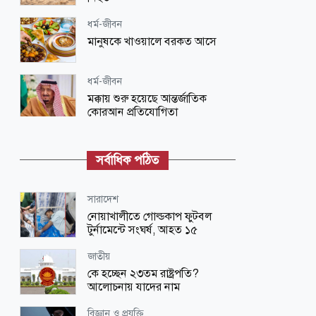
ধর্ম-জীবন
মানুষকে খাওয়ালে বরকত আসে
ধর্ম-জীবন
মক্কায় শুরু হয়েছে আন্তর্জাতিক
কোরআন প্রতিযোগিতা
ধর্ম-জীবন
নবীদের রাজনৈতিক নেতৃত্ব
সর্বাধিক পঠিত
জাতীয়
সারাদেশ
শিগগিরই শুরু হবে তিস্তা মহাপরিকল্পনা
নোয়াখালীতে গোল্ডকাপ ফুটবল
বাস্তবায়নের কাজ : পানি সম্পদ মন্ত্রী
টুর্নামেন্টে সংঘর্ষ, আহত ১৫
রাজধানী
জাতীয়
রাতে পুলিশ প্লাজায় আওয়ামী লীগের
কে হচ্ছেন ২৩তম রাষ্ট্রপতি?
গোপন বৈঠক, আটক ৬
আলোচনায় যাদের নাম
ধর্ম-জীবন
বিজ্ঞান ও প্রযুক্তি