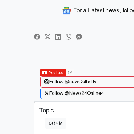
For all latest news, foll
Follow @news24bd.tv
Follow @News24Online4
Topic
নেইমার