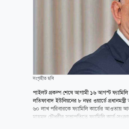
সংগৃহীত ছবি
পাইলট প্রকল্প শেষে আগামী ১৬ আগস্ট ফ্যামিলি ক
লতিফাবাদ ইউনিয়নের ৮ নম্বর ওয়ার্ডে প্রধানম
৬০ লাখ পরিবারকে ফ্যামিলি কার্ডের আওতায় আনা
মাহমুদ চৌধুরীর সভাপতিত্বে ফ্যামিলি কার্ড-সংক্রা
অধ্যাপক ডা. এ জেড এম জাহিদ হোসেন। তিনি বলেন,