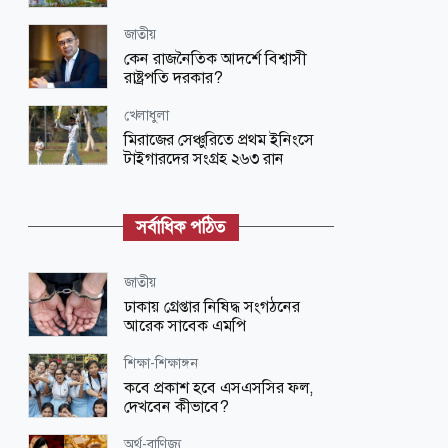
জাতীয়
কেন রাজনৈতিক আদর্শে বিশ্বাসী
রাষ্ট্রপতি দরকার?
খেলাধুলা
মিরাজের সেঞ্চুরিতে প্রথম ইনিংসে
টাইগারদের সংগ্রহ ২৬৩ রান
জাতীয়
চার বিভাগে ভারি বৃষ্টি ও ভূমিধসের
সর্বাধিক পঠিত
আশঙ্কা
বিনোদন
জাতীয়
ভয়াবহ সড়ক দুর্ঘটনায় আহত মৌসুমী
ঢাকায় গ্রেপ্তার নিষিদ্ধ সংগঠনের
মৌ
আরেক সাবেক এমপি
রাজনীতি
শিক্ষা-শিক্ষাঙ্গন
১১ দলের লংমার্চ কর্মসূচি ঘোষণা, বাধা
কবে প্রকাশ হবে এসএসসির ফল,
দিলে প্রতিহত
দেখবেন কীভাবে?
জাতীয়
অর্থ-বাণিজ্য