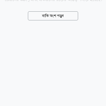
এসব তথ্যের ভিত্তিতে ছয়জনের সম্ভাব্য সম্পৃক্ততা খতিয়ে দেখা
হচ্ছে। তদন্ত সূত্রে জানা গেছে, আদালতের নির্দেশে ইতোমধ্যে
বাকি অংশ পড়ুন
চার সাবেক সেনাসদস্য ও এক বেসামরিক ব্যক্তির ডিএনএ
নমুনা সংগ্রহের অনুমতি দেওয়া হয়েছে। গত ১৭ জুলাই
আদালত আরও দুজনের ডিএনএ নমুনা সংগ্রহের নির্দেশ দেন।
তারা হলেন তনুর বন্ধু কুমিল্লার রাজাপাড়ার ফয়সাল আহমেদ
রাব্বি এবং সিরাজগঞ্জের কাজীপুরের বাসিন্দা সাবেক
সেনাসদস্য জাহিদুল ইসলাম। তদন্তের স্বার্থে ষষ্ঠ
সন্দেহভাজনের পরিচয় প্রকাশ করা হয়নি। তদন্তকারীদের
ভাষ্য, ডিএনএ বিশ্লেষণের সূত্র ধরে গত...