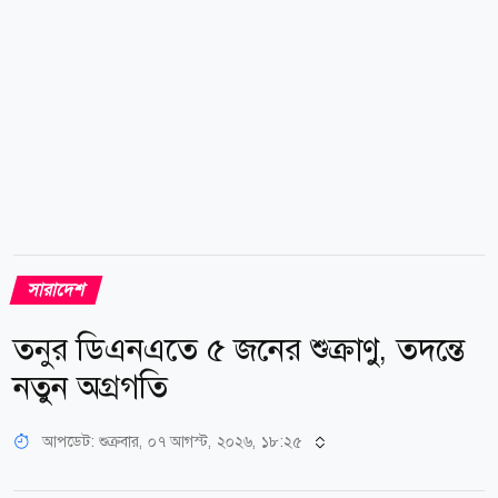
থাকার কথা, সেখানে শোভা পাচ্ছে শাপলা, শালুক আর জলজ
আগাছা। ফসলশূন্য ক্ষেতে এখন চরে বেড়াচ্ছে পাতিহাঁসের
দল। ক্ষতিগ্রস্ত কৃষকেরা নিউজ টোয়েন্টিফোরকে জানান, নিচু...
সারাদেশ
তনুর ডিএনএতে ৫ জনের শুক্রাণু, তদন্তে
নতুন অগ্রগতি
আপডেট: শুক্রবার, ০৭ আগস্ট, ২০২৬, ১৮:২৫