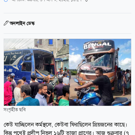
অনলাইন ডেস্ক
সংগৃহীত ছবি
কেউ যাচ্ছিলেন কর্মস্থলে, কেউবা ফিরছিলেন প্রিয়জনের কাছে।
কিন্তু পথেই প্রদীপ নিভল ১৬টি তাজা প্রাণের। আজ শুক্রবার (৭