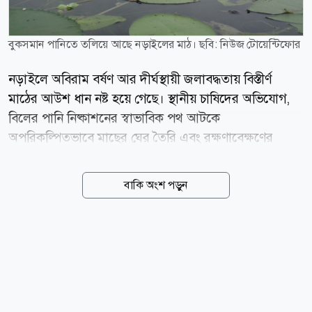
বুকসমান পানিতে তলিয়ে আছে নড়াইলের মাঠ। ছবি: নিউজ টোয়েন্টিফোর
নড়াইলে অবিরাম বর্ষণ আর দীর্ঘস্থায়ী জলাবদ্ধতায় বিস্তীর্ণ
মাঠের আউশ ধান নষ্ট হয়ে গেছে। স্থানীয় চাষিদের অভিযোগ,
বিলের পানি নিষ্কাশনের স্বাভাবিক পথ আটকে
অপরিকল্পিতভাবে মাছের ঘের তৈরি এবং রক্ষণাবেক্ষণের
অভাবে খাল-নালা ভরাট হয়ে যাওয়ায় এই বিপর্যয় ঘটেছে।
আবাদের এমন আকস্মিক বিনাশে শত শত কৃষক চরম
বাকি অংশ পড়ুন
লোকসানের মুখে পড়েছেন। তাঁদের দাবি, এই ফসলহানিতে
ক্ষয়ক্ষতির পরিমাণ কয়েক কোটি টাকা ছাড়িয়ে যাবে।
সরেজমিনে লোহাগড়া উপজেলার লক্ষ্মীপাশা ইউনিয়নের
আমাদার বিল, আন্ধারকোটা বিল ও কুচিয়াবাড়ির বিলসহ বেশ
কয়েকটি নিচু এলাকা ঘুরে দেখা যায়, মাঠের পর মাঠ বুকসমান
পানিতে তলিয়ে আছে। যেখানে এখন সোনালী ধানের সমারোহ