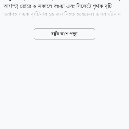
আগস্ট) ভোরে ও সকালে বগুড়া এবং সিলেটে পৃথক দুটি
ভয়াবহ সড়ক দুর্ঘটনায় ১৬ জন নিহত হয়েছেন। এসব ঘটনায়
আহত হয়েছেন আরও অন্তত ৪৫ জন। রক্তাক্ত সড়কে এখন
স্বজনহারাদের বুকফাটা আর্তনাদ। বগুড়া জানা গেছে, কাজের
বাকি অংশ পড়ুন
সন্ধানে বের হয়ে বাসের চাপায় প্রাণ হারিয়েছেন ৭ জন
দিনমজুর। শুক্রবার ভোর সাড়ে ৫টার দিকে বগুড়া-নওগাঁ
আঞ্চলিক মহাসড়কের এরুলিয়া সিল্কিবান্ধা এলাকায় এই
মর্মান্তিক ঘটনা ঘটে। পুলিশ ও প্রত্যক্ষদর্শীরা জানান, ঢাকা
থেকে নওগাঁগামী একটি যাত্রীবাহী বাস নিয়ন্ত্রণ হারিয়ে রাস্তার
পাশে থাকা একটি বৈদ্যুতিক পিলারে সজোরে ধাক্কা দেয়। ওই
সময় মহাসড়কের পাশে প্রতিদিনের মতো কাজের সন্ধানে
জড়ো হয়ে অপেক্ষা করছিলেন একদল দিনমজুর। বাসটি
সরাসরি তাঁদের ওপর উঠে গেলে...