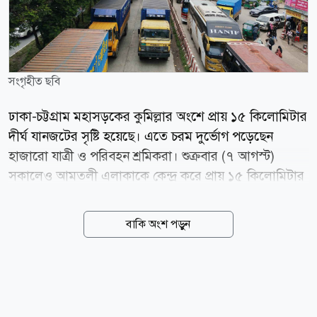
সংগৃহীত ছবি
ঢাকা-চট্টগ্রাম মহাসড়কের কুমিল্লার অংশে প্রায় ১৫ কিলোমিটার
দীর্ঘ যানজটের সৃষ্টি হয়েছে। এতে চরম দুর্ভোগ পড়েছেন
হাজারো যাত্রী ও পরিবহন শ্রমিকরা। শুক্রবার (৭ আগস্ট)
সকালেও আমতলী এলাকাকে কেন্দ্র করে প্রায় ১৫ কিলোমিটার
দীর্ঘ যানজটের সৃষ্টি হয়। সরেজমিনে দেখা যায়, কুমিল্লা সদর
উপজেলার আলেখারচর এলাকা থেকে সদর দক্ষিণ উপজেলার
বাকি অংশ পড়ুন
সুয়াগাজী পর্যন্ত ঢাকামুখী লেনে যানবাহনের দীর্ঘ রয়েছে। বেলা
সাড়ে ১২টা পর্যন্তও যানজট পুরোপুরি নিরসন হয়নি; বরং
ধীরগতিতে চলাচল করা যানবাহনের সারি আরো দীর্ঘ হতে
থাকে। ময়নামতি ক্রসিং হাইওয়ে থানার ভারপ্রাপ্ত কর্মকর্তার
(ওসি) অতিরিক্ত দায়িত্বে থাকা উপ-পরিদর্শক (এসআই)