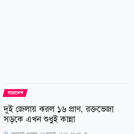
আনিসুর রহমান বলেন, গত তিন মাস ধরে এই অংশে
সংস্কারকাজ চলছে। এরই মধ্যে আশপাশের অংশও ভেঙে
যাচ্ছে। যানবাহনের তীব্র চাপ ও দীর্ঘ যানজট নিয়ন্ত্রণে গত তিন
দিন ধরে...
সারাদেশ
দুই জেলায় ঝরল ১৬ প্রাণ, রক্তভেজা
সড়কে এখন শুধুই কান্না
আপডেট: শুক্রবার, ০৭ আগস্ট, ২০২৬, ১৬:৫৭