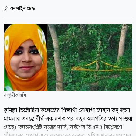
অনলাইন ডেস্ক
সংগৃহীত ছবি
কুমিল্লা ভিক্টোরিয়া কলেজের শিক্ষার্থী সোহাগী জাহান তনু হত্যা
মামলার তদন্তে দীর্ঘ এক দশক পর নতুন অগ্রগতির তথ্য পাওয়া
গেছে। তদন্তসংশ্লিষ্ট সূত্রের দাবি, সর্বশেষ ডিএনএ বিশ্লেষণে
পাঁচজনের শুক্রাণু এবং একজনের রক্তের অস্তিত্ব শনাক্ত হয়েছে।