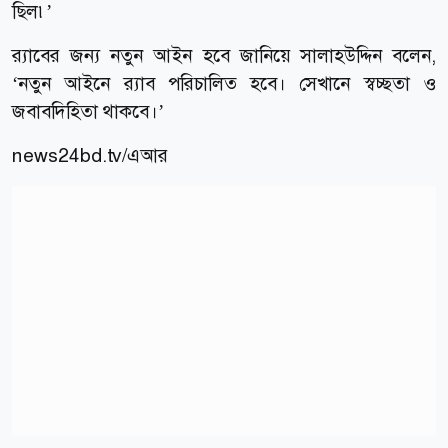
ছিল৷’
র‌্যাবের জন্য নতুন আইন হবে জানিয়ে সালাহউদ্দিন বলেন,
‘নতুন আইনে র‌্যাব পরিচালিত হবে। সেখানে স্বচ্ছতা ও
জবাবদিহিতা থাকবে।’
news24bd.tv/এআর