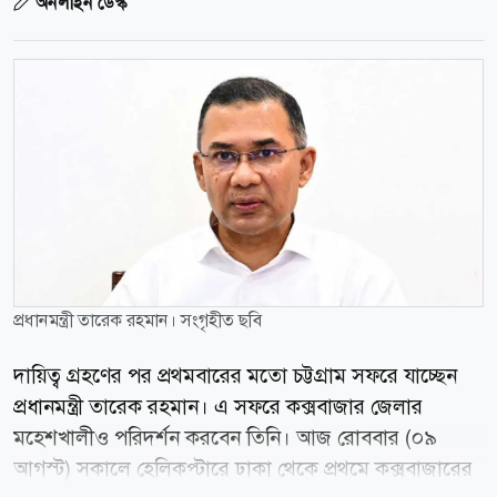
অনলাইন ডেস্ক
প্রধানমন্ত্রী তারেক রহমান। সংগৃহীত ছবি
দায়িত্ব গ্রহণের পর প্রথমবারের মতো চট্টগ্রাম সফরে যাচ্ছেন
প্রধানমন্ত্রী তারেক রহমান। এ সফরে কক্সবাজার জেলার
মহেশখালীও পরিদর্শন করবেন তিনি। আজ রোববার (০৯
আগস্ট) সকালে হেলিকপ্টারে ঢাকা থেকে প্রথমে কক্সবাজারের