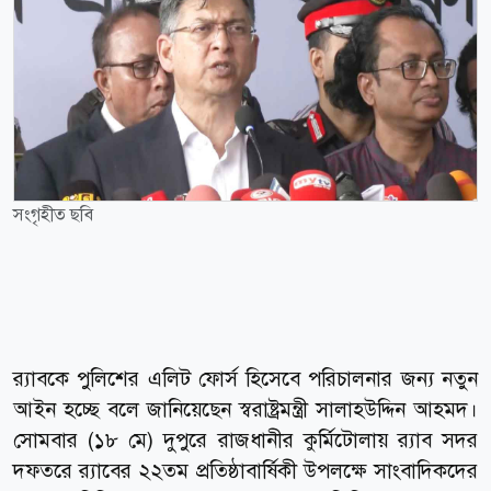
সংগৃহীত ছবি
র‌্যাবকে পুলিশের এলিট ফোর্স হিসেবে পরিচালনার জন্য নতুন
আইন হচ্ছে বলে জানিয়েছেন স্বরাষ্ট্রমন্ত্রী সালাহউদ্দিন আহমদ।
সোমবার (১৮ মে) দুপুরে রাজধানীর কুর্মিটোলায় র‌্যাব সদর
দফতরে র‌্যাবের ২২তম প্রতিষ্ঠাবার্ষিকী উপলক্ষে সাংবাদিকদের