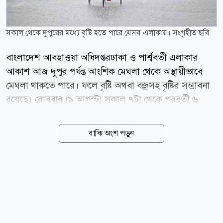
সকাল থেকে দুপুরের মধ্যে বৃষ্টি হতে পারে যেসব এলাকায়। সংগৃহীত ছবি
বাংলাদেশ আবহাওয়া অধিদপ্তরঢাকা ও পার্শ্ববর্তী এলাকার
আকাশ আজ দুপুর পর্যন্ত আংশিক মেঘলা থেকে অস্থায়ীভাবে
মেঘলা থাকতে পারে। ফলে বৃষ্টি অথবা বজ্রসহ বৃষ্টির সম্ভাবনা
রয়েছে। রোববার (৯ আগস্ট) সকাল ৭টা থেকে পরবর্তী ৬
ঘণ্টার আবহাওয়ার পূর্বাভাসে এ তথ্য জানানো হয়। আবহাওয়া
অধিদপ্তরের ঝড় সতর্কীকরণ কেন্দ্রের পূর্বাভাস অনুযায়ী, ঢাকা
বাকি অংশ পড়ুন
ও পার্শ্ববর্তী এলাকায় দক্ষিণ ও দক্ষিণ-পূর্ব দিক থেকে ঘণ্টায় ১০
থেকে ১৫ কিলোমিটার বেগে বাতাস প্রবাহিত হতে পারে।
দিনের তাপমাত্রা প্রায় অপরিবর্তিত থাকতে পারে। অধিদপ্তর
আরও জানায়, আজ রোববার সকাল ৬টায় ঢাকায় তাপমাত্রা
ছিল ২৭ দশমিক ৭ ডিগ্রি সেলসিয়াস। এ সময় বাতাসের
আপেক্ষিক আর্দ্রতা ছিল ৯১ শতাংশ। গতকাল শনিবার ঢাকায়