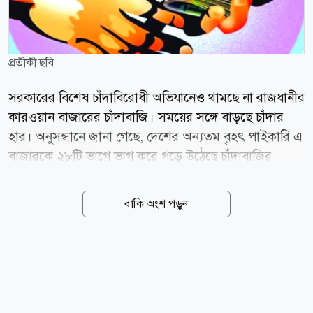
প্রতীকী ছবি
সরকারের বিশেষ চাঁদাবিরোধী অভিযানেও থামছে না রাজধানীর
কারওয়ান বাজারের চাঁদাবাজি। সময়ের সঙ্গে বাড়ছে চাঁদার
হার। অনুসন্ধানে জানা গেছে, দেশের অন্যতম বৃহৎ পাইকারি এ
বাজারকে ২৮টি ভাগে ভাগ করে গড়ে উঠেছে চাঁদাবাজির
নেটওয়ার্ক। দোকান, ফুটপাত, পণ্যবাহী ট্রাক, ভ্যান,
সিএনজিচালিত অটোরিকশা ও মাইক্রোস্ট্যান্ডসহ বিভিন্ন খাত
বাকি অংশ পড়ুন
থেকে দিনরাত মিলিয়ে কোটি টাকা আদায়ের অভিযোগ রয়েছে।
পণ্য কেনাবেচায় চাঁদা দেওয়া এখানে অনেকটাই নিয়মে পরিণত
হয়েছে। অথচ প্রশাসনের কার্যকর ভূমিকা নিয়ে প্রশ্ন রয়েছে।
পুলিশের একটি সূত্র জানায়, চাঁদাবিরোধী অভিযান শুরুর পর
কয়েকজন চাঁদাবাজ ও লাইনম্যানকে গ্রেপ্তার করা হয়েছিল।
পরে নানা চাপের কারণে অভিযান অনেকটাই থেমে যায়।