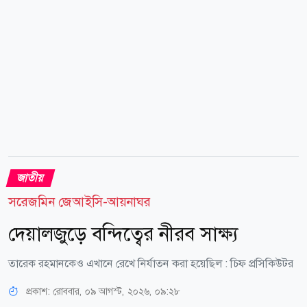
ব্যবসায়ীরাও চাঁদা দেওয়ার পর অভিযোগ করেন না। ফলে
সুনির্দিষ্ট অভিযোগের অভাবে আইনগত ব্যবস্থা নেওয়া কঠিন
হয়ে পড়ে। অনুসন্ধানে...
জাতীয়
সরেজমিন জেআইসি-আয়নাঘর
দেয়ালজুড়ে বন্দিত্বের নীরব সাক্ষ্য
তারেক রহমানকেও এখানে রেখে নির্যাতন করা হয়েছিল : চিফ প্রসিকিউটর
প্রকাশ:
রোববার, ০৯ আগস্ট, ২০২৬, ০৯:২৮