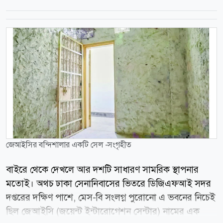
জেআইসির বন্দিশালার একটি সেল -সংগৃহীত
বাইরে থেকে দেখলে আর দশটি সাধারণ সামরিক স্থাপনার
মতোই। অথচ ঢাকা সেনানিবাসের ভিতরে ডিজিএফআই সদর
দপ্তরের দক্ষিণ পাশে, মেস-বি সংলগ্ন পুরোনো এ ভবনের নিচেই
ছিল জেআইসি (জয়েন্ট ইন্টারোগেশন সেন্টার) নামের এক