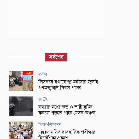
সর্বশেষ
প্রবাস
লিসবনে যথাযোগ্য মর্যাদায় জুলাই
গণঅভ্যুত্থান দিবস পালন
জাতীয়
সন্ধ্যার মধ্যে ঝড় ও ভারী বৃষ্টির
কবলে পড়তে পারে যেসব অঞ্চল
শিক্ষা-শিক্ষাঙ্গন
এইচএসসির ব্যবহারিক পরীক্ষার
নির্দেশিকা প্রকাশ