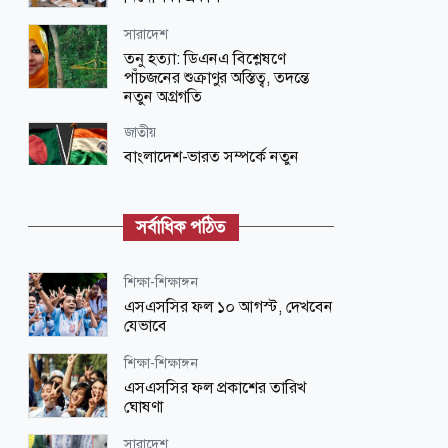
সারাদেশ
তনু হত্যা: ডিএনএ বিশ্লেষণে
পাঁচজনের শুক্রাণুর অস্তিত্ব, তদন্তে
নতুন অগ্রগতি
জাতীয়
বাংলাদেশ-ভারত সম্পর্কে নতুন
টানাপোড়েন
বিনোদন
সর্বাধিক পঠিত
১১ হাজার টন আবর্জনা ঘেঁটেও মেলেনি
অভিনেত্রীর মাথা
শিক্ষা-শিক্ষাঙ্গন
আন্তর্জাতিক
এসএসসির ফল ১০ আগস্ট, দেখবেন
‘ডলফিন’ ঘিরে ব্যাপক ক্ষয়ক্ষতির
যেভাবে
আশঙ্কা
শিক্ষা-শিক্ষাঙ্গন
আন্তর্জাতিক
এসএসসির ফল প্রকাশের তারিখ
বিমানে ঘুমন্ত নারীর কম্বলের ভেতরে হাত
ঘোষণা
ঢুকিয়ে বিপদে পাকিস্তানি যুবক
সারাদেশ