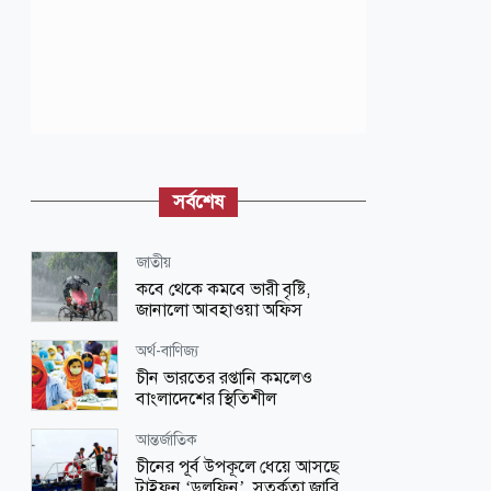
সর্বশেষ
জাতীয়
কবে থেকে কমবে ভারী বৃষ্টি,
জানালো আবহাওয়া অফিস
অর্থ-বাণিজ্য
চীন ভারতের রপ্তানি কমলেও
বাংলাদেশের স্থিতিশীল
আন্তর্জাতিক
চীনের পূর্ব উপকূলে ধেয়ে আসছে
টাইফুন ‘ডলফিন’, সতর্কতা জারি