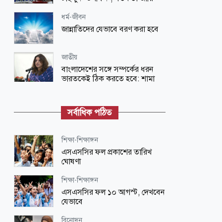
ধর্ম-জীবন
জান্নাতিদের যেভাবে বরণ করা হবে
জাতীয়
বাংলাদেশের সঙ্গে সম্পর্কের ধরন
ভারতকেই ঠিক করতে হবে: শামা
ওবায়েদ
ধর্ম-জীবন
সর্বাধিক পঠিত
শরিয়াহভিত্তিক বিনিয়োগ ক্রমেই
গুরুত্বপূর্ণ হয়ে উঠছে
শিক্ষা-শিক্ষাঙ্গন
ধর্ম-জীবন
এসএসসির ফল প্রকাশের তারিখ
মুসলমান হয়ে অপর মুসলমানকে আঘাত
ঘোষণা
করা লজ্জার
শিক্ষা-শিক্ষাঙ্গন
ধর্ম-জীবন
এসএসসির ফল ১০ আগস্ট, দেখবেন
সৌদি আরবের নাজদ অঞ্চলে ১০৩টি
যেভাবে
নতুন প্রত্নস্থল আবিষ্কার
বিনোদন