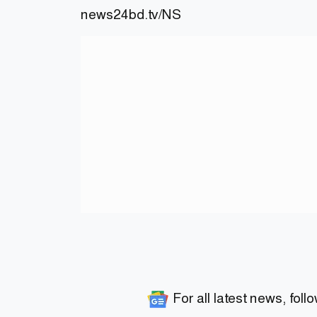
news24bd.tv/NS
For all latest news, foll