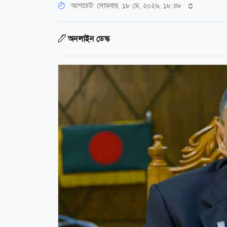
আপডেট: সোমবার, ১৮ মে, ২০২৬, ১৮:৪৮
অনলাইন ডেস্ক