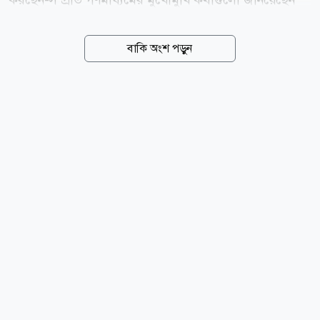
তিনি। স্যাটেলাইটভিত্তিক বেসরকারি চ্যানেলে দেওয়া
সাক্ষাৎকারে হাসান মাসুদ বলেন, আমি নিজেকে আসলে একটু
বাকি অংশ পড়ুন
গুটিয়ে নিয়েছি। আমি এখন আর অভিনয় করি না। একটা
পরিবর্তন এসেছে আমার জীবনে। সেই কারণেই এখন শুধুমাত্র
বিজ্ঞাপনের কাজ পেলে করি, না হলে করি না। একটু ভাববাদী
হয়ে গিয়েছি। মানে ধার্মিক হয়ে গিয়েছি। বই পড়ার প্রসঙ্গেও
নিজের পরিবর্তনের কথা জানিয়েছেন হাসান মাসুদ। তিনি
বলেন, আসলে বই পড়ার অধ্যায়টা আমার অনেক আগে শেষ
হয়ে গেছে। আমি এত বেশি পড়েছি, এত বেশি পড়েছি যে
শেষের দিকে আমি যন্ত্রের মতো হয়ে গিয়েছিলাম। আমার
ভেতরে কোনো ভাবাবেগ কাজ করত না। তিনি আরও বলেন,...