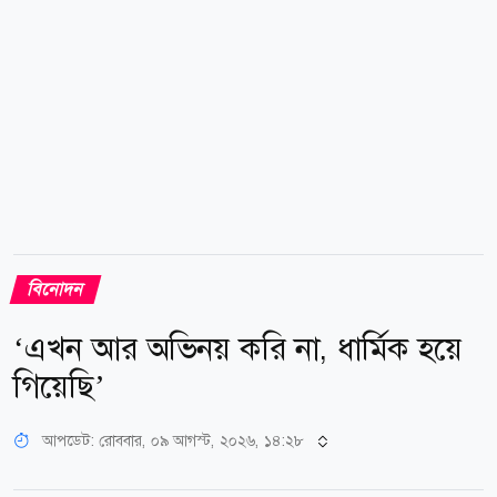
এসেছে জনপ্রিয় এ চিত্রনায়কের পরিবার। মা নীলা চৌধুরীর
অভিযোগ ছিল, তারা...
বিনোদন
‘এখন আর অভিনয় করি না, ধার্মিক হয়ে
গিয়েছি’
আপডেট: রোববার, ০৯ আগস্ট, ২০২৬, ১৪:২৮