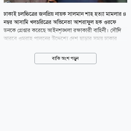
ঢাকাই চলচ্চিত্রের জনপ্রিয় নায়ক সালমান শাহ হত্যা মামলার ৪
নম্বর আসামি খলচরিত্রের অভিনেতা আশরাফুল হক ওরফে
ডনকে গ্রেপ্তার করেছে আইনশৃঙ্খলা রক্ষাকারী বাহিনী। সৌদি
আরবে ওমরাহ পালনের উদ্দেশ্যে দেশ ছাড়ার সময় ঢাকার
হযরত শাহজালাল আন্তর্জাতিক বিমানবন্দর থেকে তাঁকে আটক
করা হয়। ইমিগ্রেশন পুলিশের একটি সূত্র জানায়, সৌদি আরব
বাকি অংশ পড়ুন
যাওয়ার জন্য বিমানবন্দরে প্রয়োজনীয় কাগজপত্র জমা দেন
ডন। এ সময় ইমিগ্রেশন পুলিশ তাঁকে আটক করে। পরে তাঁকে
মামলার তদন্তকারী সংস্থা পুলিশের অপরাধ তদন্ত বিভাগ
(সিআইডি) এর কাছে হস্তান্তর করা হয়। সিআইডি সূত্র
জানিয়েছে, সালমান শাহ হত্যা মামলার তদন্তে ডনকে
জিজ্ঞাসাবাদ করা হচ্ছে। মামলার তদন্ত কর্মকর্তা তাঁকে
আদালতে হাজির করে কারাগারে আটক রাখার আবেদন
করেন। শুনানি শেষে আদালত ডনকে কারাগারে পাঠানোর
আদেশ দেন। মামলার তদন্ত কর্মকর্তা সিআইডির...