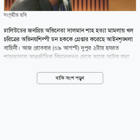
সংগৃহীত ছবি
ঢালিউডের জনপ্রিয় অভিনেতা সালমান শাহ হত্যা মামলায় খল
চরিত্রের অভিনয়শিল্পী ডন হককে গ্রেপ্তার করেছে আইনশৃঙ্খলা
বাহিনী। আজ রোববার (০৯ আগস্ট) দুপুর ২টায় হযরত
শাহজালাল আন্তর্জাতিক বিমানবন্দর থেকে তাকে আটক করা
হয়। পরে তাকে সিআইডির কাছে হস্তান্তর করা হয়েছে। উল্লেখ্য,
১৯৯৬ সালের ৬ সেপ্টেম্বর মারা যান সালমান শাহ। দীর্ঘদিন
বাকি অংশ পড়ুন
ধরে মৃত্যুর প্রকৃত কারণ নিয়ে জল্পনা চললেও তদন্তের জন্য
কোনো কার্যকর পদক্ষেপ নেয়া হয়নি। দীর্ঘদিন পরে সালমান
শাহর মামা আলমগীর কুমকুম রমনা থানায় মামলা করেছেন।
মামলায় সাবেক স্ত্রী সামিরা হক, খল চরিত্রের অভিনয়শিল্পী ডন
হকসহ মোট ১১ জনকে আসামি করা হয়েছে। নব্বইয়ের
দশকের শুরুতে ঢালিউডে অভিষেক ঘটে সালমান শাহর। তাকে
পরিকল্পিতভাবে হত্যা করা হয়েছে বলে বরাবরই দাবি করে