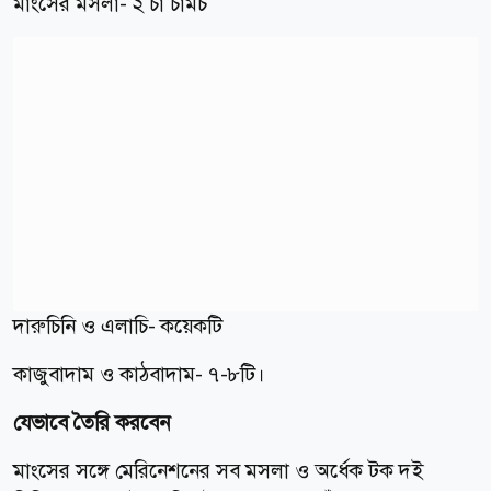
মাংসের মসলা- ২ চা চামচ
দারুচিনি ও এলাচি- কয়েকটি
কাজুবাদাম ও কাঠবাদাম- ৭-৮টি।
যেভাবে তৈরি করবেন
মাংসের সঙ্গে মেরিনেশনের সব মসলা ও অর্ধেক টক দই