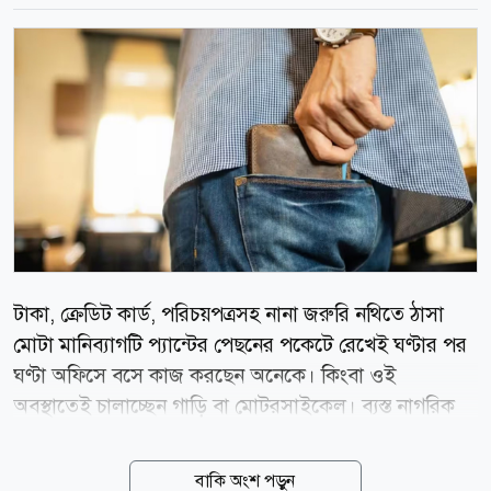
টাকা, ক্রেডিট কার্ড, পরিচয়পত্রসহ নানা জরুরি নথিতে ঠাসা
মোটা মানিব্যাগটি প্যান্টের পেছনের পকেটে রেখেই ঘণ্টার পর
ঘণ্টা অফিসে বসে কাজ করছেন অনেকে। কিংবা ওই
অবস্থাতেই চালাচ্ছেন গাড়ি বা মোটরসাইকেল। ব্যস্ত নাগরিক
জীবনে পুরুষদের ক্ষেত্রে এটি অত্যন্ত সাধারণ একটি অভ্যাস।
তবে চিকিৎসাবিজ্ঞান বলছে, আপাতদৃষ্টিতে সাধারণ মনে হওয়া
বাকি অংশ পড়ুন