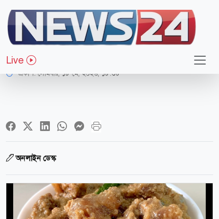
লাইফ স্টাইল
দই বিফ রান্নার সহজ রেসিপি
Live
প্রকাশ:
সোমবার, ১৮ মে, ২০২৬, ১৮:৩৮
অনলাইন ডেস্ক