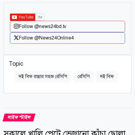
Follow @news24bd.tv
Follow @News24Online4
Topic
দই বিফ রান্নার সহজ রেসিপি
রেসিপি
দই বিফ
লাইফ স্টাইল
সকালে খালি পেটে ভেজানো কাঁচা ছোলা