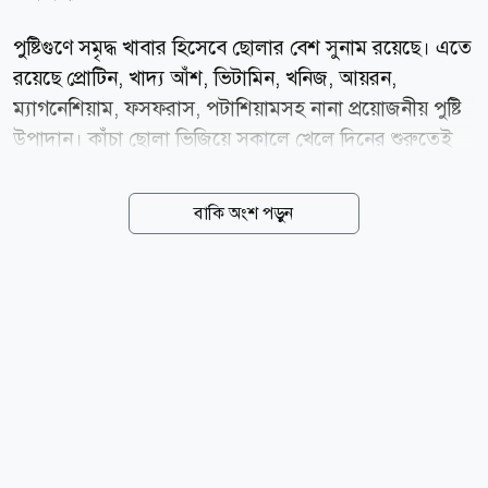
পুষ্টিগুণে সমৃদ্ধ খাবার হিসেবে ছোলার বেশ সুনাম রয়েছে। এতে
রয়েছে প্রোটিন, খাদ্য আঁশ, ভিটামিন, খনিজ, আয়রন,
ম্যাগনেশিয়াম, ফসফরাস, পটাশিয়ামসহ নানা প্রয়োজনীয় পুষ্টি
উপাদান। কাঁচা ছোলা ভিজিয়ে সকালে খেলে দিনের শুরুতেই
শরীর প্রয়োজনীয় পুষ্টি পেতে পারে। বিশেষ করে যারা স্বাস্থ্যকর
ও পুষ্টিকর নাশতা খুঁজছেন, তাদের খাদ্যতালিকায় ভেজানো
বাকি অংশ পড়ুন
ছোলা রাখতে পারেন। তবে ছোলা খাওয়ার পরিমাণ ও প্রস্তুত
প্রণালি ব্যক্তির শারীরিক অবস্থা ও হজমক্ষমতার ওপর নির্ভর
করে। প্রোটিন ও আঁশের ভালো উৎস ছোলায় উল্লেখযোগ্য
পরিমাণ প্রোটিন ও খাদ্য আঁশ রয়েছে। প্রোটিন শরীরের কোষ ও
পেশি গঠনে ভূমিকা রাখে। অন্যদিকে খাদ্য আঁশ হজমপ্রক্রিয়া
স্বাভাবিক রাখতে এবং দীর্ঘ সময় পেট ভরা রাখতে সাহায্য
করে। কোষ্ঠকাঠিন্য কমাতে সহায়ক ছোলায় থাকা খাদ্য আঁশ
অন্ত্রের স্বাভাবিক কার্যক্রমে সহায়তা করে।...