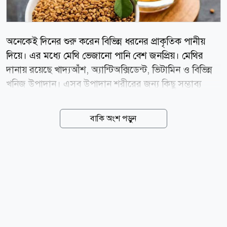
অনেকেই দিনের শুরু করেন বিভিন্ন ধরনের প্রাকৃতিক পানীয়
দিয়ে। এর মধ্যে মেথি ভেজানো পানি বেশ জনপ্রিয়। মেথির
দানায় রয়েছে খাদ্যআঁশ, অ্যান্টিঅক্সিডেন্ট, ভিটামিন ও বিভিন্ন
খনিজ উপাদান। এসব উপাদান শরীরের জন্য কিছু সম্ভাব্য
স্বাস্থ্য উপকারিতা দিতে পারে। তবে এটি কোনো রোগের
চিকিৎসার বিকল্প নয়। হজমে সহায়ক মেথিতে থাকা খাদ্যআঁশ
বাকি অংশ পড়ুন
হজম প্রক্রিয়ায় সহায়তা করতে পারে। নিয়মিত পরিমিত
পরিমাণে পান করলে কোষ্ঠকাঠিন্য, গ্যাস ও অম্বলের সমস্যা
কিছুটা কমতে পারে। রক্তে শর্করা নিয়ন্ত্রণে সহায়ক মেথিতে
থাকা দ্রবণীয় আঁশ ও কিছু প্রাকৃতিক যৌগ খাবারের পর রক্তে
শর্করার মাত্রা দ্রুত বেড়ে যাওয়া কমাতে সহায়তা করতে পারে।
তবে এটি ডায়াবেটিসের ওষুধের বিকল্প নয়। যারা
ডায়াবেটিসের ওষুধ বা ইনসুলিন ব্যবহার করেন, তাদের
চিকিৎসকের পরামর্শ ছাড়া নিয়মিত মেথি খাওয়া...