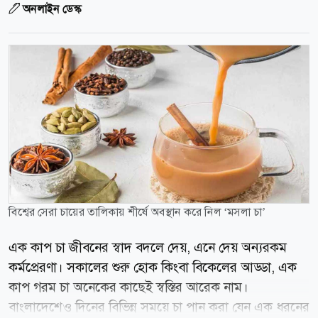
অনলাইন ডেস্ক
বিশ্বের সেরা চায়ের তালিকায় শীর্ষে অবস্থান করে নিল ‘মসলা চা’
এক কাপ চা জীবনের স্বাদ বদলে দেয়, এনে দেয় অন্যরকম
কর্মপ্রেরণা। সকালের শুরু হোক কিংবা বিকেলের আড্ডা, এক
কাপ গরম চা অনেকের কাছেই স্বস্তির আরেক নাম।
বাংলাদেশেও দিনের বিভিন্ন সময়ে চা পান করা যেন এক ধরনের