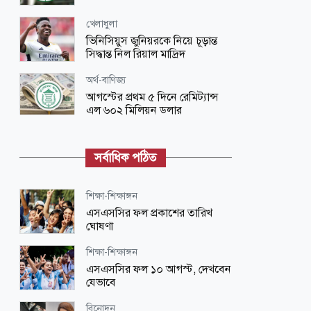
খেলাধুলা
ভিনিসিয়ুস জুনিয়রকে নিয়ে চূড়ান্ত
সিদ্ধান্ত নিল রিয়াল মাদ্রিদ
অর্থ-বাণিজ্য
আগস্টের প্রথম ৫ দিনে রেমিট্যান্স
এল ৬০২ মিলিয়ন ডলার
আন্তর্জাতিক
মোদিকে নেতানিয়াহুর ফোন, কী নিয়ে
সর্বাধিক পঠিত
হলো আলোচনা
সারাদেশ
শিক্ষা-শিক্ষাঙ্গন
সাতসকালেই বগুড়ার সড়কে প্রাণ গেল
এসএসসির ফল প্রকাশের তারিখ
৩ জনের
ঘোষণা
জাতীয়
শিক্ষা-শিক্ষাঙ্গন
কবে থেকে কমবে ভারী বৃষ্টি,
এসএসসির ফল ১০ আগস্ট, দেখবেন
জানালো আবহাওয়া অফিস
যেভাবে
অর্থ-বাণিজ্য
বিনোদন