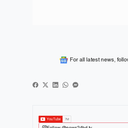
For all latest news, foll
Follow @news24bd.tv