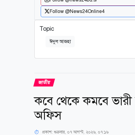
Follow @News24Online4
Topic
ঈদুল আজহা
জাতীয়
কবে থেকে কমবে ভারী ব
অফিস
প্রকাশ:
শুক্রবার, ০৭ আগস্ট, ২০২৬, ০৭:১৬