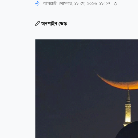
আপডেট: সোমবার, ১৮ মে, ২০২৬, ১৮:৫৭
অনলাইন ডেস্ক