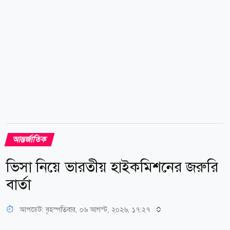
ধরনের বিমান পরিচালনা সম্ভব হতে পারে। সম্ভাব্য রুটগুলোর
মধ্যে রয়েছে লন্ডনডাবলিন এথেন্সসান্টোরিনি
বার্সেলোনাইবিজা...
আন্তর্জাতিক
ভিসা নিয়ে ভারতীয় হাইকমিশনের জরুরি
বার্তা
আপডেট: বৃহস্পতিবার, ০৬ আগস্ট, ২০২৬, ১৭:২৭