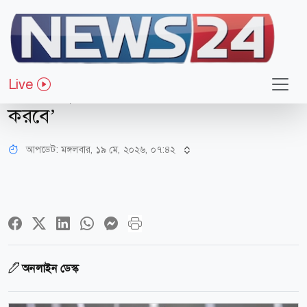
আন্তর্জাতিক
‘ইরানের শক্তিশালী বাহিনী ও দৃঢ়প্রতিজ্ঞ
Live
জনগণ যুক্তরাষ্ট্রকে আত্মসমর্পণে বাধ্য
করবে’
আপডেট: মঙ্গলবার, ১৯ মে, ২০২৬, ০৭:৪২
অনলাইন ডেস্ক