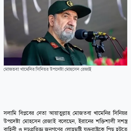
মোজতবা খামেনির সিনিয়র উপদেষ্টা মোহসেন রেজাই
সলামি বিপ্লবের নেতা আয়াতুল্লাহ মোজতবা খামেনির সিনিয়র
উপদেষ্টা মোহসেন রেজাই বলেছেন, ইরানের শক্তিশালী সশস্ত্র
বাহিনী ও দৃঢ়প্রতিজ্ঞ জনগণের লোহমুষ্টি যুক্তরাষ্ট্রকে পিছু হটতে