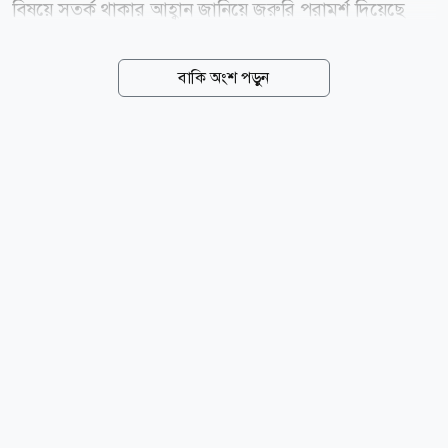
বিষয়ে সতর্ক থাকার আহ্বান জানিয়ে জরুরি পরামর্শ দিয়েছে
ভারতীয় হাইকমিশন। বৃহস্পতিবার (৬ আগস্ট) ঢাকায় ভারতীয়
হাইকমিশনের পক্ষ থেকে গণমাধ্যমে পাঠানো এক সতর্কবার্তায়
বাকি অংশ পড়ুন
এ তথ্য জানানো হয়। বিজ্ঞপ্তিতে জানানো হয়, একটি চক্র
নিজেদের হাইকমিশনের কর্মকর্তা দাবি করে বিভিন্ন ব্যক্তির সঙ্গে
যোগাযোগ করছে এবং অর্থের বিনিময়ে দ্রুত ভিসা বা অন্যান্য
সুবিধা পাইয়ে দেওয়ার মিথ্যা আশ্বাস দিচ্ছে। হাইকমিশন স্পষ্ট
করে জানিয়েছে, ভারতীয় হাইকমিশনের কোনো কর্মকর্তা
কখনো ভিসা প্রদান কিংবা অর্থ দাবি করার উদ্দেশ্যে ফোন,
হোয়াটসঅ্যাপ, সোশ্যাল মিডিয়া বা ইমেইলের মাধ্যমে কারো
সঙ্গে যোগাযোগ করেন না। সব ধরনের ভিসা আবেদন শুধু...