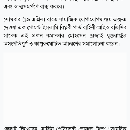
এবং আত্মসমর্পণে বাধ্য করবে।
সোমবার (১৯ এপ্রিল) রাতে সামাজিক যোগাযোগমাধ্যম এক্স-এ
দেওয়া এক পোস্টে ইসলামি বিপ্লবী গার্ড বাহিনী-আইআরজিসির
সাবেক এই প্রধান কমান্ডার মোহসেন রেজাই যুক্তরাষ্ট্রের
অসংগতিপূর্ণ ও কাপুরুষোচিত আচরণের সমালোচনা করেন।
রেজাই লিখেছেন, মার্কিন প্রেসিডেন্ট ডোনাল্ড ট্রাম্প “সামরিক