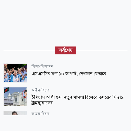
সর্বশেষ
শিক্ষা-শিক্ষাঙ্গন
এসএসসির ফল ১০ আগস্ট, দেখবেন যেভাবে
আইন-বিচার
ইলিয়াস আলী গুম: নতুন মামলা হিসেবে তদন্তের সিদ্ধান্ত
ট্রাইব্যুনালের
আইন-বিচার
৭ দিনের রিমান্ডে সাবেক যুগ্ম সচিব জগলুল পাশা