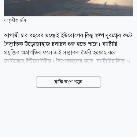
সংগৃহীত ছবি
আগামী চার বছরের মধ্যেই ইউরোপের কিছু স্বল্প দূরত্বের রুটে
বৈদ্যুতিক উড়োজাহাজ চলাচল শুরু হতে পারে। ব্যাটারি
প্রযুক্তির অগ্রগতির ফলে এই সম্ভাবনা তৈরি হয়েছে বলে
জানিয়েছে ইউরোনিউজ। বিশেষজ্ঞদের মতে, ব্যাটারিচালিত ও
হাইব্রিড উড়োজাহাজ স্বল্প দূরত্বের বিমান ভ্রমণকে আরও
পরিবেশবান্ধব করে তুলবে। পাশাপাশি আমদানি করা জেট
বাকি অংশ পড়ুন
জ্বালানির ওপর নির্ভরতাও কমবে। মধ্যপ্রাচ্যের অস্থিরতার
কারণে জ্বালানির দামের ঊর্ধ্বগতির প্রেক্ষাপটে এই প্রযুক্তির
গুরুত্ব আরও বেড়েছে। যেসব রুটে চলতে পারে ইউরোপের
কয়েকটি প্রতিষ্ঠান ৫০০ কিলোমিটার পর্যন্ত উড়তে সক্ষম
বৈদ্যুতিক উড়োজাহাজ তৈরির কাজ করছে। সফল হলে
ইউরোপের প্রায় ২৫ শতাংশ স্বল্প দূরত্বের আকাশপথে এ