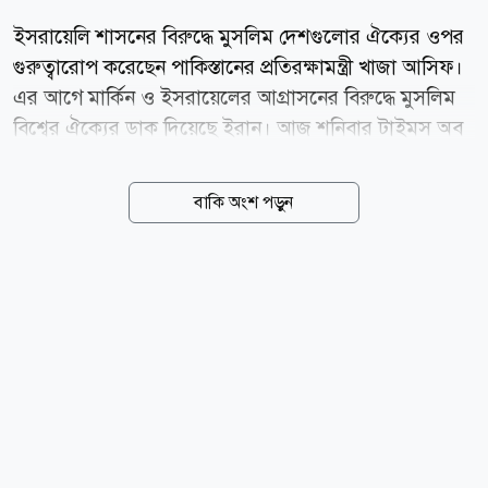
ইসরায়েলি শাসনের বিরুদ্ধে মুসলিম দেশগুলোর ঐক্যের ওপর
গুরুত্বারোপ করেছেন পাকিস্তানের প্রতিরক্ষামন্ত্রী খাজা আসিফ।
এর আগে মার্কিন ও ইসরায়েলের আগ্রাসনের বিরুদ্ধে মুসলিম
বিশ্বের ঐক্যের ডাক দিয়েছে ইরান। আজ শনিবার টাইমস অব
ইসরায়েলে প্রকাশিত এক প্রতিবেদনে জানা যায়, পাক
প্রতিরক্ষামন্ত্রী বলেছেন, মুসলিম দেশগুলোর উচিত ন্যাটোর
বাকি অংশ পড়ুন
মতো নিজেদের মতপার্থক্য ভুলে ঐক্যবদ্ধ হওয়া এবং বর্তমান
বাণিজ্যিক ও দ্বিপাক্ষিক বিরোধগুলোর ঊর্ধ্বে উঠে আসা।
ইসরায়েল প্রসঙ্গে তিনি আরও বলেন, মুসলিম দেশগুলোকে
একত্রিত ও সংহত হতে হবে। খাজা আসিফ ইসরায়েলি শাসন
ও তার নীতির মোকাবিলার জন্য মুসলমি উম্মাহর ঐক্যবদ্ধ
প্রতিক্রিয়াকে অপরিহার্য বলে অভিহিত করে স্পষ্টভাবে বলেন,
ইসরায়েলের সঙ্গে সম্পর্ক স্বাভাবিকীকরণ মুসলিম জাতিগুলোর
জন্য কোনো সুফল বয়ে আনবে না। তিনি আরও বলেন,
বেলফোর...