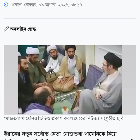
প্রকাশ:
রোববার, ০৯ আগস্ট, ২০২৬, ০৮:১৭
অনলাইন ডেস্ক
মোজতবা খামেনির ভিডিও প্রকাশ করল মেহের নিউজ। সংগৃহীত ছবি
ইরানের নতুন সর্বোচ্চ নেতা মোজতবা খামেনিকে নিয়ে