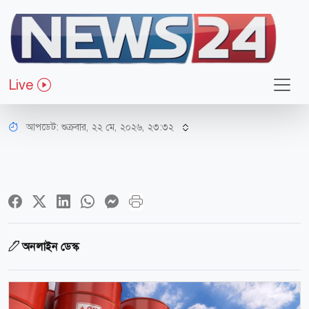
আন্তর্জাতিক
ইরানে হামলা স্থগিত ঘোষণার পর কমলো
Live
তেলের দাম
আপডেট: শুক্রবার, ২২ মে, ২০২৬, ২৩:৩২
অনলাইন ডেস্ক