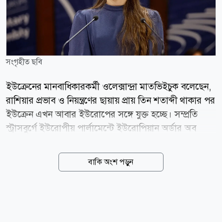
সংগৃহীত ছবি
ইউক্রেনের মানবাধিকারকর্মী ওলেক্সান্দ্রা মাতভিইচুক বলেছেন,
রাশিয়ার প্রভাব ও নিয়ন্ত্রণের ছায়ায় প্রায় তিন শতাব্দী থাকার পর
ইউক্রেন এখন আবার ইউরোপের সঙ্গে যুক্ত হচ্ছে। সম্প্রতি
স্ট্রাসবুর্গে ইউরোপীয় পার্লামেন্টে ইউরোপিয়ান অর্ডার অব
মেরিট গ্রহণের সময় আবেগাপ্লুত কণ্ঠে বলেন ইউক্রেনের
মানবাধিকারকর্মী ওলেক্সান্দ্রা মাতভিইচুক। মাতভিইচুক সেন্টার
বাকি অংশ পড়ুন
ফর সিভিল লিবার্টিজের প্রধান। সংগঠনটি ২০২২ সালের
নোবেল শান্তি পুরস্কারে ভূষিত হয়। ইউরোপীয় একীকরণ এবং
ইউরোপীয় মূল্যবোধের প্রচার ও সুরক্ষায় গুরুত্বপূর্ণ অবদানের
স্বীকৃতি হিসেবে মাতভিইচুককে ইউরোপিয়ান অর্ডার অব