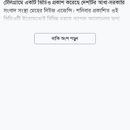
টেলিগ্রামে একটি ভিডিও প্রকাশ করেছে দেশটির আধা-সরকারি
সংবাদ সংস্থা মেহের নিউজ এজেন্সি। শনিবার প্রকাশিত ওই
ভিডিওটি ইতোমধ্যেই বিভিন্ন মহলে ব্যাপক আলোচনার জন্ম
দিয়েছে। ভিডিওটিতে দেখা যায়, মোজতবা খামেনিকে
কয়েকজন মানুষ ঘিরে রেখেছেন। তাকে দেখে মনে হচ্ছিল, তিনি
বাকি অংশ পড়ুন
তার আশেপাশের মানুষের সঙ্গে কথা বলছেন। তবে ভিডিওটি
কখন বা কোথায় ধারণ করা হয়েছে, মেহেরের প্রতিবেদনে তা
নির্দিষ্ট করে বলা হয়নি। এমনকি তাকে ঘিরে রাখা মানুষগুলোর
পরিচয়ও প্রকাশ করা হয়নি। গত ২৮ ফেব্রুয়ারি তেহরানসহ
ইরানের অন্যান্য শহরে যৌথভাবে হামলা চালায় যুক্তরাষ্ট্র ও
ইসরায়েল। ওই হামলায় ইরানের তৎকালীন সর্বোচ্চ নেতা
আয়াতুল্লাহ আলী খামেনি, বেশ কয়েকজন শীর্ষ সামরিক
কমান্ডার এবং সাধারণ নাগরিক নিহত হন। এর জবাবে ওই
অঞ্চলে থাকা যুক্তরাষ্ট্র ও...