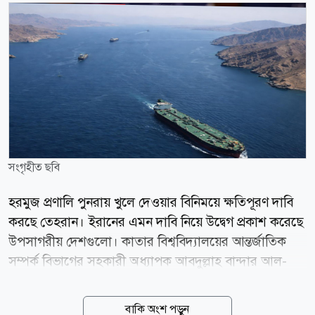
সংগৃহীত ছবি
হরমুজ প্রণালি পুনরায় খুলে দেওয়ার বিনিময়ে ক্ষতিপূরণ দাবি
করছে তেহরান। ইরানের এমন দাবি নিয়ে উদ্বেগ প্রকাশ করেছে
উপসাগরীয় দেশগুলো। কাতার বিশ্ববিদ্যালয়ের আন্তর্জাতিক
সম্পর্ক বিভাগের সহকারী অধ্যাপক আবদুল্লাহ বান্দার আল-
এতাইবি বলেছেন, প্রণালিতে নৌ চলাচল নিয়ে ওমানের সঙ্গে
ইরানের আলোচনা মূলত যুক্তরাষ্ট্রের সঙ্গে চলমান যুদ্ধকালীন
বাকি অংশ পড়ুন