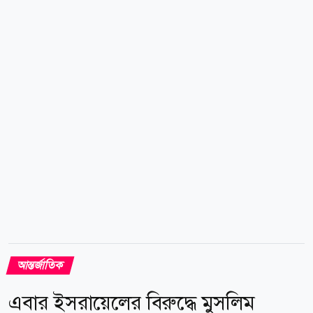
মেরিটের প্রথম দিকের কয়েকজন পুরস্কারপ্রাপ্তদের একজন।
মাতভিইচুক বলেন, ইউক্রেন ইউরোপের স্বাধীনতা, গণতন্ত্র ও
মানবাধিকারের মূল্যবোধে ফিরে আসছে। তবে এই ফিরে
আসার জন্য ইউক্রেনকে যুদ্ধ,...
আন্তর্জাতিক
এবার ইসরায়েলের বিরুদ্ধে মুসলিম