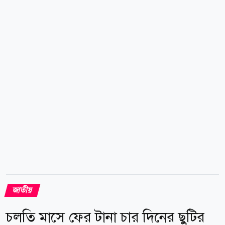
সাধারণ মানুষ নির্ভয়ে ন্যায়বিচার পাওয়ার প্রত্যাশা করতে
পারে। এজন্য বিচারকদের মধ্যে মানবিক মূল্যবোধ, ন্যায়নিষ্ঠা
ও পেশাগত সততার চর্চা জরুরি। সাবেক প্রধানমন্ত্রী শেখ
হাসিনার দেশে ফেরার বিষয়ে সাংবাদিকদের এক প্রশ্নের জবাবে
তিনি বলেন, তিনি দেশে ফিরুক, আমি এটা বিশ্বাস করতে চাই।
দেশে...
জাতীয়
চলতি মাসে ফের টানা চার দিনের ছুটির