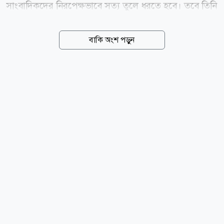
সাংবাদিকদের নিরপেক্ষভাবে সত্য তুলে ধরতে হবে। তবে তিনি
স্বীকার করেন, দেশের সংবাদমাধ্যমের মালিকানা কাঠামো ও
আর্থিক বাস্তবতা সাংবাদিকতার স্বাধীনতার পথে বড় বাধা।
বাকি অংশ পড়ুন
শুক্রবার (৭ আগস্ট) সকালে টিভি এডিটরস কাউন্সিলের এক
অনুষ্ঠানে তিনি এসব কথা বলেন। বিএনপির মহাসচিব বলেন,
টেকসই গণতন্ত্রের জন্য পাশ্চাত্যের দেশগুলোতে হাজার বছর
লেগেছে। কিন্তু আমরা অস্থির। ফখরুল বলেন, আমরা সবাই চাই
চমৎকার একটি গণমাধ্যম থাকবে, আলোচনা-সমালোচনা সবই
হবে। সরকারকে চোখে চোখে রাখবেন, ভুল করলে তুলে
ধরবেন। তবে টকশোতে আলোচনা শুনলে মনে হয়, সরকার
চরম ব্যর্থ, দেশ ধ্বংস হয়ে গেছে। গণমাধ্যম যদি শক্ত থাকে
গণতন্ত্র টেকসই হবে।...