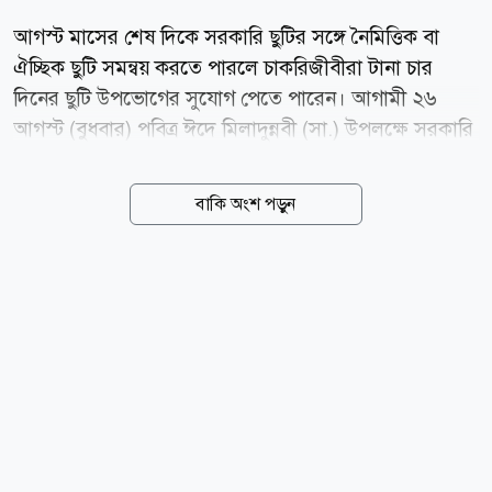
আগস্ট মাসের শেষ দিকে সরকারি ছুটির সঙ্গে নৈমিত্তিক বা
ঐচ্ছিক ছুটি সমন্বয় করতে পারলে চাকরিজীবীরা টানা চার
দিনের ছুটি উপভোগের সুযোগ পেতে পারেন। আগামী ২৬
আগস্ট (বুধবার) পবিত্র ঈদে মিলাদুন্নবী (সা.) উপলক্ষে সরকারি
সাধারণ ছুটি নির্ধারিত রয়েছে। তবে এই ছুটির তারিখ চাঁদ
দেখার ওপর নির্ভরশীল। যদি নির্ধারিত তারিখ অনুযায়ী ২৬
বাকি অংশ পড়ুন
আগস্ট ছুটি থাকে, তাহলে পরদিন ২৭ আগস্ট (বৃহস্পতিবার)
এক দিনের নৈমিত্তিক বা ঐচ্ছিক ছুটি নিলে ২৮ ও ২৯ আগস্টের
(শুক্র ও শনিবার) সাপ্তাহিক ছুটির সঙ্গে মিলিয়ে টানা চার দিনের
অবকাশ পাওয়া যাবে। ঈদে মিলাদুন্নবী (সা.) উপলক্ষে সব
সরকারি, আধা-সরকারি, স্বায়ত্তশাসিত ও আধা-স্বায়ত্তশাসিত
প্রতিষ্ঠানে সাধারণ ছুটি থাকে। অনেক বেসরকারি প্রতিষ্ঠানও এই
দিনে ছুটি ঘোষণা করে। তবে জরুরি সেবার সঙ্গে যুক্ত প্রতিষ্ঠান
ও কর্মীদের ক্ষেত্রে এই ছুটির সুবিধা কার্যকর হবে...