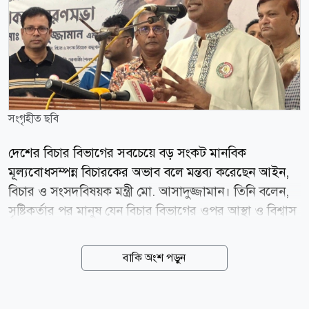
সংগৃহীত ছবি
দেশের বিচার বিভাগের সবচেয়ে বড় সংকট মানবিক
মূল্যবোধসম্পন্ন বিচারকের অভাব বলে মন্তব্য করেছেন আইন,
বিচার ও সংসদবিষয়ক মন্ত্রী মো. আসাদুজ্জামান। তিনি বলেন,
সৃষ্টিকর্তার পর মানুষ যেন বিচার বিভাগের ওপর আস্থা ও বিশ্বাস
রাখতে পারে, সে ধরনের একটি বিচারব্যবস্থা গড়ে তুলতে হবে।
শুক্রবার (৭ আগস্ট) সকালে ঝিনাইদহের শৈলকূপা উপজেলা
বাকি অংশ পড়ুন
পরিষদ মিলনায়তনে বিশিষ্ট শিল্পী মুস্তফা মনোয়ারের
স্মরণসভায় প্রধান অতিথির বক্তব্যে তিনি এসব কথা বলেন।
আইনমন্ত্রী বলেন, বিচার বিভাগ এমন হতে হবে, যেখানে