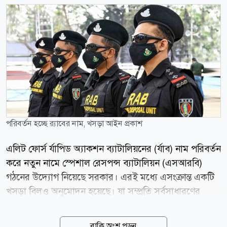
পরিবর্তন হচ্ছে র‌্যাবের নাম, খসড়া আইন প্রকাশ
এলিট ফোর্স র্যাপিড অ্যাকশন ব্যাটালিয়নের (র্যাব) নাম পরিবর্তন
করে নতুন নামে স্পেশাল রেসপন্স ব্যাটালিয়ন (এসআরবি)
গঠনের উদ্যোগ নিয়েছে সরকার। এরই মধ্যে এসংক্রান্ত একটি
খসড়া বিলও অনুমোদন হয়েছে। যা সম্প্রতি সর্বসাধারণের
মতামতের জন্য ওয়েব সাইটে প্রকাশ করেছে স্বরাষ্ট্র মন্ত্রণালয়।
খসড়ায় র্যাবের বিদ্যমান কাঠামোকে আইনি ভিত্তি দিয়ে
বাকি অংশ পড়ুন