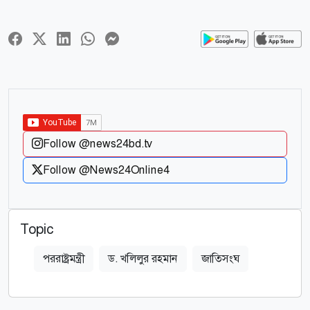
Follow @news24bd.tv
Follow @News24Online4
Topic
পররাষ্ট্রমন্ত্রী
ড. খলিলুর রহমান
জাতিসংঘ