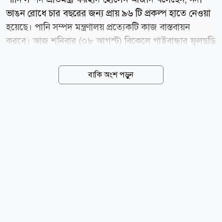
ভাঙন রোধে চার বছরের জন্য প্রায় ৯৬ টি প্রকল্প হাতে নেওয়া
হয়েছে। পানি সম্পদ মন্ত্রণালয় প্রত্যেকটি কাজ বাস্তবায়ন
করবে। আজ শনিবার (০৮ আগস্ট) বিকেলে গাইবান্ধার ফুলছড়ি
উপজেলার উড়িয়া ইউনিয়নের কাবিলপুর সরকারি প্রাথমিক
বিদ্যালয় মাঠে এক সমাবেশে প্রধান অতিথি হিসেবে
বাকি অংশ পড়ুন
বক্তৃতাকালে তিনি এসব কথা বলেন। প্রতিমন্ত্রী বলেন, নদী
ভাঙন থেকে সব মানুষকে উদ্ধার করে সুন্দর একটি দেশ উপহার
দেব। সেখানে কোনো ধর্ম, মত দেখা হবে না। সবাইকে নিয়ে
আমরা বৈষম্যহীন একটি মানবিক দেশ গড়তে চাই। তিনি
বলেন, ফ্যাসিস্টরা দেশ থেকে পালিয়ে গেছে। তাদের কোনো
ছাড় দেওয়া হবে না। তারা ১৭ বছর বাংলাদেশের মানুষদের
উপর অন্যায়ভাবে দমন, নিপীড়ন ও অত্যাচার চালিয়েছে।
সাধারণ মানুষের ভোটাধিকার হরণ করছে। ২৪শের
গণঅভ্যুত্থানে মানুষ তার সব অধিকার ফিরে...