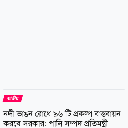
তারা ফেল করেছে, পার্টস দিতে পারেনি। রোমে কারিগরি ত্রুটির
কারণে ফ্লাইট গ্রাউন্ডেড থাকায় যাত্রীদের দুর্ভোগের জন্য দুঃখ
প্রকাশ করেন মন্ত্রী। তিনি বলেন, টেকনিক্যাল টিমের কাজ শেষ
হলে রোববারের মধ্যে ফ্লাইটটি বাংলাদেশে পৌঁছাবে বলে
আশা...
জাতীয়
নদী ভাঙন রোধে ৯৬ টি প্রকল্প বাস্তবায়ন
করবে সরকার: পানি সম্পদ প্রতিমন্ত্রী