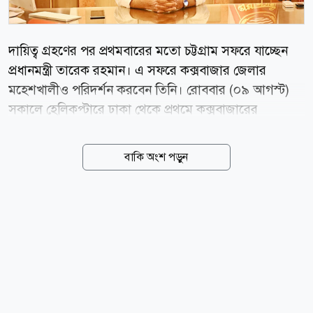
দায়িত্ব গ্রহণের পর প্রথমবারের মতো চট্টগ্রাম সফরে যাচ্ছেন
প্রধানমন্ত্রী তারেক রহমান। এ সফরে কক্সবাজার জেলার
মহেশখালীও পরিদর্শন করবেন তিনি। রোববার (০৯ আগস্ট)
সকালে হেলিকপ্টারে ঢাকা থেকে প্রথমে কক্সবাজারের
মহেশখালী উপজেলার মাতারবাড়ী যাবেন প্রধানমন্ত্রী। শনিবার
(০৮ আগস্ট) বিকেলে এ তথ্য জানান প্রধানমন্ত্রীর উপপ্রেস
বাকি অংশ পড়ুন
সচিব জাহিদুল ইসলাম রনি। প্রধানমন্ত্রীর কার্যালয়ের সফরসূচি
অনুযায়ী, সকাল সাড়ে ১০টায় মাতারবাড়ী গভীর সমুদ্রবন্দর,
কয়লাভিত্তিক বিদ্যুৎ প্রকল্প এবং মহেশখালী সমন্বিত উন্নয়ন
কর্তৃপক্ষের (মিডা) কার্যক্রম পরিদর্শন করবেন তারেক রহমান।
এরপর সাম্প্রতিক বন্যায় ক্ষতিগ্রস্তদের পুনর্বাসন কার্যক্রমের
লক্ষ্যে বাহারছড়া ইউনিয়নের পশ্চিম বাঁশখালী উচ্চবিদ্যালয় ও
কলেজ মাঠে আয়োজিত অনুষ্ঠানে অংশ নেবেন তিনি। দুপুর
দেড়টার দিকে ফটিকছড়ি উপজেলার...