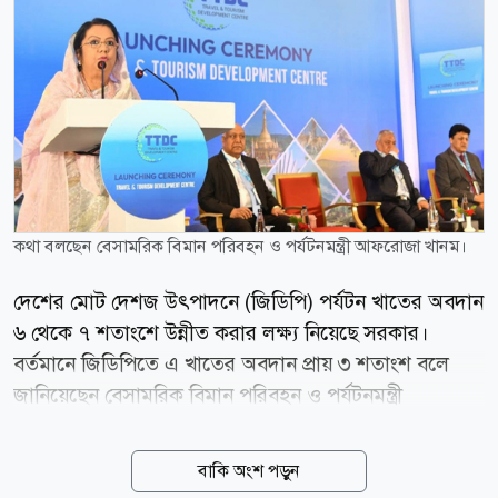
কথা বলছেন বেসামরিক বিমান পরিবহন ও পর্যটনমন্ত্রী আফরোজা খানম।
দেশের মোট দেশজ উৎপাদনে (জিডিপি) পর্যটন খাতের অবদান
৬ থেকে ৭ শতাংশে উন্নীত করার লক্ষ্য নিয়েছে সরকার।
বর্তমানে জিডিপিতে এ খাতের অবদান প্রায় ৩ শতাংশ বলে
জানিয়েছেন বেসামরিক বিমান পরিবহন ও পর্যটনমন্ত্রী
আফরোজা খানম। শনিবার (৮ আগস্ট) বিকেল ৪টায়
রাজধানীর একটি হোটেলে ট্রাভেল অ্যান্ড ট্যুরিজম
বাকি অংশ পড়ুন
ডেভেলপমেন্ট সেন্টারের উদ্বোধনী অনুষ্ঠানে প্রধান অতিথির