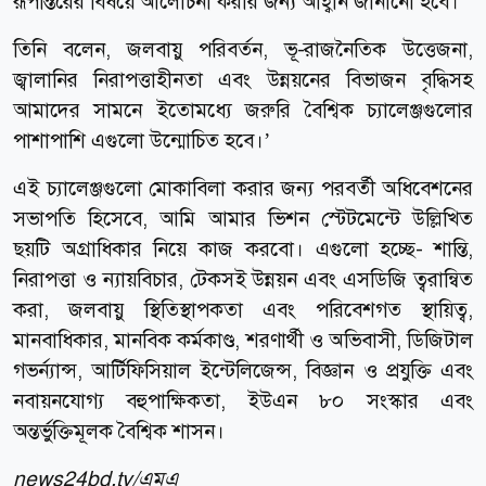
রূপান্তরের বিষয়ে আলোচনা করার জন্য আহ্বান জানানো হবে।
তিনি বলেন, জলবায়ু পরিবর্তন, ভূ-রাজনৈতিক উত্তেজনা,
জ্বালানির নিরাপত্তাহীনতা এবং উন্নয়নের বিভাজন বৃদ্ধিসহ
আমাদের সামনে ইতোমধ্যে জরুরি বৈশ্বিক চ্যালেঞ্জগুলোর
পাশাপাশি এগুলো উন্মোচিত হবে।’
এই চ্যালেঞ্জগুলো মোকাবিলা করার জন্য পরবর্তী অধিবেশনের
সভাপতি হিসেবে, আমি আমার ভিশন স্টেটমেন্টে উল্লিখিত
ছয়টি অগ্রাধিকার নিয়ে কাজ করবো। এগুলো হচ্ছে- শান্তি,
নিরাপত্তা ও ন্যায়বিচার, টেকসই উন্নয়ন এবং এসডিজি ত্বরান্বিত
করা, জলবায়ু স্থিতিস্থাপকতা এবং পরিবেশগত স্থায়িত্ব,
মানবাধিকার, মানবিক কর্মকাণ্ড, শরণার্থী ও অভিবাসী, ডিজিটাল
গভর্ন্যান্স, আর্টিফিসিয়াল ইন্টেলিজেন্স, বিজ্ঞান ও প্রযুক্তি এবং
নবায়নযোগ্য বহুপাক্ষিকতা, ইউএন ৮০ সংস্কার এবং
অন্তর্ভুক্তিমূলক বৈশ্বিক শাসন।
news24bd.tv/এমএ