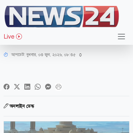
আন্তর্জাতিক
মিশরের মরুভূমিতে বিশ্বের দীর্ঘতম
Live
চালকবিহীন মনোরেল
আপডেট: বুধবার, ০৩ জুন, ২০২৬, ০৮:৩৫
অনলাইন ডেস্ক