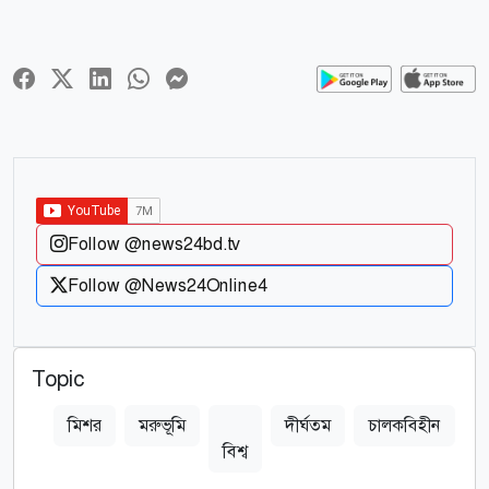
Follow @news24bd.tv
Follow @News24Online4
Topic
মিশর
মরুভূমি
দীর্ঘতম
চালকবিহীন
ম
বিশ্ব