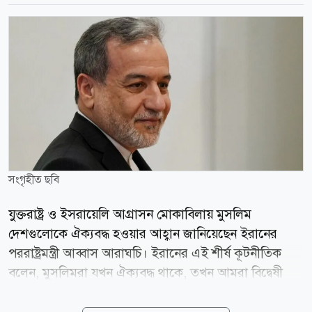
সংগৃহীত ছবি
যুক্তরাষ্ট্র ও ইসরায়েলি আগ্রাসন মোকাবিলায় মুসলিম
দেশগুলোকে ঐক্যবদ্ধ হওয়ার আহ্বান জানিয়েছেন ইরানের
পররাষ্ট্রমন্ত্রী আব্বাস আরাঘচি। ইরানের এই শীর্ষ কূটনীতিক
বলেন, মুসলিমরা যখন ঐক্যবদ্ধ থাকে, তখন আমরা বিদ্বেষী
বহিরাগত শক্তির প্রতিটি চ্যালেঞ্জ ঐক্যবদ্ধভাবে মোকাবিলা
করতে পারি। তিনি বলেন, এখন সময় এসেছে কেবল নিজেদের