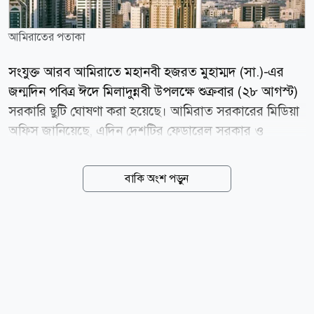
আমিরাতের পতাকা
সংযুক্ত আরব আমিরাতে মহানবী হজরত মুহাম্মদ (সা.)-এর
জন্মদিন পবিত্র ঈদে মিলাদুন্নবী উপলক্ষে শুক্রবার (২৮ আগস্ট)
সরকারি ছুটি ঘোষণা করা হয়েছে। আমিরাত সরকারের মিডিয়া
অফিস জানিয়েছে, এদিন দেশটির ফেডারেল সরকার ও
বেসরকারি খাতের কর্মীরা বেতনসহ ছুটি পাবেন। শুক্রবার ছুটি
হওয়ায় শনিবার ও রোববার সাপ্তাহিক ছুটির সঙ্গে মিলিয়ে যেসব
বাকি অংশ পড়ুন
কর্মী শনিবার-রোববার সাপ্তাহিক ছুটি ভোগ করেন, তারা টানা
তিন দিনের ছুটি পাবেন। ফলে ২৮ আগস্ট থেকে ৩০ আগস্ট
পর্যন্ত ছুটি শেষে সোমবার, ৩১ আগস্ট থেকে কর্মস্থলে ফিরতে
হবে। মুসলিমদের কাছে গুরুত্বপূর্ণ এই দিনটি হিজরি বর্ষের
রবিউল আউয়াল মাসের ১২ তারিখে পালিত হয়। এ উপলক্ষে
বিভিন্ন দেশে কোরআন তিলাওয়াত, ধর্মীয় আলোচনা ও দোয়া
মাহফিলসহ নানা কর্মসূচি অনুষ্ঠিত হয়ে থাকে।...