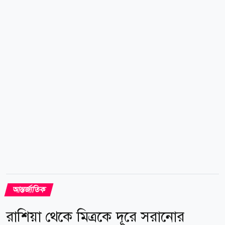
বলেন, আমেরিকা আরব দেশগুলোর ভূখণ্ডে অবস্থিত ঘাঁটি
ব্যবহার করে আমাদের স্থাপনা ও কেন্দ্রগুলোকে লক্ষ্যবস্তু
করেছে। প্রশ্ন হলো, মিনাব স্কুলে কোন দেশ থেকে হামলা
চালানো হয়েছিল? বিশেষ করে, কিছু মুসলিম ও প্রতিবেশী দেশ
থেকে। এটা স্বাভাবিক যে আমরা এমন...
আন্তর্জাতিক
রাশিয়া থেকে মিত্রকে দূরে সরানোর