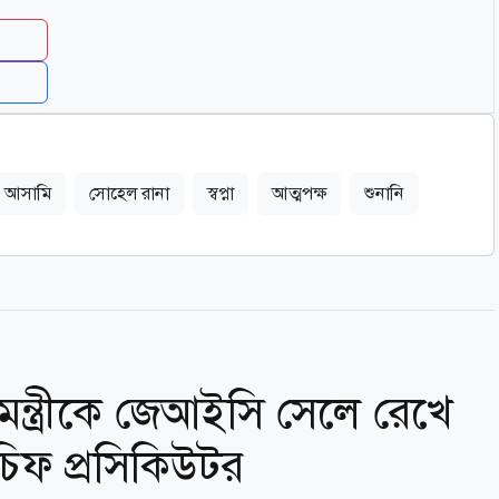
আসামি
সোহেল রানা
স্বপ্না
আত্মপক্ষ
শুনানি
নমন্ত্রীকে জেআইসি সেলে রেখে
চিফ প্রসিকিউটর