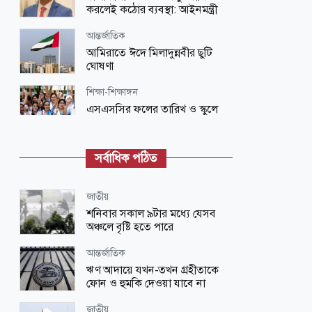
করলেই কঠোর ব্যবস্থা: আইনমন্ত্রী
আন্তর্জাতিক
আমিরাতে ঈদে মিলাদুন্নবীর ছুটি
ঘোষণা
শিক্ষা-শিক্ষাঙ্গন
এসএসসির ফলের তারিখ ও স্কুলে
ভর্তি নিয়ে সিদ্ধান্ত জানালো মন্ত্রণালয়
সারাদেশ
সর্বাধিক পঠিত
বুড়িমারীর বগি লাইনচ্যুত, রংপুর-
লালমনিরহাট রুটে রেল চলাচল বন্ধ
জাতীয়
জাতীয়
শনিবার সকাল ৯টার মধ্যে যেসব
সরকারের কাজে অবহেলা হলে কঠোর
অঞ্চলে বৃষ্টি হতে পারে
ব্যবস্থা নিচ্ছেন প্রধানমন্ত্রী: রিজভী
আন্তর্জাতিক
আন্তর্জাতিক
ঋণ আদায়ে যখন-তখন গ্রহীতাকে
তুষারের নিচে মিলল একাধিক মরদেহ,
ফোন ও হুমকি দেওয়া যাবে না
পরিচয় এখনো অজানা
জাতীয়