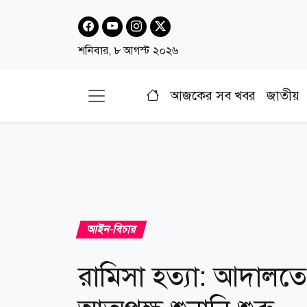
শনিবার, ৮ আগস্ট ২০২৬
আজকের সব খবর
জাতীয়
আইন-বিচার
রামিসা হত্যা: আদালতে 