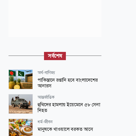
সর্বশেষ
অর্থ-বাণিজ্য
পাকিস্তানে রপ্তানি হবে বাংলাদেশের
আনারস
আন্তর্জাতিক
হুথিদের হামলায় ইয়েমেনে ৫৮ সেনা
নিহত
ধর্ম-জীবন
মানুষকে খাওয়ালে বরকত আসে