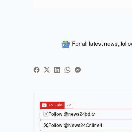
For all latest news, foll
Follow @news24bd.tv
Follow @News24Online4