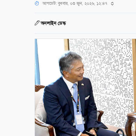
আপডেট: বুধবার, ০৩ জুন, ২০২৬, ১২:৪৭
অনলাইন ডেস্ক