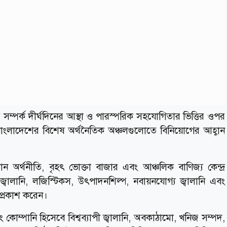
র সম্পর্ক দীর্ঘদিনের আস্থা ও পারস্পরিক সহযোগিতার ভিত্তির ওপর
বাংলাদেশের বিশেষ অর্থনৈতিক অঞ্চলগুলোতে বিনিয়োগের আহ্বান
ান অর্থনীতি, বৃহৎ ভোক্তা বাজার এবং আঞ্চলিক বাণিজ্য কেন্দ্র
্বালানি, লজিস্টিকস, উৎপাদনশিল্প, নবায়নযোগ্য জ্বালানি এবং
প্রকাশ করেন।
ং কোম্পানি হিসেবে বিশ্বব্যাপী জ্বালানি, অবকাঠামো, খনিজ সম্পদ,