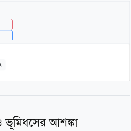
ৎ
 ও ভূমিধসের আশঙ্কা