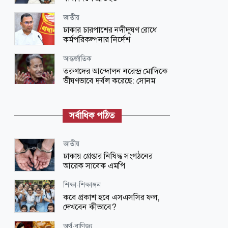
জাতীয়
ঢাকার চারপাশের নদীদূষণ রোধে
কর্মপরিকল্পনার নির্দেশ
আন্তর্জাতিক
তরুণদের আন্দোলন নরেন্দ্র মোদিকে
ভীষণভাবে দুর্বল করেছে: সোনম
ওয়াংচুক
জাতীয়
সর্বাধিক পঠিত
শব্দদূষণ নিয়ন্ত্রণে কঠোর সরকার, নতুন
বিধিমালা বাস্তবায়নে গণবিজ্ঞপ্তি
জাতীয়
শিক্ষা-শিক্ষাঙ্গন
ঢাকায় গ্রেপ্তার নিষিদ্ধ সংগঠনের
কারিগরি-মাদ্রাসার শিক্ষক-শিক্ষার্থী-
আরেক সাবেক এমপি
কর্মচারীদের বরাদ্দ নিয়ে বড় সুখবর
শিক্ষা-শিক্ষাঙ্গন
শিক্ষা-শিক্ষাঙ্গন
কবে প্রকাশ হবে এসএসসির ফল,
এমপিওভুক্ত শিক্ষক-কর্মচারীদের বেতন
দেখবেন কীভাবে?
নিয়ে সুখবর
অর্থ-বাণিজ্য