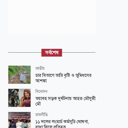
সর্বশেষ
জাতীয়
চার বিভাগে ভারি বৃষ্টি ও ভূমিধসের
আশঙ্কা
বিনোদন
ভয়াবহ সড়ক দুর্ঘটনায় আহত মৌসুমী
মৌ
রাজনীতি
১১ দলের লংমার্চ কর্মসূচি ঘোষণা,
বাধা দিলে প্রতিহত