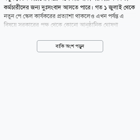
কর্মচারীদের জন্য দুঃসংবাদ আসতে পারে। গত ১ জুলাই থেকে
নতুন পে স্কেল কার্যকরের প্রত্যাশা থাকলেও এখন পর্যন্ত এ
বিষয়ে সরকারের পক্ষ থেকে কোনো আনুষ্ঠানিক ঘোষণা
আসেনি। ফলে চাকরিজীবীদের মধ্যে অনিশ্চয়তা ও হতাশায়
উদ্বেগ বাড়ছে। এদিকে পে স্কেল বাস্তবায়ন নিয়ে সরকারের
বাকি অংশ পড়ুন
প্রস্তুতি এগিয়ে চললেও আন্তর্জাতিক মুদ্রা তহবিল (আইএমএফ)
এটি অন্তত দুই বছর পিছিয়ে দেওয়ার পরামর্শ দিয়েছে। তবে
সরকার সেই সুপারিশ গ্রহণ না করে নবম জাতীয় পে স্কেলের
গেজেট দ্রুত প্রকাশের দিকেই এগোচ্ছে। অর্থ ও পরিকল্পনামন্ত্রী
আমির খসরু মাহমুদ চৌধুরী জানিয়েছেন, নতুন বেতন
কাঠামোর কাজ এখন চূড়ান্ত পর্যায়ে। মন্ত্রিসভার অনুমোদন
মিললেই প্রজ্ঞাপন জারি করা হবে। অর্থ বিভাগের সূত্র বলছে,
আগামী অক্টোবরে আইএমএফের বার্ষিক সভার আগেই গেজেট
প্রকাশের...