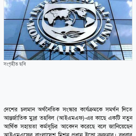
সংগৃহীত ছবি
দেশের চলমান অর্থনৈতিক সংস্কার কার্যক্রমকে সমর্থন দিতে
আন্তর্জাতিক মুদ্রা তহবিল (আইএমএফ)-এর কাছে একটি নতুন
আর্থিক সহায়তা কর্মসূচির আবেদন করেছে বলে জানিয়েছেন
আইএমএফের বাংলাদেশ মিশন প্রধান ইভো ক্রজনার। বুধবার