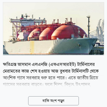
ক্ষতিগ্রস্ত ভাসমান এলএনজি (এফএসআরইউ) টার্মিনালের
মেরামতের কাজ শেষ হওয়ায় আজ বুধবার টার্মিনালটি থেকে
আংশিক গ্যাস সরবরাহ শুরু হতে পারে। এতে জাতীয় গ্রিডে
গ্যাসের সরবরাহ বাড়বে। ফলে শিল্প, বিদ্যুৎ উৎপাদন,
সিএনজি ও আবাসিক খাতে চলমান গ্যাসসংকট অনেকটাই
কমে আসবে বলে আশা করছেন সংশ্লিষ্ট ব্যক্তিরা। রূপান্তরিত
বাকি অংশ পড়ুন
প্রাকৃতিক গ্যাস কম্পানি লিমিটেডের (আরপিজিসিএল) এক