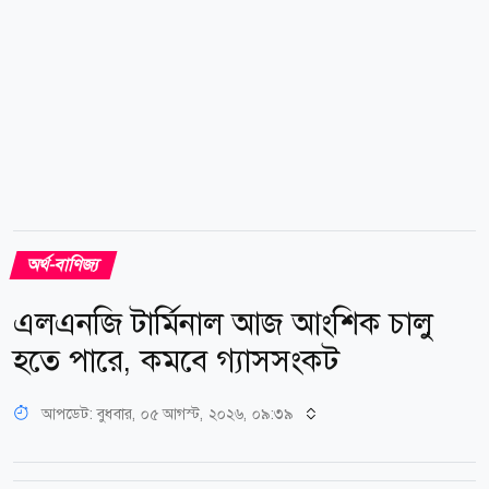
অর্থ-বাণিজ্য
এলএনজি টার্মিনাল আজ আংশিক চালু
হতে পারে, কমবে গ্যাসসংকট
আপডেট: বুধবার, ০৫ আগস্ট, ২০২৬, ০৯:৩৯