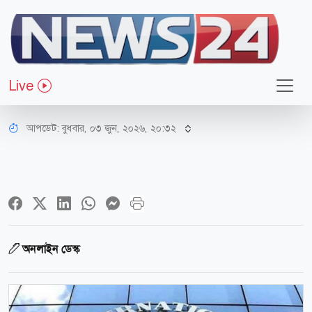
অর্থ-বাণিজ্য
আইএমএফের কাছে অর্থ সহায়তা চাইলো
Live
বাংলাদেশ
আপডেট: বুধবার, ০৩ জুন, ২০২৬, ২০:৩২
অনলাইন ডেস্ক