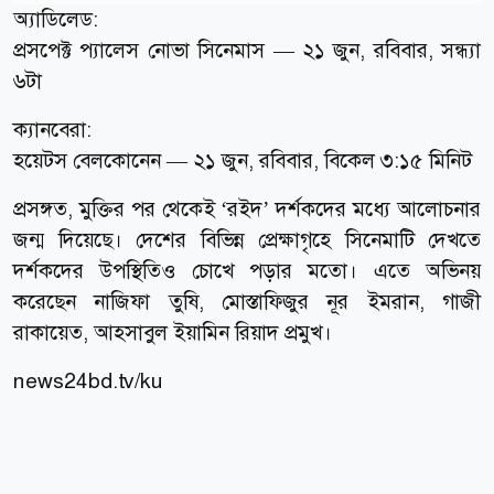
অ্যাডিলেড:
প্রসপেক্ট প্যালেস নোভা সিনেমাস — ২১ জুন, রবিবার, সন্ধ্যা
৬টা
ক্যানবেরা:
হয়েটস বেলকোনেন — ২১ জুন, রবিবার, বিকেল ৩:১৫ মিনিট
প্রসঙ্গত, মুক্তির পর থেকেই ‘রইদ’ দর্শকদের মধ্যে আলোচনার
জন্ম দিয়েছে। দেশের বিভিন্ন প্রেক্ষাগৃহে সিনেমাটি দেখতে
দর্শকদের উপস্থিতিও চোখে পড়ার মতো। এতে অভিনয়
করেছেন নাজিফা তুষি, মোস্তাফিজুর নূর ইমরান, গাজী
রাকায়েত, আহসাবুল ইয়ামিন রিয়াদ প্রমুখ।
news24bd.tv/ku