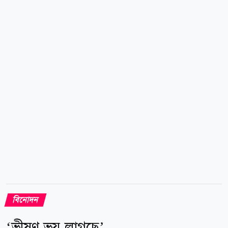
নিরাপদ সড়ক চাই আন্দোলনের (নিসচা) সহসভাপতি লিটন
এরশাদ। তিনি বলেন, ইলিয়াস কাঞ্চন ভাইয়ের চলাফেরার
মধ্যে আর সেই স্বাভাবিক ব্যাপারটি নেই। অনেককে চেনেন,
আবার অনেককেই চেনেন না। অনেক কিছুই মনে রাখতে পারেন
না। যেমন গতকাল একসঙ্গে আমরা জুমার নামাজ পড়লাম।
নামাজ শেষ হতেই তার শরীর খারাপ হতে লাগল, বাসায়...
বিনোদন
‘ভীষণ ভয় লাগছে’