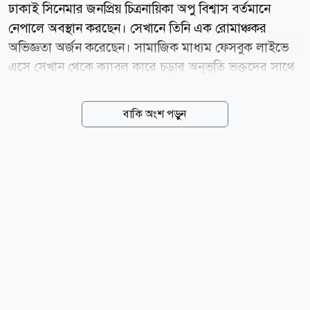
ঢাকাই সিনেমার জনপ্রিয় চিত্রনায়িকা অপু বিশ্বাস বর্তমানে
নেপালে অবস্থান করছেন। সেখানে তিনি এক রোমাঞ্চকর
অভিজ্ঞতা অর্জন করেছেন। সামাজিক মাধ্যম ফেসবুক লাইভে
এসে সেখান থেকে ক্যাবল কারে চড়ার অনুভূতি ভক্তদের সাথে
শেয়ার করেন এই অভিনেত্রী। অপু বিশ্বাস জানান, নেপালের
পোখারা অন্নপূর্ণার এই ক্যাবল কারটি অত্যন্ত উঁচুতে অবস্থিত, যা
বাকি অংশ পড়ুন
তার কাছে মালয়েশিয়া বা সিঙ্গাপুরের অভিজ্ঞতার চেয়েও
ভয়াবহ বেশি চ্যালেঞ্জিং মনে হয়েছে। লাইভের ক্যাপশনে অপু
বিশ্বাস লিখেছেন, ভীষণ ভয় লাগছে। রোমাঞ্চকর এই ভ্রমণে
কিছুটা ভয় পেলেও অপু বিশ্বাস ভক্তদের সতর্ক করে বলেছেন,
যাদের উচ্চতা ভীতি (হাইফোবিয়া) বা হার্টের দুর্বলতা আছে,
তারা যেন এই ক্যাবল কারে না ওঠেন। এই বিশেষ মুহূর্তে তিনি
তার সন্তানকে ভীষণভাবে মিস করছেন বলেও জানান। অপু
বিশ্বাস বর্তমানে নেপালে রয়েছেন তার নতুন...