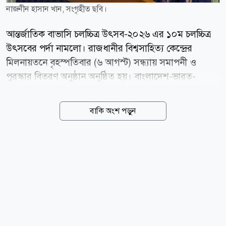
নাজনীন হাসান খান, সংগৃহীত ছবি।
আন্তর্জাতিক বাভাসি চলচ্চিত্র উৎসব-২০২৬ এর ১০ম চলচ্চিত্র
উৎসবের পর্দা নামলো। রাজধানীর বিশ্বসাহিত্য কেন্দ্রের
মিলনায়তনে বৃহস্পতিবার (৬ আগস্ট) সন্ধ্যায় সমাপনী ও
পুরস্কার বিতরণ অনুষ্ঠান অনুষ্ঠিত হয়। বাংলাদেশ-ভারত-
সিংগাপুর (বাভাসি) ত্রিদেশীয় উদ্যোগে আয়োজিত চলচ্চিত্র
উৎসব এর অনুষ্ঠানে আবারও বিচারকের দায়িত্ব পালনে আসীন
বাকি অংশ পড়ুন
হলেন নির্মাতা নাজনীন হাসান খান। তিনি ছাড়াও জুরি বোর্ডে
বিচারক হিসেবে আরও দায়িত্ব পালন করেন জনপ্রিয় অভিনেতা
মোশাররফ করিম, অভিনেতা ও পরিচালক শামীম জামান-সহ
প্রমুখ ব্যক্তিবর্গ। অতিথি হিসেবে ছিলেন কানু কুমার নাথ
(সিঙ্গাপুর আয়োজক প্রতিনিধি) নাট্যকার ফরিদুল ইসলাম
রুবেল, পরিচালক মো. ফাহাদ, অভিনেতা ফরিদ হোসাইন ও
মো. জাহিদুল ইসলাম (দ্য ডেইলি সান)। রাজধানীর বিশ্বসাহিত্য
কেন্দ্রের মিলনায়তনে আন্তর্জাতিক বাভাসি চলচ্চিত্র পুরস্কার...