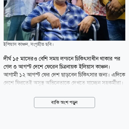
ইলিয়াস কাঞ্চন, সংগৃহীত ছবি।
দীর্ঘ ১৫ মাসেরও বেশি সময় লন্ডনে চিকিৎসাধীন থাকার পর
গেল ৩ আগস্ট দেশে ফেরেন চিত্রনায়ক ইলিয়াস কাঞ্চন।
আগামী ১২ আগস্ট ফের দেশ ছাড়বেন চিকিৎসার জন্য। এদিকে
দেশে ফিরতেই অসুস্থ অভিনেতাকে দেখতে যাচ্ছেন সহকর্মীরা।
এরইমধ্যে চিত্রনায়ক আলমগীর, অভিনেত্রী রোজিনা, শবনমসহ
অনেকেই দেখে এসেছেন কাঞ্চনকে। তাদের সঙ্গে ভালো সময়
বাকি অংশ পড়ুন
কাটালেও অনেক সময়-ই ছন্দ পতন ঘটেছে। কেননা কাঞ্চন
অনেককেই চেনেন না। অনেক কিছুই মনে রাখতে পারেন না।
তার মধ্যে স্বাভাবিকতা নেই বলে সংবাদমাধ্যমকে জানিয়েছেন