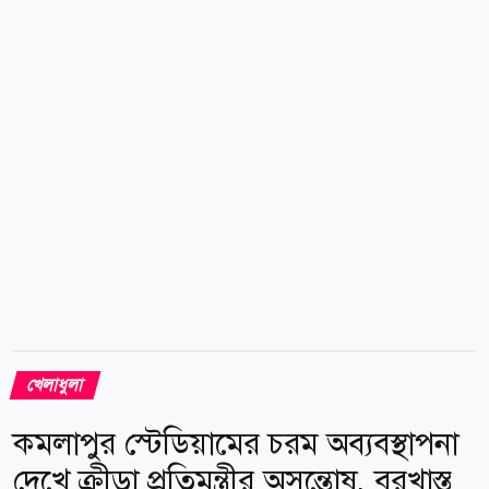
শাকিরার সম্পর্ক শুরু হয় ২০১০ সালে। ২০১২ সালে নির্মিত
বাড়িটিতে ২০২২ সালে বিচ্ছেদের আগপর্যন্ত একসঙ্গে বসবাস
করতেন তারা। বিচ্ছেদের পর বাড়িটি বিক্রির জন্য বাজারে
তোলা হয়। প্রতিবেদন অনুযায়ী, সম্পত্তিটি প্রায় ৩ হাজার ৮০০
বর্গমিটার জায়গাজুড়ে...
খেলাধুলা
কমলাপুর স্টেডিয়ামের চরম অব্যবস্থাপনা
দেখে ক্রীড়া প্রতিমন্ত্রীর অসন্তোষ, বরখাস্ত