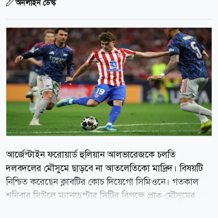
অনলাইন ডেস্ক
আর্জেন্টাইন ফরোয়ার্ড হুলিয়ান আলভারেজকে চলতি
দলবদলের মৌসুমে ছাড়বে না আতলেতিকো মাদ্রিদ। বিষয়টি
নিশ্চিত করেছেন ক্লাবটির কোচ দিয়েগো সিমিওনে। গতকাল
শনিবার সিউলে ম্যানচেস্টার সিটির বিপক্ষে প্রাক্-মৌসুমের
প্রীতি ম্যাচের আগে সাংবাদিকদের সঙ্গে কথা বলেন সিমিওনে।