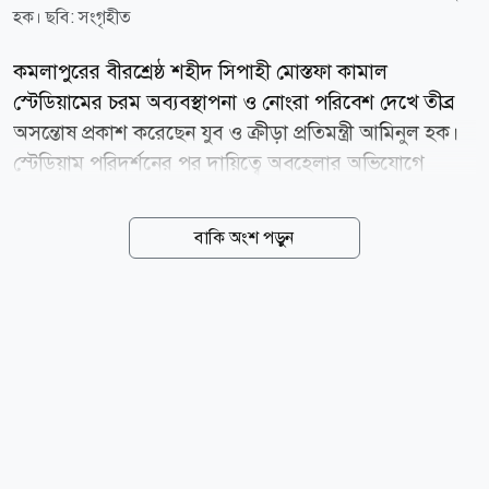
হক। ছবি: সংগৃহীত
কমলাপুরের বীরশ্রেষ্ঠ শহীদ সিপাহী মোস্তফা কামাল
স্টেডিয়ামের চরম অব্যবস্থাপনা ও নোংরা পরিবেশ দেখে তীব্র
অসন্তোষ প্রকাশ করেছেন যুব ও ক্রীড়া প্রতিমন্ত্রী আমিনুল হক।
স্টেডিয়াম পরিদর্শনের পর দায়িত্বে অবহেলার অভিযোগে
সংশ্লিষ্ট প্রশাসককে সাময়িক বরখাস্ত করা হয়েছে বলেও
জানিয়েছেন তিনি। পরিদর্শনকালে ড্রেসিংরুম, ওয়াশরুম,
বাকি অংশ পড়ুন
প্রেসবক্স ও সিঁড়ি সংলগ্ন এলাকায় ধুলাবালি ও আবর্জনার স্তূপ
দেখে ক্ষোভ প্রকাশ করেন প্রতিমন্ত্রী। তীব্র গরমের মধ্যেও
উপযুক্ত পরিবেশ না থাকায় খেলোয়াড়দের ড্রেসিংরুম ছেড়ে
মাঠের বাইরে গিয়ে বিশ্রাম নিতে দেখা যায়। আমিনুল হক
জানান, প্রায় দুই মাস আগে স্টেডিয়াম পরিদর্শন করে ছাদের
অবৈধ স্থাপনা ও ময়লা-আবর্জনা সরানোর নির্দেশ দেওয়া
হয়েছিল। কিন্তু সংশ্লিষ্ট প্রশাসকের অবহেলার কারণে এ বিষয়ে
কোনো অগ্রগতি হয়নি। এ কারণে তাৎক্ষণিকভাবে তাঁর...