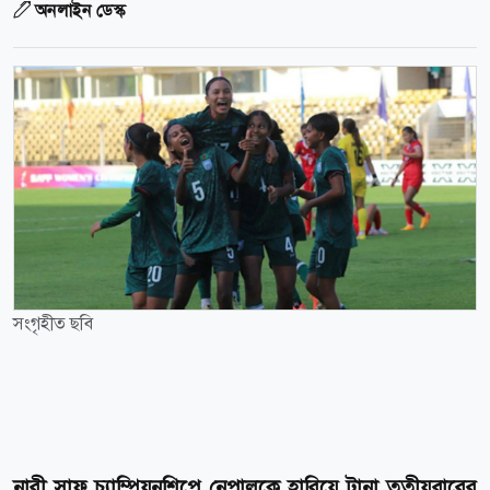
অনলাইন ডেস্ক
সংগৃহীত ছবি
নারী সাফ চ্যাম্পিয়নশিপে নেপালকে হারিয়ে টানা তৃতীয়বারের