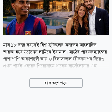
মাত্র ১৮ বছর বয়সেই বিশ্ব ফুটবলের অন্যতম আলোচিত
তারকা হয়ে উঠেছেন লামিনে ইয়ামাল। মাঠের পারফরম্যান্সের
পাশাপাশি আকাশচুম্বী আয় ও বিলাসবহুল জীবনযাপন নিয়েও
এখন প্রায়ই খবরের শিরোনামে থাকেন বার্সেলোনার এই
স্প্যানিশ উইঙ্গার। এবার জানা গেল, বার্সেলোনা শহরে প্রায় ১
কোটি ১০ লাখ ইউরো বা ১৫৬ কোটি ৬৭ লাখ টাকা মূল্যের
বাকি অংশ পড়ুন
একটি প্রাসাদসম বাড়ি কিনতে যাচ্ছেন ইয়ামাল। স্প্যানিশ
সংবাদমাধ্যম এল পাইস-এর প্রতিবেদনে বলা হয়েছে,
বাড়িটিতে একসময় থাকতেন বার্সেলোনার কিংবদন্তি জেরার্দ
পিকে ও তাঁর সাবেক সঙ্গী, পপ তারকা শাকিরা। পিকে ও