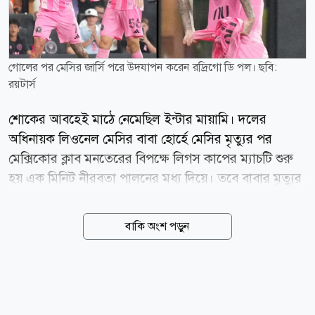
গোলের পর মেসির জার্সি পরে উদযাপন করেন রদ্রিগো ডি পল। ছবি:
রয়টার্স
শোকের আবহেই মাঠে নেমেছিল ইন্টার মায়ামি। দলের
অধিনায়ক লিওনেল মেসির বাবা হোর্হে মেসির মৃত্যুর পর
মেক্সিকোর ক্লাব মনতেরের বিপক্ষে লিগস কাপের ম্যাচটি শুরু
হয় এক মিনিট নীরবতা পালনের মধ্য দিয়ে। তবে বাবার মৃত্যুর
পর আর্জেন্টিনার রোজারিওতে ফিরে যাওয়ায় এই ম্যাচে ছিলেন
না মেসি। মেসির অনুপস্থিতিতে ইন্টার মায়ামির অধিনায়কের
বাকি অংশ পড়ুন
দায়িত্ব পালন করেন তার জাতীয় দল সতীর্থ রদ্রিগো ডি পল।
ম্যাচের ৩২তম মিনিটে দলকে এগিয়ে দেওয়ার পর গোলটি
মেসিকে উৎসর্গ করেন তিনি। বক্সের বাইরে থেকে কাসেমিরোর
পাস পেয়ে ডান পায়ের শটে বল জালে পাঠান ডি পল। গোলের