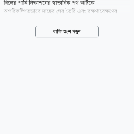
বিলের পানি নিষ্কাশনের স্বাভাবিক পথ আটকে
অপরিকল্পিতভাবে মাছের ঘের তৈরি এবং রক্ষণাবেক্ষণের
অভাবে খাল-নালা ভরাট হয়ে যাওয়ায় এই বিপর্যয় ঘটেছে।
আবাদের এমন আকস্মিক বিনাশে শত শত কৃষক চরম
বাকি অংশ পড়ুন
লোকসানের মুখে পড়েছেন। তাঁদের দাবি, এই ফসলহানিতে
ক্ষয়ক্ষতির পরিমাণ কয়েক কোটি টাকা ছাড়িয়ে যাবে।
সরেজমিনে লোহাগড়া উপজেলার লক্ষ্মীপাশা ইউনিয়নের
আমাদার বিল, আন্ধারকোটা বিল ও কুচিয়াবাড়ির বিলসহ বেশ
কয়েকটি নিচু এলাকা ঘুরে দেখা যায়, মাঠের পর মাঠ বুকসমান
পানিতে তলিয়ে আছে। যেখানে এখন সোনালী ধানের সমারোহ
থাকার কথা, সেখানে শোভা পাচ্ছে শাপলা, শালুক আর জলজ
আগাছা। ফসলশূন্য ক্ষেতে এখন চরে বেড়াচ্ছে পাতিহাঁসের
দল। ক্ষতিগ্রস্ত কৃষকেরা নিউজ টোয়েন্টিফোরকে জানান, নিচু...