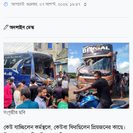
আপডেট: শুক্রবার, ০৭ আগস্ট, ২০২৬, ১৬:৫৭
অনলাইন ডেস্ক
সংগৃহীত ছবি
কেউ যাচ্ছিলেন কর্মস্থলে, কেউবা ফিরছিলেন প্রিয়জনের কাছে।