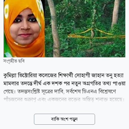
সংগৃহীত ছবি
কুমিল্লা ভিক্টোরিয়া কলেজের শিক্ষার্থী সোহাগী জাহান তনু হত্যা
মামলার তদন্তে দীর্ঘ এক দশক পর নতুন অগ্রগতির তথ্য পাওয়া
গেছে। তদন্তসংশ্লিষ্ট সূত্রের দাবি, সর্বশেষ ডিএনএ বিশ্লেষণে
পাঁচজনের শুক্রাণু এবং একজনের রক্তের অস্তিত্ব শনাক্ত হয়েছে।
এসব তথ্যের ভিত্তিতে ছয়জনের সম্ভাব্য সম্পৃক্ততা খতিয়ে দেখা
হচ্ছে। তদন্ত সূত্রে জানা গেছে, আদালতের নির্দেশে ইতোমধ্যে
বাকি অংশ পড়ুন
চার সাবেক সেনাসদস্য ও এক বেসামরিক ব্যক্তির ডিএনএ