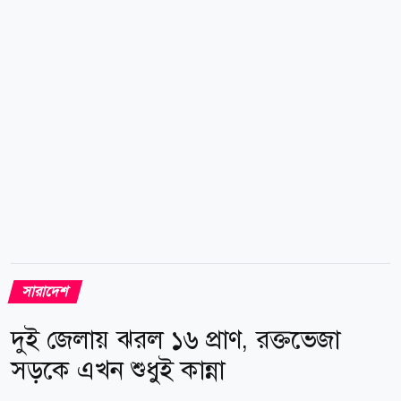
সংস্কারকাজ চলছে। এরই মধ্যে আশপাশের অংশও ভেঙে
যাচ্ছে। যানবাহনের তীব্র চাপ ও দীর্ঘ যানজট নিয়ন্ত্রণে গত তিন
দিন ধরে...
সারাদেশ
দুই জেলায় ঝরল ১৬ প্রাণ, রক্তভেজা
সড়কে এখন শুধুই কান্না