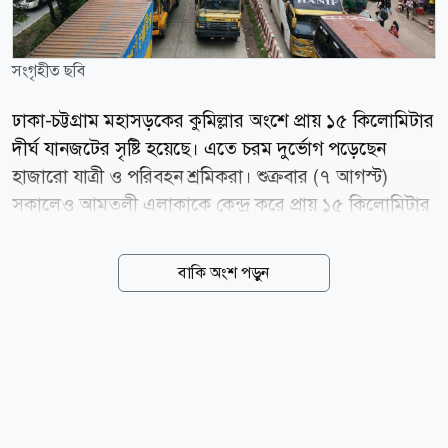
সংগৃহীত ছবি
ঢাকা-চট্টগ্রাম মহাসড়কের কুমিল্লার অংশে প্রায় ১৫ কিলোমিটার
দীর্ঘ যানজটের সৃষ্টি হয়েছে। এতে চরম দুর্ভোগ পড়েছেন
হাজারো যাত্রী ও পরিবহন শ্রমিকরা। শুক্রবার (৭ আগস্ট)
সকালেও আমতলী এলাকাকে কেন্দ্র করে প্রায় ১৫ কিলোমিটার
দীর্ঘ যানজটের সৃষ্টি হয়। সরেজমিনে দেখা যায়, কুমিল্লা সদর
উপজেলার আলেখারচর এলাকা থেকে সদর দক্ষিণ উপজেলার
বাকি অংশ পড়ুন
সুয়াগাজী পর্যন্ত ঢাকামুখী লেনে যানবাহনের দীর্ঘ রয়েছে। বেলা
সাড়ে ১২টা পর্যন্তও যানজট পুরোপুরি নিরসন হয়নি; বরং
ধীরগতিতে চলাচল করা যানবাহনের সারি আরো দীর্ঘ হতে
থাকে। ময়নামতি ক্রসিং হাইওয়ে থানার ভারপ্রাপ্ত কর্মকর্তার
(ওসি) অতিরিক্ত দায়িত্বে থাকা উপ-পরিদর্শক (এসআই)
আনিসুর রহমান বলেন, গত তিন মাস ধরে এই অংশে