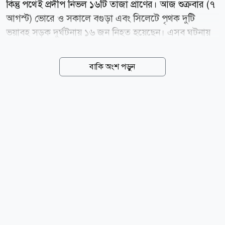
কিন্তু পথেই প্রদীপ নিভল ১৬টি তাজা প্রাণের। আজ শুক্রবার (৭
আগস্ট) ভোরে ও সকালে বগুড়া এবং সিলেটে পৃথক দুটি
ভয়াবহ সড়ক দুর্ঘটনায় ১৬ জন নিহত হয়েছেন। এসব ঘটনায়
আহত হয়েছেন আরও অন্তত ৪৫ জন। রক্তাক্ত সড়কে এখন
স্বজনহারাদের বুকফাটা আর্তনাদ। বগুড়া জানা গেছে, কাজের
বাকি অংশ পড়ুন
সন্ধানে বের হয়ে বাসের চাপায় প্রাণ হারিয়েছেন ৭ জন
দিনমজুর। শুক্রবার ভোর সাড়ে ৫টার দিকে বগুড়া-নওগাঁ
আঞ্চলিক মহাসড়কের এরুলিয়া সিল্কিবান্ধা এলাকায় এই
মর্মান্তিক ঘটনা ঘটে। পুলিশ ও প্রত্যক্ষদর্শীরা জানান, ঢাকা
থেকে নওগাঁগামী একটি যাত্রীবাহী বাস নিয়ন্ত্রণ হারিয়ে রাস্তার
পাশে থাকা একটি বৈদ্যুতিক পিলারে সজোরে ধাক্কা দেয়। ওই
সময় মহাসড়কের পাশে প্রতিদিনের মতো কাজের সন্ধানে
জড়ো হয়ে অপেক্ষা করছিলেন একদল দিনমজুর। বাসটি
সরাসরি তাঁদের ওপর উঠে গেলে...