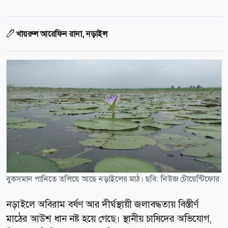
খায়রুল আরেফিন রানা, নড়াইল
বুকসমান পানিতে তলিয়ে আছে নড়াইলের মাঠ। ছবি: নিউজ টোয়েন্টিফোর
নড়াইলে অবিরাম বর্ষণ আর দীর্ঘস্থায়ী জলাবদ্ধতায় বিস্তীর্ণ
মাঠের আউশ ধান নষ্ট হয়ে গেছে। স্থানীয় চাষিদের অভিযোগ,