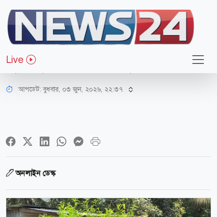
সারাদেশ
বাবার কবরের ফুলগাছ চুরি, পুরো গ্রাম
Live
জুড়ে ফুলগাছ লাগালেন যুবক
আপডেট: বুধবার, ০৩ জুন, ২০২৬, ২২:৩৭
অনলাইন ডেস্ক