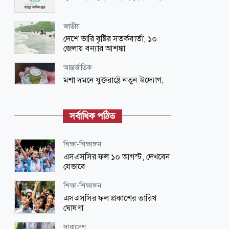
জাতীয়
দেশে ভারি বৃষ্টির সতর্কবার্তা, ১০
জেলায় বন্যার আশঙ্কা
আন্তর্জাতিক
মশা দমনে যুক্তরাষ্ট্রে নতুন উদ্যোগ,
ছাড়া হবে ৬ লাখ মশা
প্রবাস
সর্বাধিক পঠিত
লিসবনে যথাযোগ্য মর্যাদায় জুলাই
গণঅভ্যুত্থান দিবস পালন
শিক্ষা-শিক্ষাঙ্গন
জাতীয়
এসএসসির ফল ১০ আগস্ট, দেখবেন
সন্ধ্যার মধ্যে ঝড় ও ভারী বৃষ্টির কবলে
যেভাবে
পড়তে পারে যেসব অঞ্চল
শিক্ষা-শিক্ষাঙ্গন
শিক্ষা-শিক্ষাঙ্গন
এসএসসির ফল প্রকাশের তারিখ
এইচএসসির ব্যবহারিক পরীক্ষার
ঘোষণা
নির্দেশিকা প্রকাশ
সারাদেশ