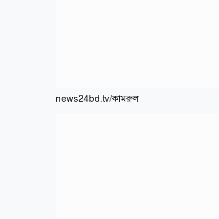
news24bd.tv/কামরুল