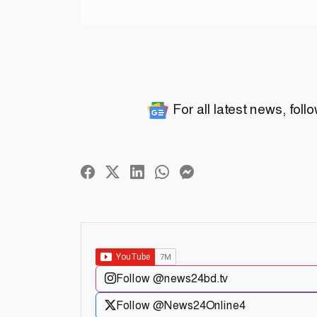
For all latest news, foll
Follow @news24bd.tv
Follow @News24Online4