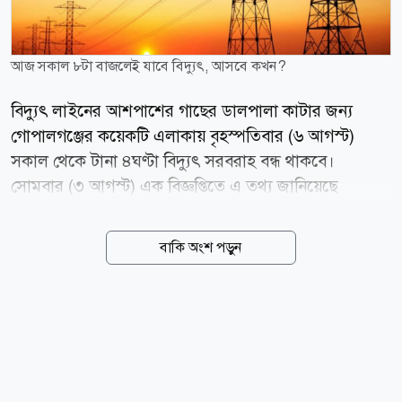
আজ সকাল ৮টা বাজলেই যাবে বিদ্যুৎ, আসবে কখন?
বিদ্যুৎ লাইনের আশপাশের গাছের ডালপালা কাটার জন্য
গোপালগঞ্জের কয়েকটি এলাকায় বৃহস্পতিবার (৬ আগস্ট)
সকাল থেকে টানা ৪ঘণ্টা বিদ্যুৎ সরবরাহ বন্ধ থাকবে।
সোমবার (৩ আগস্ট) এক বিজ্ঞপ্তিতে এ তথ্য জানিয়েছে
গোপালগঞ্জ বিদ্যুৎ সরবরাহ, ওজোপাডিকো। এতে বলা হয়,
ঝড় বৃষ্টিতে বিদ্যুৎ বিভ্রাট এড়াতে বৃহস্পতিবার বিদ্যুৎ লাইনের
বাকি অংশ পড়ুন
আশেপাশের গাছের ডালপালা কাটা হবে। এ জন্য গোপালগঞ্জ
পৌরসভা এলাকার ওজোপাডিকো দপ্তরের আওতায় কয়েকটি
এলাকায় সকাল ৮ টা থেকে দুপুর ১২টা পর্যন্ত বিদ্যুৎ সরবরাহ
বন্ধ থাকবে। এলাকাগুলো হলো- পাওয়া হাউজ বাউন্ডারি
সংলগ্ন ১০তলা বন্ধন ভবন, আরামবাগ, শাহিন স্কুল, আমেনা
স্কুল রোড, রেশমা ইন্টা: স্কুল, লায়েকের মোড়, নীচুপাড়া,