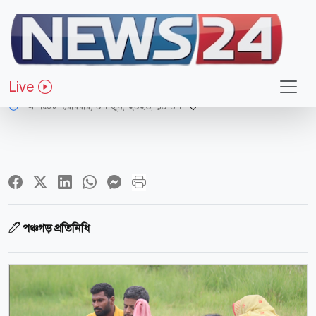
সারাদেশ
‘আব্বু, কেমন জানি লাগছে’
Live
আপডেট: রোববার, ০৭ জুন, ২০২৬, ১০:৪৭
পঞ্চগড় প্রতিনিধি