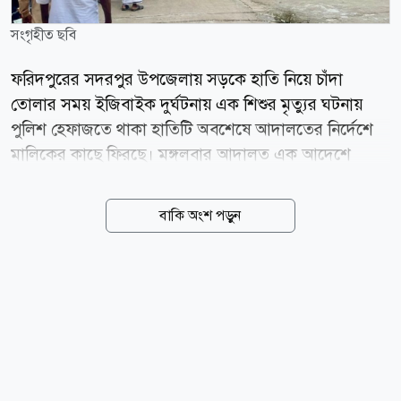
সংগৃহীত ছবি
ফরিদপুরের সদরপুর উপজেলায় সড়কে হাতি নিয়ে চাঁদা
তোলার সময় ইজিবাইক দুর্ঘটনায় এক শিশুর মৃত্যুর ঘটনায়
পুলিশ হেফাজতে থাকা হাতিটি অবশেষে আদালতের নির্দেশে
মালিকের কাছে ফিরছে। মঙ্গলবার আদালত এক আদেশে
সদরপুর থানার ভারপ্রাপ্ত কর্মকর্তা (ওসি)কে হাতিটি তার
মালিকের কাছে হস্তান্তরের নির্দেশ দেন। এর আগে গত ২৮
বাকি অংশ পড়ুন
জুলাই দুপুরে সদরপুর উপজেলার আটরশি এলাকায়
জামালপুরের দেওয়ানগঞ্জ উপজেলার মাদারের চর গ্রামের
আনিসউদ্দিনের ছেলে মাহুত বকুল মিয়া (২৪) হাতি দিয়ে রাস্তা
আটকে চাঁদা তুলছিলেন বলে অভিযোগ ওঠে। এ সময় চাঁদা
এড়াতে গিয়ে একটি ইজিবাইক দুর্ঘটনার কবলে পড়ে এবং এতে
এক শিশুর মৃত্যু হয়। ঘটনার পর স্থানীয়রা মাহুত ও হাতিটিকে
আটক করে পুলিশের কাছে সোপর্দ করেন। পরদিন পুলিশ মাহুত