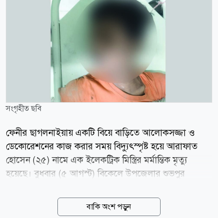
সংগৃহীত ছবি
ফেনীর ছাগলনাইয়ায় একটি বিয়ে বাড়িতে আলোকসজ্জা ও
ডেকোরেশনের কাজ করার সময় বিদ্যুৎস্পৃষ্ট হয়ে আরাফাত
হোসেন (২৫) নামে এক ইলেকট্রিক মিস্ত্রির মর্মান্তিক মৃত্যু
হয়েছে। বুধবার (৫ আগস্ট) বিকেলে উপজেলার শুভপুর
ইউনিয়নের উত্তর মন্দিয়া এলাকার মজুমদার বাড়িতে এই
দুর্ঘটনা ঘটে। নিহত আরাফাত হোসেন ছাগলনাইয়া উপজেলার
বাকি অংশ পড়ুন
জয়পুর এলাকার ভাই ভাই ডেকোরেটর-এর কর্মচারী হিসেবে