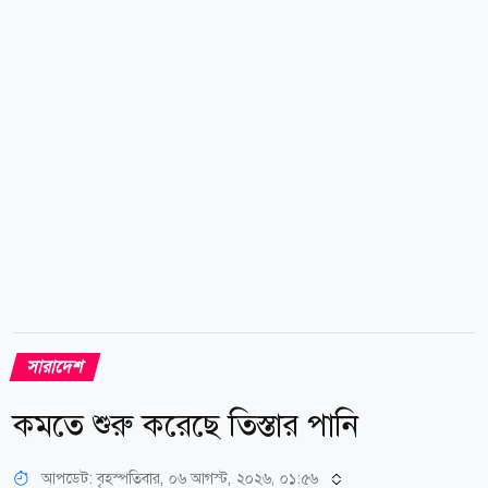
ইতালি মোড়, গুল্লি বাড়ি মোড়, লোহার ব্রিজ, মানিক সড়ক,
চেচানিয়াকান্দি এলাকা। এছাড়া বিদ্যুৎ লাইন একই পোলে
হওয়ায় ১১কেভি মোহাম্মদ পাড়া ফিডারে সকাল...
সারাদেশ
কমতে শুরু করেছে তিস্তার পানি
আপডেট: বৃহস্পতিবার, ০৬ আগস্ট, ২০২৬, ০১:৫৬