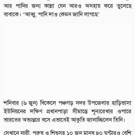
আর পানির জন্য কান্না যেন আরও অসহায় করে তুলেছে
বাবাকে। ‘আব্বু, পানি দাও কেমন জানি লাগছে’
শনিবার (৬ জুন) বিকেলে পঞ্চগড় সদর উপজেলার হাড়িভাসা
ইউনিয়নের দক্ষিণ প্রধানপাড়া সীমান্তে শূন্যরেখার ওপারে
ভারতের অভ্যন্তরে বসে এভাবেই আকুতি জানাচ্ছিলেন তিনি।
সেখানে নারী, পুরুষ ও শিশুসহ ১০ জন মানুষ ৪০ ঘণ্টারও বেশি