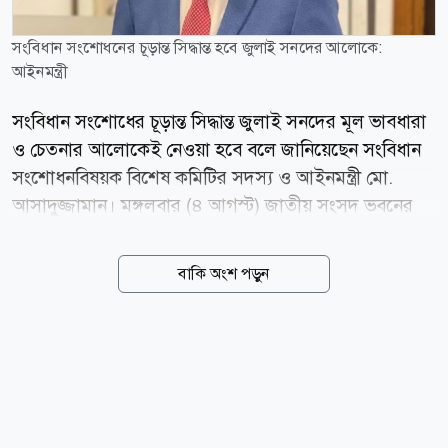
সংবিধান সংশোধনের চূড়ান্ত সিদ্ধান্ত হবে জুলাই সনদের আলোকে:
আইনমন্ত্রী
সংবিধান সংশোধের চূড়ান্ত সিদ্ধান্ত জুলাই সনদের মূল ভাবধারা
ও চেতনার আলোকেই নেওয়া হবে বলে জানিয়েছেন সংবিধান
সংশোধনবিষয়ক বিশেষ কমিটির সদস্য ও আইনমন্ত্রী মো.
আসাদুজ্জামান। মঙ্গলবার (৪ আগস্ট) জাতীয় সংসদ ভবনের
দক্ষিণ প্লাজায় কমিটির প্রথম বৈঠক শেষে গণমাধ্যমকর্মীদের
সঙ্গে আলাপকালে তিনি এ কথা বলেন। মন্ত্রী জানান, ২০২৫
বাকি অংশ পড়ুন
সালের ঐতিহাসিক জুলাই সনদে স্বাক্ষরকারী ৩৩টি রাজনৈতিক
দলের সর্বসম্মত আকাঙ্খাকে ভিত্তি করেই প্রধানমন্ত্রীর বিশেষ
নির্দেশনায় এই সংবিধান সংশোধন কমিটি গঠন করা হয়েছে।
এটি কেবল সংসদীয় আনুষ্ঠানিকতার মধ্যে সীমাবদ্ধ থাকবে না,
বরং সমাজের সর্বস্তরের মানুষের মতামতকে এখানে প্রাধান্য
দেওয়া হবে। মন্ত্রী উল্লেখ করেন, সংশোধনী প্রস্তাব চূড়ান্ত করার