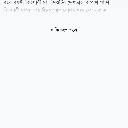
বছর বয়সী কিশোরী মা। শিশুটির দেখভালের পাশাপাশি
কিশোরী মাকে সামাজিক যোগাযোগমাধ্যম ফেসবুক ও
টিকটকসহ ব্যবহার থেকে বিরত থাকার পরামর্শ দিয়েছে ঢাকা
জেলা লিগ্যাল এইড। মঙ্গলবার (৪ আগস্ট) ঢাকা জেলা লিগ্যাল
বাকি অংশ পড়ুন
এইড কার্যালয়ে শিশুটির অভিভাবকত্ব নিয়ে শুনানি অনুষ্ঠিত হয়।
শুনানি শেষে জেলা লিগ্যাল এইড অফিসার ও সিনিয়র সহকারী
জজ মো. সায়েম খান জানান, বিদ্যমান আইন ও শিশুর সর্বোত্তম
স্বার্থ বিবেচনায় আপাতত সাত মাস বয়সি শিশুটি তার মায়ের
কাছেই থাকবে। তিনি জানান, শুনানির সময় কিশোরী মাকে
ফেসবুক ও টিকটকসহ সামাজিক যোগাযোগমাধ্যম ব্যবহার
থেকে বিরত থাকার পরামর্শ দেওয়া হয়েছে। একই সঙ্গে উভয়
পক্ষকে ভবিষ্যতে আইন মেনে চলার নির্দেশনা দেওয়া হয়েছে।
লিগ্যাল এইড সূত্র জানায়,...