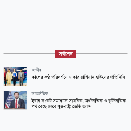
সর্বশেষ
জাতীয়
কালের কণ্ঠ পরিদর্শনে ঢাকার রাশিয়ান হাউসের প্রতিনিধি
আন্তর্জাতিক
ইরান সংকট সমাধানে সামরিক, অর্থনৈতিক ও কূটনৈতিক
পথ বেছে নেবে যুক্তরাষ্ট্র: জেডি ভ্যান্স
জাতীয়
৪ বছরে ফ্যামিলি কার্ডের আওতায় আসবে ১ কোটি ৬০
লাখ পরিবার