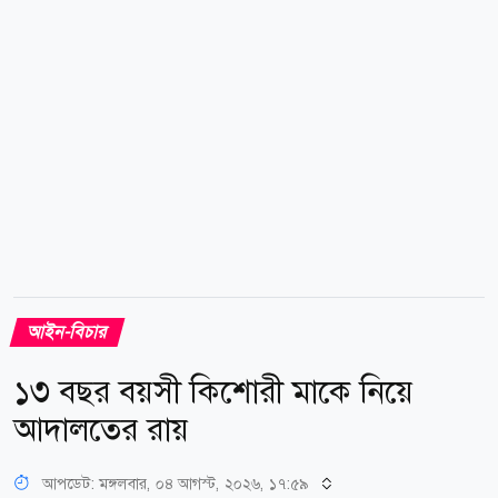
লক্ষ্যে কমিটি খুব দ্রুতই জুলাই বিপ্লবের শহীদ পরিবার, আহত
ও সংগ্রামী জুলাই যোদ্ধা, বৈষম্যবিরোধী...
আইন-বিচার
১৩ বছর বয়সী কিশোরী মাকে নিয়ে
আদালতের রায়
আপডেট: মঙ্গলবার, ০৪ আগস্ট, ২০২৬, ১৭:৫৯