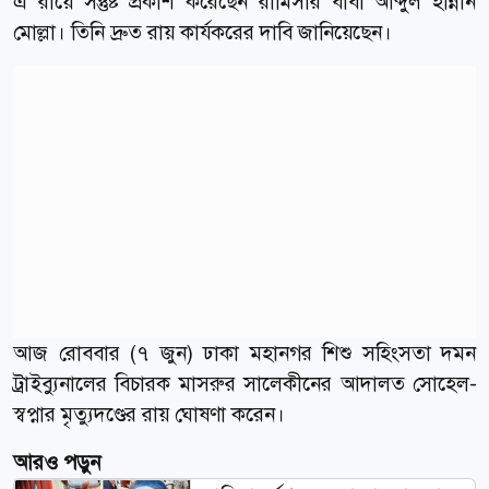
এ রায়ে সন্তুষ্ট প্রকাশ করেছেন রামিসার বাবা আব্দুল হান্নান
মোল্লা। তিনি দ্রুত রায় কার্যকরের দাবি জানিয়েছেন।
আজ রোববার (৭ জুন) ঢাকা মহানগর শিশু সহিংসতা দমন
ট্রাইব্যুনালের বিচারক মাসরুর সালেকীনের আদালত সোহেল-
স্বপ্নার মৃত্যুদণ্ডের রায় ঘোষণা করেন।
আরও পড়ুন