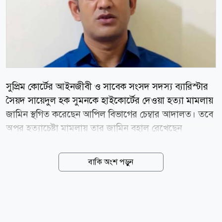
সুপ্রিম কোর্টের আইনজীবী ও সাবেক সংসদ সদস্য ব্যারিস্টার
সৈয়দ সায়েদুল হক সুমনকে হাইকোর্টের দেওয়া হত্যা মামলায়
জামিন স্থগিত করেছেন আপিল বিভাগের চেম্বার আদালত। তবে
অপর হত্যাচেষ্টা মামলায় তার জামিন বহাল রেখেছেন
আদালত।সোমবার রাষ্ট্রপক্ষের আবেদনের শুনানি শেষে চেম্বার
বিচারপতি মো. রেজাউল হক এ আদেশ দেন। গত ২৯ জুলাই
বাকি অংশ পড়ুন
রুল নিষ্পত্তি করে বিচারপতি শেখ মো. জাকির হোসেন ও
বিচারপতি মো. জাকির হোসেনের হাইকোর্ট বেঞ্চ ব্যারিস্টার
সুমনকে জামিন দেন। এর মধ্যে একটি ছিল খিলগাঁও থানার
হত্যা মামলা এবং অপরটি ছিল মুগদা থানার হত্যাচেষ্টা মামলা।