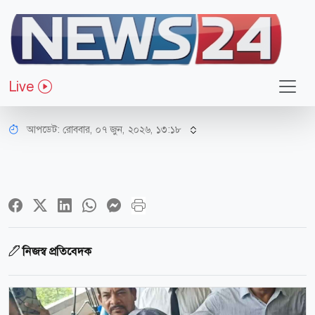
আইন-বিচার
রায়ে সন্তুষ্ট রামিসার বাবা, দ্রুত কার্যকরের
Live
দাবি
আপডেট: রোববার, ০৭ জুন, ২০২৬, ১৩:১৮
নিজস্ব প্রতিবেদক