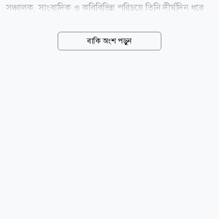
সঞ্চালক, সাংবাদিক ও কবিবিভিন্ন পরিচয়ে তিনি দীর্ঘদিন ধরে
কাজ করেছেন। তার রয়েছে বর্ণাঢ্য ক্যারিয়ার। রাজনৈতিক
টকশোর উপস্থাপক হিসেবে তিনি দর্শকের কাছে আলাদা
বাকি অংশ পড়ুন
পরিচিতি লাভ করেছেন। যদিও আওয়ামী লীগ আমলে চাপে
পড়ে সেসব অনুষ্ঠান বন্ধ করে দিতে হয়েছিল। পরবর্তীকালে
তিনি পেশাদার সাংবাদিক হিসেবে দৈনিক আমার দেশ, এনটিভি,
চ্যানেল ওয়ান, এটিএন বাংলা, একুশে টেলিভিশন, বাংলাভিশন
এবং যমুনা টেলিভিশন-এ দায়িত্ব পালন করেন। এছাড়া তিনি
সমসাময়িক বিষয় নিয়ে বিভিন্ন জাতীয় সংবাদপত্রে নিয়মিত
কলাম ও প্রবন্ধ লিখে থাকেন। সাংবাদিক পরিচয়ের পাশাপাশি
তাঁর রয়েছে সাহিত্যিক পরিচয়। তাঁর প্রকাশিত কাব্যগ্রন্থের...