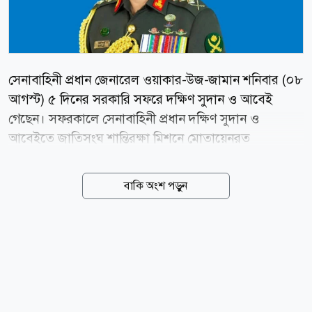
সেনাবাহিনী প্রধান জেনারেল ওয়াকার-উজ-জামান শনিবার (০৮
আগস্ট) ৫ দিনের সরকারি সফরে দক্ষিণ সুদান ও আবেই
গেছেন। সফরকালে সেনাবাহিনী প্রধান দক্ষিণ সুদান ও
আবেইতে জাতিসংঘ শান্তিরক্ষা মিশনে মোতায়েনরত
বাংলাদেশি কন্টিনজেন্টসমূহ পরিদর্শন করবেন। এছাড়াও, উভয়
স্থানের রাষ্ট্রীয় এবং মিশন সংশ্লিষ্ট কর্তৃপক্ষের সঙ্গে সৌজন্য
বাকি অংশ পড়ুন
সাক্ষাৎ ও মতবিনিময় করবেন। news24bd.tv/এআর