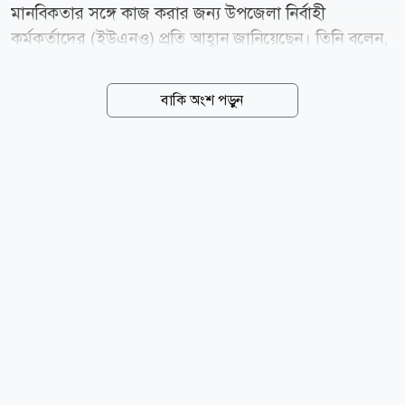
মানবিকতার সঙ্গে কাজ করার জন্য উপজেলা নির্বাহী
কর্মকর্তাদের (ইউএনও) প্রতি আহ্বান জানিয়েছেন। তিনি বলেন,
রাষ্ট্রের দায়িত্বে থাকা প্রত্যেকের জন্য মানুষের সেবা করার
সুযোগ বড় একটি আমানত ও আল্লাহর নিয়ামত। এই সুযোগকে
বাকি অংশ পড়ুন
কাজে লাগিয়ে অসহায়-দুস্থ মানুষের পাশে দাঁড়াতে হবে এবং
আগামী প্রজন্মের জন্য একটি নিরাপদ ও বাসযোগ্য বাংলাদেশ
রেখে যেতে হবে। শনিবার (০৮ আগস্ট) বিকেলে রাজধানীর
তেজগাঁওয়ে প্রধানমন্ত্রীর কার্যালয়ে বিভিন্ন উপজেলা থেকে আসা
উপজেলা নির্বাহী কর্মকর্তাদের উদ্দেশে আয়োজিত এক সভায়
প্রধানমন্ত্রী তারেক রহমান এসব কথা বলেন। প্রধানমন্ত্রীর উপ-
প্রেস সচিব সুজাউদ্দৌলা সুজন মাহমুদ এ তথ্য জানান। তিনি
জানান, সভায় প্রধানমন্ত্রী বলেছেন, আজ আমরা...