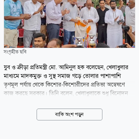
সংগৃহীত ছবি
যুব ও ক্রীড়া প্রতিমন্ত্রী মো. আমিনুল হক বলেছেন, খেলাধুলার
মাধ্যমে মাদকমুক্ত ও সুস্থ সমাজ গড়ে তোলার পাশাপাশি
তৃণমূল পর্যায় থেকে কিশোর-কিশোরীদের প্রতিভা অন্বেষণে
কাজ করছে সরকার। তিনি বলেন, খেলাধুলাকে শুধু বিনোদন
হিসেবে নয়, পেশা হিসেবেও প্রতিষ্ঠিত করতে হবে। এর মাধ্যমে
তরুণ প্রজন্মকে মাদক ও নানা সামাজিক অবক্ষয় থেকে দূরে
বাকি অংশ পড়ুন
রাখা সম্ভব। শনিবার (০৮ আগস্ট) বিকেলে ঝিনাইদহের
বীরশ্রেষ্ঠ হামিদুর রহমান স্টেডিয়ামে ঝিনাইদহ জেলা পরিষদ
গোল্ডকাপ ফুটবল টুর্নামেন্ট-২০২৬-এর ফাইনাল খেলার