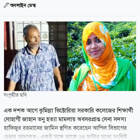
অনলাইন ডেস্ক
সংগৃহীত ছবি
এক দশক আগে কুমিল্লা ভিক্টোরিয়া সরকারি কলেজের শিক্ষার্থী
সোহাগী জাহান তনু হত্যা মামলায় অবসরপ্রাপ্ত সেনা সদস্য
হাফিজুর রহমানের জামিন স্থগিত করেছেন আপিল বিভাগের
চেম্বার আদালত। একই সঙ্গে তাকে ২৪ ঘণ্টার মধ্যে সংশ্লিষ্ট