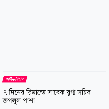
প্রভাবশালী ব্যক্তিত্বকে আসামির তালিকায় অন্তর্ভুক্ত করার
সম্ভাবনা রয়েছে। উল্লেখ্য, ২০১২ সালের ১৭ এপ্রিল ঢাকার
বনানী থেকে গুম হন বিএনপি নেতা ইলিয়াস আলী।...
আইন-বিচার
৭ দিনের রিমান্ডে সাবেক যুগ্ম সচিব
জগলুল পাশা