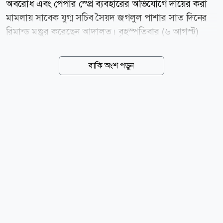
অবরোধ এবং পেপার স্প্রে ব্যবহারের অভিযোগে দায়ের করা
মামলায় সাবেক যুগ্ম সচিব সৈয়দ জগলুল পাশার সাত দিনের
রিমান্ড মঞ্জুর করেছেন আদালত। বৃহস্পতিবার (৬ আগস্ট)
ঢাকার মেট্রোপলিটন ম্যাজিস্ট্রেট দিদারুল আলম শুনানি শেষে
এ আদেশ দেন। এর আগে, মঙ্গলবার (০৪ আগস্ট) দিবাগত
বাকি অংশ পড়ুন
রাত দেড়টার দিকে জগলুল পাশাকে গ্রেপ্তার করে ঢাকা
মহানগর গোয়েন্দা পুলিশ (ডিবি)। বুধবার (০৫ আগস্ট) তাকে
ঢাকার চিফ মেট্রোপলিটন ম্যাজিস্ট্রেট আদালতে হাজির করা
হলে মামলার তদন্তের স্বার্থে ১০ দিনের রিমান্ড আবেদন করে
পুলিশ। আদালত তাকে কারাগারে পাঠিয়ে রিমান্ড শুনানির জন্য
আজ বৃহস্পতিবার (০৬ আগস্ট) দিন ধার্য করেন। মামলার
অভিযোগে বলা হয়, ২০১৩ সালের ২৮ ডিসেম্বর জগলুল
পাশাসহ এজাহারভুক্ত ১১১ জন এবং অজ্ঞাত আরও ২৫০
থেকে ৩০০ জন গুলশানে খালেদা জিয়ার বাসভবনের...