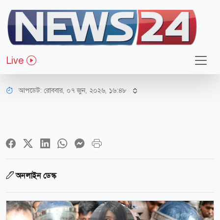
আইন-বিচার
কান্নায় ভেঙে পড়েন স্বপ্না আক্তার, নিশ্চুপ
Live
থাকেন সোহেল
আপডেট: রোববার, ০৭ জুন, ২০২৬, ১৬:৪৮
অনলাইন ডেস্ক