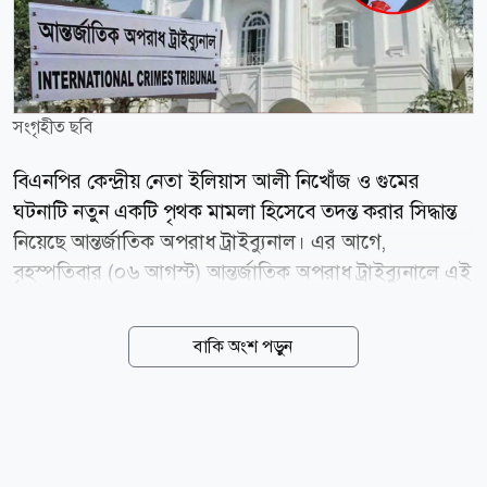
সংগৃহীত ছবি
বিএনপির কেন্দ্রীয় নেতা ইলিয়াস আলী নিখোঁজ ও গুমের
ঘটনাটি নতুন একটি পৃথক মামলা হিসেবে তদন্ত করার সিদ্ধান্ত
নিয়েছে আন্তর্জাতিক অপরাধ ট্রাইব্যুনাল। এর আগে,
বৃহস্পতিবার (০৬ আগস্ট) আন্তর্জাতিক অপরাধ ট্রাইব্যুনালে এই
আবেদন করে চিফ প্রসিকিউটর কার্যালয়। জানা গেছে,
মানবতাবিরোধী অপরাধের এই মামলায় র্যাবের সাবেক জ্যেষ্ঠ
বাকি অংশ পড়ুন
কর্মকর্তা উইং কমান্ডার (অব.) সাইফুর রহমানকে আগামী
রোববার (০৯ আগস্ট) ট্রাইব্যুনালে গ্রেপ্তার দেখানোর প্রক্রিয়া
চূড়ান্ত করা হয়েছে। একই সঙ্গে এই গুমের ঘটনার পেছনে মূল
নির্দেশদাতা হিসেবে ক্ষমতাচ্যুত সাবেক প্রধানমন্ত্রী শেখ
হাসিনাসহ তৎকালীন একাধিক শীর্ষ সামরিক ও বেসামরিক