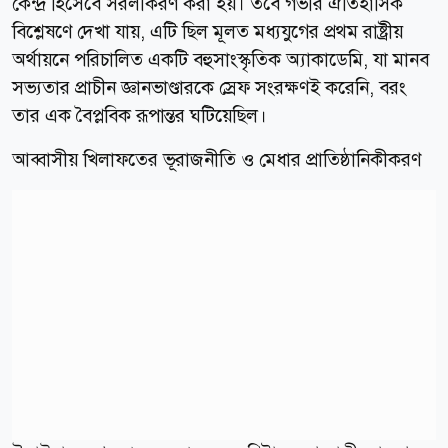
কেন্দ্র হিসেবে সরলীকরণ করা হয়। তবে গভীর ঐতিহাসিক
বিশ্লেষণে দেখা যায়, এটি ছিল মূলত মধ্যযুগের প্রথম রাষ্ট্রীয়
অর্থায়নে পরিচালিত একটি বহুসাংস্কৃতিক অ্যাকাডেমি, যা মানব
সভ্যতার প্রাচীন জ্ঞানভাণ্ডারকে স্রেফ সংরক্ষণই করেনি, বরং
তার এক বৈপ্লবিক রূপান্তর ঘটিয়েছিল।
আব্বাসীয় খিলাফতের ভূরাজনীতি ও মেধার প্রাতিষ্ঠানিকীকরণ