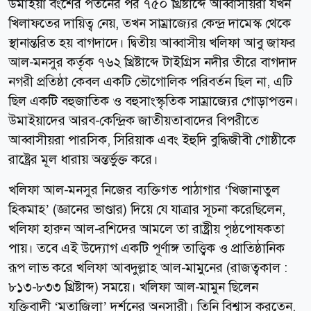
উমাইয়া বংশের পতনের পর ৭৫০ খ্রিষ্টাব্দে আব্বাসীয়রা যখন
খিলাফতের দায়িত্ব নেয়, তখন সাম্রাজ্যের কেন্দ্র দামেস্ক থেকে
স্থানান্তরিত হয় বাগদাদে। দ্বিতীয় আব্বাসীয় খলিফা আবু জাফর
আল-মনসুর কর্তৃক ৭৬২ খ্রিষ্টাব্দে টাইগ্রিস নদীর তীরে বাগদাদ
নগরী প্রতিষ্ঠা কেবল একটি ভৌগোলিক পরিবর্তন ছিল না, এটি
ছিল একটি বহুজাতিক ও বহুসাংস্কৃতিক সাম্রাজ্যের গোড়াপত্তন।
উমাইয়াদের আরব-কেন্দ্রিক জাতীয়তাবাদের বিপরীতে
আব্বাসীয়রা পারসিক, সিরিয়াক এবং ইহুদি বুদ্ধিজীবী গোষ্ঠীকে
রাষ্ট্রের মূল ধারায় অন্তর্ভুক্ত করে।
খলিফা আল-মনসুর নিজের ব্যক্তিগত পাঠাগার ‘খিজানাতুল
হিকমাহ’ (জ্ঞানের ভাণ্ডার) দিয়ে যে যাত্রার সূচনা করেছিলেন,
খলিফা হারুন আল-রশিদের আমলে তা রাষ্ট্রীয় পৃষ্ঠপোষকতা
পায়। তবে এই উদ্যোগ একটি পূর্ণাঙ্গ তাত্ত্বিক ও প্রাতিষ্ঠানিক
রূপ লাভ করে খলিফা আবদুল্লাহ আল-মামুনের (রাজত্বকাল :
৮১৩-৮৩৩ খ্রিষ্টাব্দ) সময়ে। খলিফা আল-মামুন ছিলেন
যুক্তিবাদী ‘মুতাজিলা’ দর্শনের অনুসারী। তিনি বিশ্বাস করতেন,