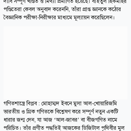
দাবি সম্পূর্ণ খণ্ডিত ও মিথ্যা প্রমাণিত হয়েছে। বাইতুল হিকমাহর
পণ্ডিতেরা কেবল অনুবাদ করেননি, তাঁরা প্রাপ্ত জ্ঞানকে কঠোর
বৈজ্ঞানিক পরীক্ষা-নিরীক্ষার মাধ্যমে মূল্যায়ন করেছিলেন।
গণিতশাস্ত্রে বিপ্লব : মোহাম্মদ ইবনে মুসা আল-খোয়ারিজমি
ভারতীয় ও গ্রিক গণিতকে বিশ্লেষণ করে সম্পূর্ণ নতুন একটি
ধারার জন্ম দেন, যা আজ ‘আল-জাবর’ বা বীজগণিত নামে
পরিচিত। তাঁর প্রণীত পদ্ধতিই আজকের ডিজিটাল পৃথিবীর মূল