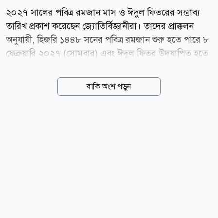
২০২৭ সালের পবিত্র রমজান মাস ও ঈদুল ফিতরের সম্ভাব্য
তারিখ প্রকাশ করেছেন জ্যোতির্বিজ্ঞানীরা। তাদের প্রাক্কলন
অনুযায়ী, হিজরি ১৪৪৮ সনের পবিত্র রমজান শুরু হতে পারে ৮
ফেব্রুয়ারি ২০২৭ (সোমবার) এবং ঈদুল ফিতর উদযাপিত হতে
পারে ৯ মার্চ (মঙ্গলবার)। মধ্যপ্রাচ্যভিত্তিক সংবাদমাধ্যম জর্ডান
নিউজ এবং সৌদি আরবের হিজরি ক্যালেন্ডার-সংক্রান্ত তথ্যের
বাকি অংশ পড়ুন
ভিত্তিতে এ সম্ভাব্য তারিখ প্রকাশ করা হয়েছে।
জ্যোতির্বিজ্ঞানভিত্তিক হিসাব অনুযায়ী, ১৪৪৮ হিজরির শাবান
মাসের ২৯ তারিখ অর্থাৎ ৬ ফেব্রুয়ারি (শনিবার) সন্ধ্যায়
রমজানের চাঁদ দেখা যাওয়ার সম্ভাবনা খুবই কম। ফলে শাবান
মাস ৩০ দিন পূর্ণ হতে পারে। সে হিসেবে ৮ ফেব্রুয়ারি থেকে
রমজান মাস শুরু হওয়ার সম্ভাবনাই বেশি। প্রাক্কলনে আরও
বলা হয়েছে, এবার রমজান মাস ২৯ দিনের হতে পারে। সে
অনুযায়ী ৮ মার্চ (সোমবার) রমজান মাস শেষ হবে এবং পরদিন
৯...