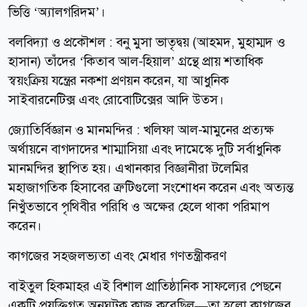
ভিত্তি ‘অ্যালগরিদম’।
বলবিদ্যা ও প্রকৌশল : বনু মুসা ভাতৃদ্বয় (আহমদ, মুহাম্মদ ও
হাসান) তাঁদের ‘কিতাব আল-হিয়াল’ গ্রন্থে প্রায় শতাধিক
স্বয়ংক্রিয় যন্ত্রের নকশা প্রণয়ন করেন, যা আধুনিক
সাইবারনেটিক্স এবং রোবোটিক্সের আদি উত্স।
জ্যোতির্বিজ্ঞান ও মানমন্দির : খলিফা আল-মামুনের প্রত্যক্ষ
অর্থায়নে বাগদাদের শাম্মাসিয়া এবং দামেস্কে দুটি সর্বাধুনিক
মানমন্দির স্থাপিত হয়। এখানকার বিজ্ঞানীরা টলেমির
মহাজাগতিক হিসাবের ত্রুটিগুলো সংশোধন করেন এবং অত্যন্ত
নিখুঁতভাবে পৃথিবীর পরিধি ও অক্ষের হেলে থাকা পরিমাপ
করেন।
কাগজের সহজলভ্যতা এবং মেধার গণতন্ত্রীকরণ
বাইতুল হিকমাহর এই বিশাল প্রাতিষ্ঠানিক সাফল্যের পেছনে
একটি প্রযুক্তিগত অনুঘটক কাজ করেছিল—তা হলো কাগজের