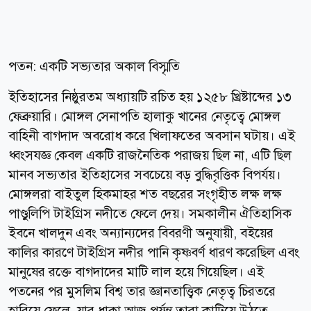
পতন: একটি সভ্যতার অকাল বিস্মৃতি
ইতিহাসের নিষ্ঠুরতম অধ্যায়টি রচিত হয় ১২৫৮ খ্রিষ্টাব্দের ১৩
ফেব্রুয়ারি। মোঙ্গল সেনাপতি হালাকু খানের নেতৃত্বে মোঙ্গল
বাহিনী বাগদাদ অবরোধ করে খিলাফতের অবসান ঘটায়। এই
ধ্বংসযজ্ঞ কেবল একটি রাজনৈতিক পরাজয় ছিল না, এটি ছিল
মানব সভ্যতার ইতিহাসের সবচেয়ে বড় বুদ্ধিবৃত্তিক বিপর্যয়।
মোঙ্গলরা বাইতুল হিকমাহর শত বছরের সংগৃহীত লক্ষ লক্ষ
পাণ্ডুলিপি টাইগ্রিস নদীতে ফেলে দেয়। সমকালীন ঐতিহাসিক
ইবনে খালদুন এবং অন্যান্যদের বিবরণী অনুযায়ী, বইয়ের
কালির কারণে টাইগ্রিস নদীর পানি কৃষ্ণবর্ণ ধারণ করেছিল এবং
মানুষের রক্তে বাগদাদের মাটি লাল হয়ে গিয়েছিল। এই
পতনের পর মুসলিম বিশ্ব তার জ্ঞানতাত্ত্বিক নেতৃত্ব চিরতরে
হারিয়ে ফেলে, যার ধাক্কা আজ পর্যন্ত তারা কাটিয়ে উঠতে