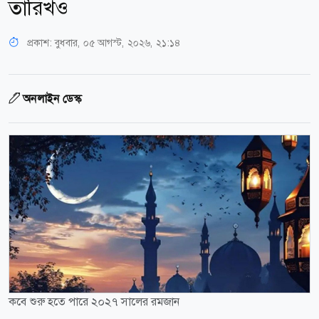
তারিখও
প্রকাশ:
বুধবার, ০৫ আগস্ট, ২০২৬, ২১:১৪
অনলাইন ডেস্ক
কবে শুরু হতে পারে ২০২৭ সালের রমজান