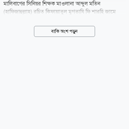
মালিবাগের সিনিয়র শিক্ষক মাওলানা আব্দুল মতিন
(হাফিজাহুল্লাহ) রচিত কিফায়াতুল মুগতাযি ফি শারহি জামে
তিরমিজি-এর পূর্ণাঙ্গ ১৭ খণ্ড প্রকাশিত হয়েছে। দীর্ঘ ২৫ বছরের
গবেষণা, অধ্যবসায় ও পাঠদানের অভিজ্ঞতার ভিত্তিতে রচিত
বাকি অংশ পড়ুন
এই আরবি ব্যাখ্যাগ্রন্থকে দেশ-বিদেশের আলেমরা হাদিস
গবেষণায় গুরুত্বপূর্ণ সংযোজন হিসেবে মূল্যায়ন করেছেন।
বুধবার (৫ আগস্ট) রাজধানীর কৃষিবিদ ইনস্টিটিউট
মিলনায়তনে মুআসসাসা ইলমিয়্যাহ বাংলাদেশের উদ্যোগে
হাদিস অনুসরণে সালাফের কর্মপন্থা: প্রসঙ্গ জামে তিরমিজি ও
কিফায়াতুল মুগতাযি শীর্ষক ইলমি সেমিনারে গ্রন্থটির আনুষ্ঠানিক
প্রকাশনা অনুষ্ঠিত হয়। এতে বাংলাদেশ, ভারত, সৌদি আরব,
দক্ষিণ আফ্রিকাসহ বিভিন্ন দেশের আলেম, গবেষক ও শিক্ষার্থীরা
অংশ...