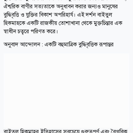
ঐশ্বরিক বাণীর সত্যতাকে অনুধাবন করার জন্যও মানুষের
বুদ্ধিবৃত্তি ও যুক্তির বিকাশ অপরিহার্য। এই দর্শন বাইতুল
হিকমাহকে একটি রাজকীয় তোশাখানা থেকে মুক্তচিন্তার এক
স্বাধীন চত্বরে পরিণত করে।
অনুবাদ আন্দোলন : একটি বহুমাত্রিক বুদ্ধিবৃত্তিক রূপান্তর
বাইতুল হিকমাহর ইতিহাসের সবচেয়ে গুরুত্বপূর্ণ এবং বৈপ্লবিক