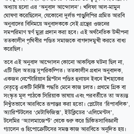
অধ্যায় হলো এর ‘অনুবাদ আন্দোলন’। খলিফা আল-মামুন
ঘোষণা করেছিলেন, যেকোনো দুর্লভ পাণ্ডুলিপির প্রমিত আরবি
অনুবাদের বিনিময়ে অনুবাদককে সেই গ্রন্থের ওজনের
সমপরিমাণ স্বর্ণ মুদ্রা প্রদান করা হবে। এই অর্থনৈতিক উদ্দীপনা
তত্কালীন পৃথিবীর পণ্ডিত সমাজকে বাগদাদমুখী করতে বাধ্য
করেছিল।
তবে এই অনুবাদ আন্দোলন কোনো আকস্মিক ঘটনা ছিল না,
এটি ছিল অত্যন্ত সুপরিকল্পিত। তত্কালীন প্রধান অনুবাদক,
একজন নেস্টোরিয়ান খ্রিস্টান পণ্ডিত হুনায়ন ইবনে ইশহাকের
নেতৃত্বে একটি নির্দিষ্ট পদ্ধতি মেনে কাজ চলত। প্রথমে গ্রিক বা
সংস্কৃত মূল পাঠকে সিরিয়াক ভাষায় এবং পরবর্তীতে তা অত্যন্ত
নিখুঁতভাবে আরবিতে রূপান্তর করা হতো। প্লেটোর ‘রিপাবলিক’,
অ্যারিস্টটলের ‘মেটাফিজিক্স’, ইউক্লিডের ‘এলিমেন্টস’,
টলেমির ‘অ্যালমাজেস্ট’ থেকে শুরু করে চিকিত্সাবিজ্ঞানী
গ্যালেন ও হিপোক্রেটিসের সমস্ত কাজ আরবিতে অনূদিত হয়।