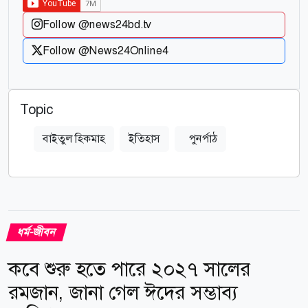
Follow @news24bd.tv
Follow @News24Online4
Topic
বাইতুল হিকমাহ
ইতিহাস
পুনর্পাঠ
ধর্ম-জীবন
কবে শুরু হতে পারে ২০২৭ সালের
রমজান, জানা গেল ঈদের সম্ভাব্য