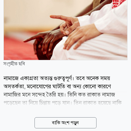
সংগৃহীত ছবি
নামাজে একাগ্রতা অত্যন্ত গুরুত্বপূর্ণ। তবে অনেক সময়
অসতর্কতা, মনোযোগের ঘাটতি বা অন্য কোনো কারণে
নামাজির মনে সন্দেহ তৈরি হয়। তিনি কত রাকাত নামাজ
পড়েছেন তা নিয়ে চিন্তায় পড়ে যান। তিন রাকাত হয়েছে নাকি
চার রাকাত, তা মনে না থাকলে কী করবেনএ বিষয়ে ইসলামে
সুস্পষ্ট নির্দেশনা রয়েছে। রাসুলুল্লাহ (সা.) বলেছেন, তুমি
বাকি অংশ পড়ুন
আল্লাহর ইবাদত করো এমনভাবে, যেন তুমি তাঁকে দেখছ। আর