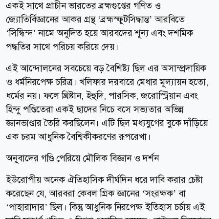
একই সাথে প্রাচীন ভারতের ব্রহ্মগুপ্তের গণিত ও
জ্যোতির্বিজ্ঞানের আকর গ্রন্থ ‘ব্রহ্মস্ফুটসিদ্ধান্ত’ আরবিতে
‘সিন্ধিন্দ’ নামে অনূদিত হয়ে আরবদের শূন্য এবং দশমিক
পদ্ধতির সাথে পরিচয় করিয়ে দেয়।
এই আন্দোলনের সবচেয়ে বড় বৈশিষ্ট্য ছিল এর অসাম্প্রদায়িক
ও ধর্মনিরপেক্ষ চরিত্র। খলিফার দরবারে মেধার মূল্যায়ন হতো,
ধর্মের নয়। ফলে খ্রিষ্টান, ইহুদি, পারসিক, জরোস্ট্রিয়ান এবং
হিন্দু পণ্ডিতেরা একই ছাদের নিচে বসে সভ্যতার অভিন্ন
জ্ঞানভাণ্ডার তৈরি করছিলেন। এটি ছিল মধ্যযুগের বুকে দাঁড়িয়ে
এক চরম আধুনিক বৈশ্বিকীকরণের রূপরেখা।
অনুবাদের গণ্ডি পেরিয়ে মৌলিক বিজ্ঞান ও দর্শন
ইউরোপীয় অনেক ঐতিহাসিক দীর্ঘদিন ধরে দাবি করার চেষ্টা
করেছেন যে, আরবরা কেবল গ্রিক জ্ঞানের ‘সংরক্ষক’ বা
‘পাহারাদার’ ছিল। কিন্তু আধুনিক নিরপেক্ষ ইতিহাস চর্চায় এই