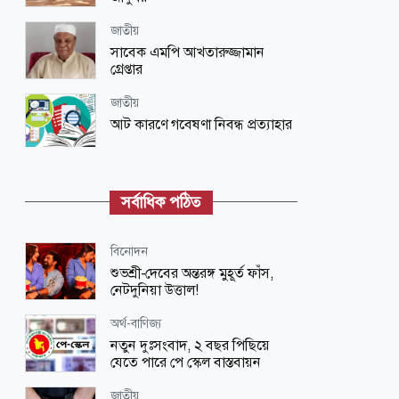
জাতীয়
সাবেক এমপি আখতারুজ্জামান
গ্রেপ্তার
জাতীয়
আট কারণে গবেষণা নিবন্ধ প্রত্যাহার
জাতীয়
নৌবাহিনীর সাবেক প্রধান মাহবুব আলী
সর্বাধিক পঠিত
খানের শাহাদৎবার্ষিকী আজ
খেলাধুলা
বিনোদন
বসুন্ধরায় আন্তর্জাতিক ক্রিকেট
শুভশ্রী-দেবের অন্তরঙ্গ মুহূর্ত ফাঁস,
নেটদুনিয়া উত্তাল!
অর্থ-বাণিজ্য
অর্থ-বাণিজ্য
দক্ষিণ এশিয়ার স্থিতিশীল মুদ্রা টাকা
নতুন দুঃসংবাদ, ২ বছর পিছিয়ে
যেতে পারে পে স্কেল বাস্তবায়ন
ধর্ম-জীবন
জাতীয়