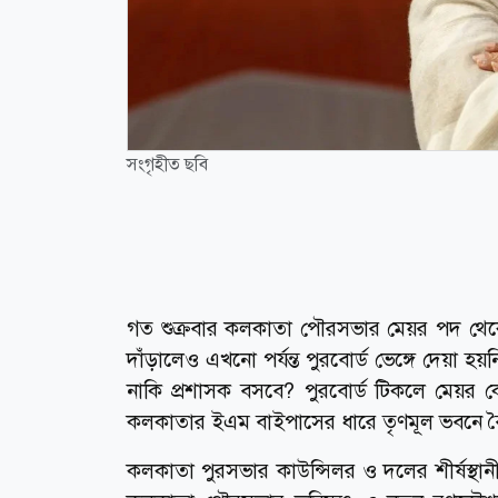
সংগৃহীত ছবি
গত শুক্রবার কলকাতা পৌরসভার মেয়র পদ থেকে 
দাঁড়ালেও এখনো পর্যন্ত পুরবোর্ড ভেঙ্গে দেয়া হ
নাকি প্রশাসক বসবে? পুরবোর্ড টিকলে মেয়র কে
কলকাতার ইএম বাইপাসের ধারে তৃণমূল ভবনে বৈঠক
কলকাতা পুরসভার কাউন্সিলর ও দলের শীর্ষস্থান