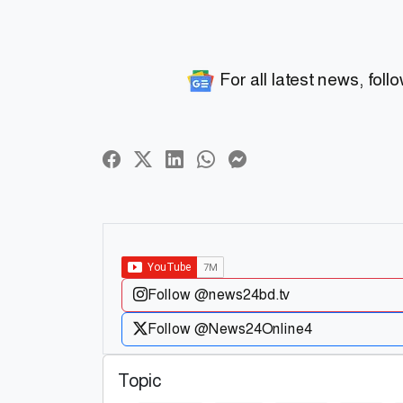
For all latest news, foll
Follow @news24bd.tv
Follow @News24Online4
Topic