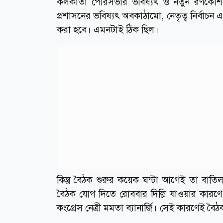
কলকাতা পৌরসভার ভবিষ্যৎ ও নতুন রণকৌশল 
প্রশাসনের ভবিষ্যৎ অবকাঠামো, নেতৃত্ব নির্বাচন
করা হবে। এমনটাই ঠিক ছিল।
কিন্তু বৈঠক শুরুর কয়েক ঘন্টা আগেই তা বাতি
বৈঠক যোগ দিতে রোববার দিল্লি যাওয়ার কারণে
কংগ্রেস নেত্রী মমতা ব্যানার্জি। সেই কারণেই বৈ