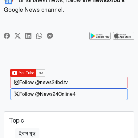
For all latest news, follow the
news24bd's
Google News channel.
Follow @news24bd.tv
Follow @News24Online4
Topic
ইরান যুদ্ধ