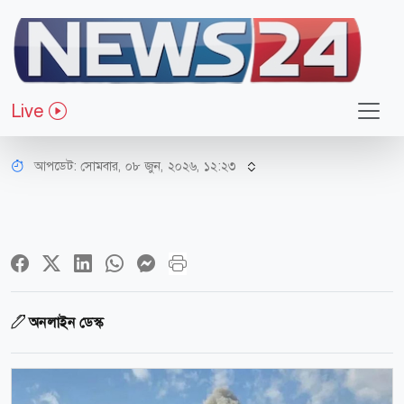
আন্তর্জাতিক
যুক্তরাষ্ট্রের কথা শুনলো না ইসরায়েল,
Live
হামলা করলো তেহরানে
আপডেট: সোমবার, ০৮ জুন, ২০২৬, ১২:২৩
অনলাইন ডেস্ক