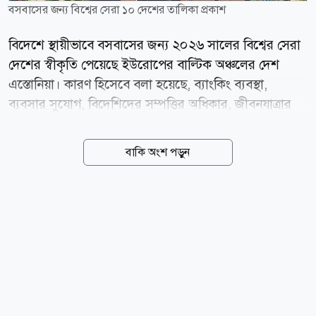
বসবাসের জন্য বিশ্বের সেরা ১০ দেশের তালিকা প্রকাশ
বিদেশে স্থায়ীভাবে বসবাসের জন্য ২০২৬ সালের বিশ্বের সেরা
দেশের স্বীকৃতি পেয়েছে ইউরোপের বাল্টিক অঞ্চলের দেশ
এস্তোনিয়া। কারণ হিসেবে বলা হয়েছে, ব্যাংকিং ব্যবস্থা,
ব্যবসার সুযোগ, বিদেশিদের সম্পত্তির অধিকার, জীবনযাত্রার
মান এবং রাজনৈতিক স্থিতিশীলতাসহ বিভিন্ন সূচকে ভালো
অবস্থান অর্জন করেই শীর্ষে উঠে এসেছে দেশটি। সম্প্রতি
বাকি অংশ পড়ুন
প্রকাশিত রুমাভি গ্লোবাল রিলোকেশন ইনডেক্স ২০২৬-এ
বিশ্বের ১৯২টি দেশ ও অঞ্চলকে ২৪টি ভিন্ন সূচকের ভিত্তিতে
মূল্যায়ন করা হয়। মূল্যায়নের সূচকগুলোর মধ্যে ছিল আর্থিক ও
করব্যবস্থা, স্বাস্থ্যসেবা, নিরাপত্তা, পরিবেশ, আবাসনের সামর্থ্য,
রাজনৈতিক স্থিতিশীলতা এবং নতুন দেশে বসবাসের সুযোগ।
প্রতিবেদন অনুযায়ী, এস্তোনিয়া ব্যাংকিং ও মুদ্রা ব্যবস্থায় ৯৯,
ব্যবসার সুযোগে ৯৬, আবাসনের সামর্থ্যে ৮২, সবুজ পরিবেশে
৮৬ এবং সড়ক নিরাপত্তায় ৭৭ নম্বর অর্জন...