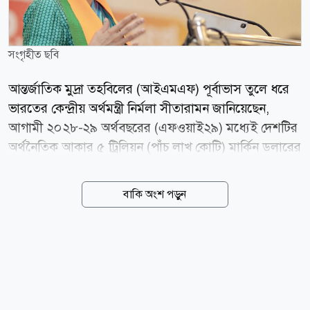
সংগৃহীত ছবি
আন্তর্জাতিক মুদ্রা তহবিলের (আইএমএফ) পূর্বাভাস তুলে ধরে
ভারতের কেন্দ্রীয় অর্থমন্ত্রী নির্মলা সীতারামন জানিয়েছেন,
আগামী ২০২৮-২৯ অর্থবছরের (এফওয়াই২৯) মধ্যেই দেশটির
অর্থনৈতিক আকার ৫ ট্রিলিয়ন (পাঁচ লাখ কোটি) মার্কিন ডলারের
মাইলফলক অতিক্রম করবে। এই লক্ষ্য অর্জনে ভারতের
কেন্দ্রীয় সরকার সুদূরপ্রসারী ও বহুমুখী প্রবৃদ্ধি কৌশল বাস্তবায়ন
বাকি অংশ পড়ুন
করছে। গতকাল মঙ্গলবার (০৪ আগস্ট) রাজ্যসভায় দেওয়া এক
লিখিত জবাবে অর্থমন্ত্রী এ তথ্য জানান। আইএমএফ প্রকাশিত
ওয়ার্ল্ড ইকোনমিক আউটলুক (এপ্রিল ২০২৬)-এর বৈশ্বিক
তথ্যসূত্রের বরাতে তিনি উল্লেখ করেন, বর্তমান বাজারমূল্যে
২০২৮-২৯ অর্থবছর নাগাদ ভারতের মোট দেশজ উৎপাদন
(জিডিপি) আনুমানিক ৫ দশমিক ১ ট্রিলিয়ন ডলারে পৌঁছাবে।