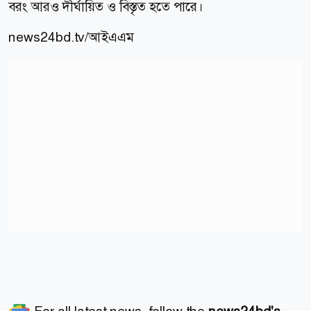
বরং আরও দীর্ঘায়িত ও বিস্তৃত হতে পারে।
news24bd.tv/
আইএএম