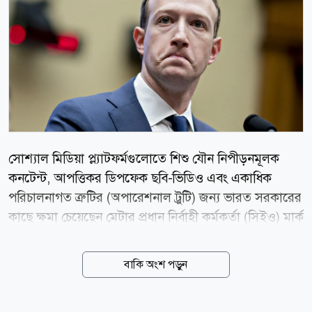
সোশ্যাল মিডিয়া প্ল্যাটফর্মগুলোতে শিশু যৌন নিপীড়নমূলক
কনটেন্ট, আপত্তিকর ডিপফেক ছবি-ভিডিও এবং একাধিক
পরিচালনাগত ত্রুটির (অপারেশনাল ট্রুটি) জন্য ভারত সরকারের
কাছে ক্ষমা চেয়েছেন মেটার প্রধান নির্বাহী কর্মকর্তা (সিইও) মার্ক
জাকারবার্গ। আজ বুধবার (০৫ আগস্ট) ভারতীয় সংবাদমাধ্যম
এনডিটিভির এক বিশেষ প্রতিবেদনে এই তথ্য জানানো হয়।
বাকি অংশ পড়ুন
সম্প্রতি ভারতের প্রধানমন্ত্রী নরেন্দ্র মোদির একটি ভিডিও
ফেসবুক থেকে সাময়িকভাবে সরিয়ে নেয় প্রযুক্তি প্রতিষ্ঠান মেটা।