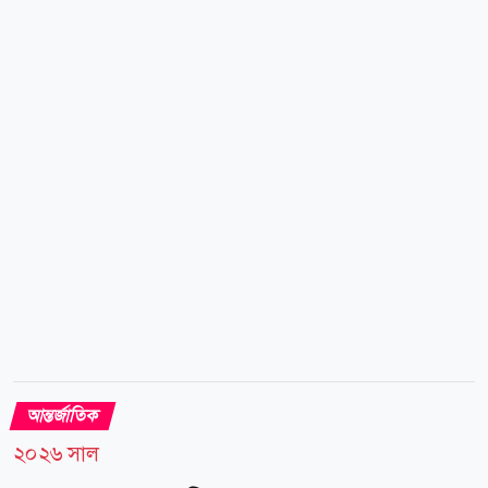
এই ঘটনার পর তীব্র প্রতিক্রিয়া জানায় ভারত সরকার এবং
মেটার শীর্ষ কর্মকর্তাদের তলব করা হয়। উদ্ভূত পরিস্থিতিতে
মেটার একটি উচ্চপর্যায়ের বৈশ্বিক প্রতিনিধিদল ভারতের
তথ্যপ্রযুক্তি (আইটি) মন্ত্রী অশ্বিনী বৈষ্ণবের সঙ্গে জরুরি বৈঠকে
মিলিত হয়। সংশ্লিষ্ট কূটনৈতিক ও আইটি মন্ত্রণালয় সূত্রে জানা
গেছে, বৈঠকে ভারত...
আন্তর্জাতিক
২০২৬ সাল