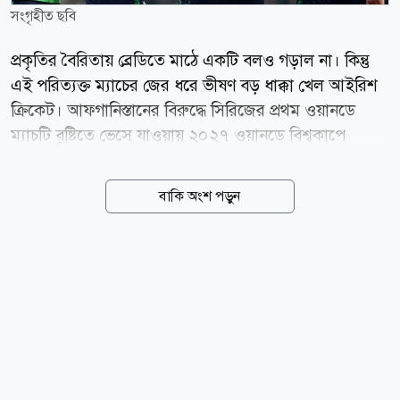
সংগৃহীত ছবি
প্রকৃতির বৈরিতায় ব্রেডিতে মাঠে একটি বলও গড়াল না। কিন্তু
এই পরিত্যক্ত ম্যাচের জের ধরে ভীষণ বড় ধাক্কা খেল আইরিশ
ক্রিকেট। আফগানিস্তানের বিরুদ্ধে সিরিজের প্রথম ওয়ানডে
ম্যাচটি বৃষ্টিতে ভেসে যাওয়ায় ২০২৭ ওয়ানডে বিশ্বকাপে
সরাসরি খেলার শেষ সুযোগটিও হাতছাড়া হলো
আয়ারল্যান্ডের। ফলে মূল পর্বের টিকিট পেতে এখন তাদের
বাকি অংশ পড়ুন
দীর্ঘ ও কঠিন বাছাইপর্বের পথ পাড়ি দিতে হবে। বুধবার
ব্রেডিতে পাঁচ ম্যাচ সিরিজের প্রথম ওয়ানডেতে টানা বৃষ্টির
কারণে টস করাই সম্ভব হয়নি। শেষ পর্যন্ত আম্পায়াররা ম্যাচটি
পরিত্যক্ত ঘোষণা করতে বাধ্য হন। বর্তমানে আইসিসি ওয়ানডে
র্যাঙ্কিংয়ে ১২ নম্বরে অবস্থান করছে আয়ারল্যান্ড। আগামী ৩০
সেপ্টেম্বরের নির্ধারিত কাট-অফ তারিখের আগে সরাসরি মূল
পর্বে জায়গা করে নেওয়ার একটি কঠিন সমীকরণ দাঁড়িয়ে ছিল
তাদের সামনে। সে জন্য আফগানিস্তানকে ৫-০...