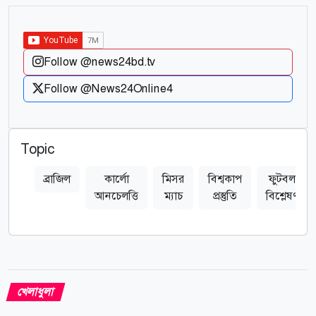
Follow @news24bd.tv
Follow @News24Online4
Topic
ব্রাজিল
কার্লো
মিসর
বিশ্বকাপ
ফুটবল
আনচেলত্তি
ম্যাচ
প্রস্তুতি
বিশ্লেষণ
খেলাধুলা