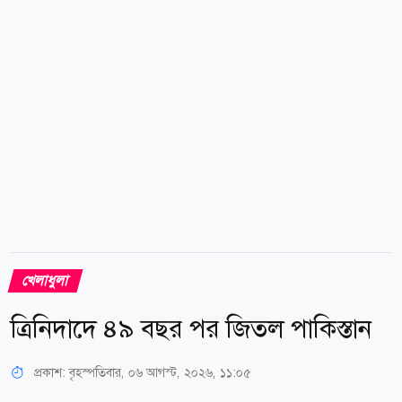
অংশগ্রহণ কঠিন হয়ে পড়ে। সুস্থ জীবনযাপনের বার্তা সবার
কাছে পৌঁছে দিতে টিম ধানমন্ডি নিজস্ব অর্থায়নে এবং
অংশগ্রহণকারীদের কাছ থেকে নামমাত্র...
খেলাধুলা
ত্রিনিদাদে ৪৯ বছর পর জিতল পাকিস্তান
প্রকাশ:
বৃহস্পতিবার, ০৬ আগস্ট, ২০২৬, ১১:০৫