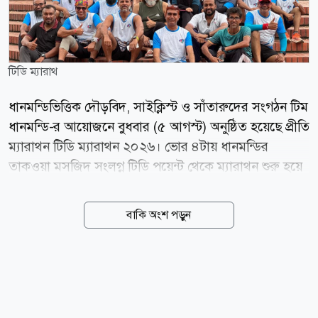
টিডি ম্যারাথ
ধানমন্ডিভিত্তিক দৌড়বিদ, সাইক্লিস্ট ও সাঁতারুদের সংগঠন টিম
ধানমন্ডি-র আয়োজনে বুধবার (৫ আগস্ট) অনুষ্ঠিত হয়েছে প্রীতি
ম্যারাথন টিডি ম্যারাথন ২০২৬। ভোর ৪টায় ধানমন্ডির
তাকওয়া মসজিদ সংলগ্ন টিডি পয়েন্ট থেকে ম্যারাথন শুরু হয়ে
শেষ হয় জাহাঙ্গীরনগর বিশ্ববিদ্যালয় প্রাঙ্গণে। ৪২ দশমিক ২
কিলোমিটারের এই ম্যারাথনে ৫০ জনের বেশি রানার অংশ
বাকি অংশ পড়ুন
নেন। আয়োজকদের দাবি, সব অংশগ্রহণকারী নিরাপদে ও
সফলভাবে নির্ধারিত দূরত্ব সম্পন্ন করেন। অনুষ্ঠানটির মিডিয়া
পার্টনার ছিল নিউজ টোয়েন্টিফোর। আয়োজনের রেস মার্শাল
সালেহিন বলেন, বর্তমানে বিভিন্ন রানিং ইভেন্টের নিবন্ধন ফি
তুলনামূলক বেশি হওয়ায় অনেক আগ্রহী রানারের জন্য