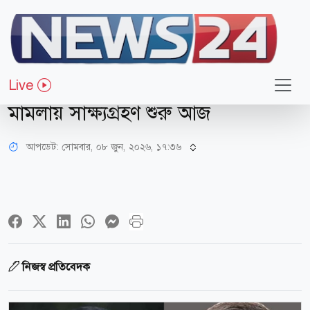
আইন-বিচার
মোহাম্মদপুরে ৯ জনকে হত্যা
Live
নানক-তাপসসহ ২৮ জনের বিরুদ্ধে হত্যা
মামলায় সাক্ষ্যগ্রহণ শুরু আজ
আপডেট: সোমবার, ০৮ জুন, ২০২৬, ১৭:৩৬
নিজস্ব প্রতিবেদক