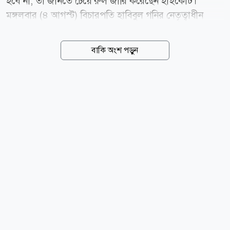
হবে না, তা জানতে চেয়ে রুল জারি করেছেন হাইকোর্ট।
মঙ্গলবার (৪ আগস্ট) বিচারপতি হাবিবুল গনির নেতৃত্বাধীন
হাইকোর্ট বেঞ্চ এই রুল জারি করেন। একই সঙ্গে,
প্রাপ্তবয়স্কদের মধ্যকার সম্মতিমূলক সম্পর্ককে বিয়ের মিথ্যা
বাকি অংশ পড়ুন
প্রতিশ্রুতির অজুহাতে ফৌজদারি অপরাধ হিসেবে গণ্য করার
বিধানটি কেন বাতিল করা হবে না, সে বিষয়েও জবাব তলব
করা হয়েছে। আইনজীবী ইসরাত হাসান এর আগে একটি
গণমাধ্যমকে দেওয়া সাক্ষাৎকারে এই বিধানের আইনি দুর্বলতা
ও অসামঞ্জস্যতা তুলে ধরেন। তিনি উল্লেখ করেন, ২০২৫
সালের ২০ মার্চ নারী ও শিশু নির্যাতন দমন আইনের
সংশোধনের খসড়া চূড়ান্ত অনুমোদনের সময় বিয়ের প্রলোভনে
যৌন মিলনকে অপরাধ হিসেবে চিহ্নিত করে শাস্তির বিধান রাখা
হয়েছে। তবে ঠিক কোন...