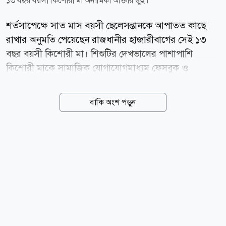
১৩ বছর বয়সী কিশোরী মা অনামিকা আক্তার জুঁই।
শর্তসাপেক্ষে সাত মাস বয়সী ছেলেসন্তানকে আপাতত কাছে
রাখার অনুমতি পেয়েছেন রাজধানীর হাজারীবাগের সেই ১৩
বছর বয়সী কিশোরী মা। শিশুটির দেখভালের পাশাপাশি
কিশোরী মাকে সামাজিক যোগাযোগমাধ্যম ফেসবুক ও
টিকটকসহ ব্যবহার থেকে বিরত থাকার পরামর্শ দিয়েছে ঢাকা
জেলা লিগ্যাল এইড। মঙ্গলবার (৪ আগস্ট) ঢাকা জেলা লিগ্যাল
বাকি অংশ পড়ুন
এইড কার্যালয়ে শিশুটির অভিভাবকত্ব নিয়ে শুনানি অনুষ্ঠিত হয়।
শুনানি শেষে জেলা লিগ্যাল এইড অফিসার ও সিনিয়র সহকারী
জজ মো. সায়েম খান জানান, বিদ্যমান আইন ও শিশুর সর্বোত্তম
স্বার্থ বিবেচনায় আপাতত সাত মাস বয়সি শিশুটি তার মায়ের
কাছেই থাকবে। তিনি জানান, শুনানির সময় কিশোরী মাকে
ফেসবুক ও টিকটকসহ সামাজিক যোগাযোগমাধ্যম ব্যবহার
থেকে বিরত থাকার পরামর্শ দেওয়া হয়েছে। একই সঙ্গে উভয়
পক্ষকে ভবিষ্যতে আইন মেনে চলার নির্দেশনা দেওয়া হয়েছে।
লিগ্যাল এইড সূত্র জানায়,...