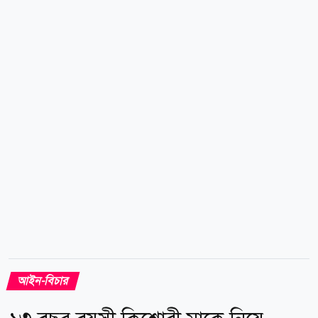
নির্দেশনায় এই সংবিধান সংশোধন কমিটি গঠন করা হয়েছে।
এটি কেবল সংসদীয় আনুষ্ঠানিকতার মধ্যে সীমাবদ্ধ থাকবে না,
বরং সমাজের সর্বস্তরের মানুষের মতামতকে এখানে প্রাধান্য
দেওয়া হবে। মন্ত্রী উল্লেখ করেন, সংশোধনী প্রস্তাব চূড়ান্ত করার
লক্ষ্যে কমিটি খুব দ্রুতই জুলাই বিপ্লবের শহীদ পরিবার, আহত
ও সংগ্রামী জুলাই যোদ্ধা, বৈষম্যবিরোধী...
আইন-বিচার