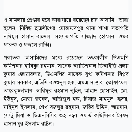
এ মামলায় গ্রেপ্তার হয়ে কারাগারে রয়েছেন চার আসামি। তারা
হলেন, নিষিদ্ধ ছাত্রলীগের মোহাম্মদপুর থানা শাখা সভাপতি
নাঈমুল হাসান রাসেল, সহসভাপতি সাজ্জাদ হোসেন, ওমর
ফারুক ও ফজলে রাব্বি।
পলাতক আসামিদের মধ্যে রয়েছেন তৎকালীন ডিএমপি
কমিশনার হাবিবুর রহমান, সাবেক অ্যাডিশনাল ডিআইজি প্রলয়
কুমার জোয়ারদার, ডিএমপির সাবেক যুগ্ম কমিশনার বিপ্লব
কুমার সরকার, এডিসি রওশুনুল হক, এমএ সাত্তার, তোফায়েল,
তারেকুজ্জামান, আরিফুর রহমান তুহিন, আহাদ হোসাইন, মো.
ইউনূস, মোল্লা রুবেল, আজিজুল হক, রিয়াজ মাহমুদ, হৃদয়,
মাইনুল ইসলাম, শেখ বজলুর রহমান, জহির উদ্দিন, আয়মান,
সেন্টু মিয়া ও ডিএনসিসির ৩২ নম্বর ওয়ার্ড কাউন্সিলর সৈয়দ
হাসান নূর ইসলাম রাষ্ট্রন।