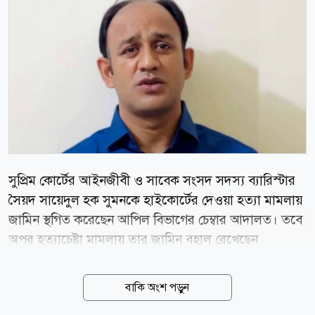
সুপ্রিম কোর্টের আইনজীবী ও সাবেক সংসদ সদস্য ব্যারিস্টার
সৈয়দ সায়েদুল হক সুমনকে হাইকোর্টের দেওয়া হত্যা মামলায়
জামিন স্থগিত করেছেন আপিল বিভাগের চেম্বার আদালত। তবে
অপর হত্যাচেষ্টা মামলায় তার জামিন বহাল রেখেছেন
আদালত।সোমবার রাষ্ট্রপক্ষের আবেদনের শুনানি শেষে চেম্বার
বিচারপতি মো. রেজাউল হক এ আদেশ দেন। গত ২৯ জুলাই
বাকি অংশ পড়ুন
রুল নিষ্পত্তি করে বিচারপতি শেখ মো. জাকির হোসেন ও