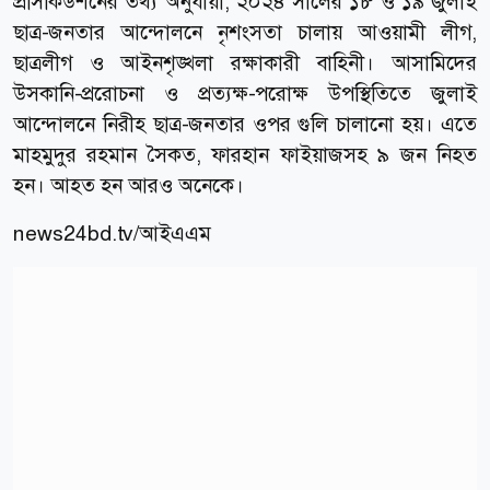
প্রসিকিউশনের তথ্য অনুযায়ী, ২০২৪ সালের ১৮ ও ১৯ জুলাই
ছাত্র-জনতার আন্দোলনে নৃশংসতা চালায় আওয়ামী লীগ,
ছাত্রলীগ ও আইনশৃঙ্খলা রক্ষাকারী বাহিনী। আসামিদের
উসকানি-প্ররোচনা ও প্রত্যক্ষ-পরোক্ষ উপস্থিতিতে জুলাই
আন্দোলনে নিরীহ ছাত্র-জনতার ওপর গুলি চালানো হয়। এতে
মাহমুদুর রহমান সৈকত, ফারহান ফাইয়াজসহ ৯ জন নিহত
হন। আহত হন আরও অনেকে।
news24bd.tv/
আইএএম