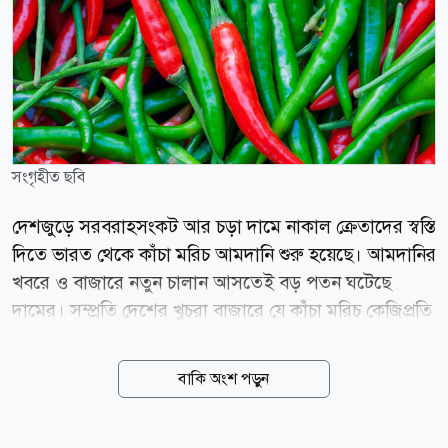
সংগৃহীত ছবি
দেশজুড়ে সরবরাহসংকট আর চড়া দামে নাকাল ক্রেতাদের স্বস্তি
দিতে ভারত থেকে কাঁচা মরিচ আমদানি শুরু হয়েছে। আমদানির
খবরে ও বাজারে নতুন চালান আসতেই বড় পতন ঘটেছে
দামের। সম্প্রতি দেশের খুচরা বাজারে যে কাঁচা মরিচ কেজিপ্রতি
৩০০ থেকে ৪০০ টাকায় বিক্রি হয়েছে, দিনাজপুরের হিলি
স্থলবন্দরের পাইকারি বাজারে তা নেমে এসেছে ৮০ থেকে ১০০
বাকি অংশ পড়ুন
টাকায়। হিলি স্থলবন্দর কার্যালয় সূত্রে জানা গেছে, সাড়ে আট
মাস বন্ধ থাকার পর গত ৩ আগস্ট (সোমবার) বন্দরটি দিয়ে