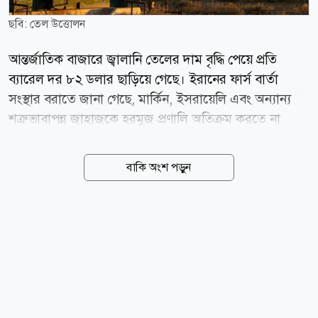
ছবি: তেল উত্তোলন
আন্তর্জাতিক বাজারে জ্বালানি তেলের দাম বৃদ্ধি পেয়ে প্রতি
ব্যারেল দর ৮২ ডলার ছাড়িয়ে গেছে। ইরানের ফার্স বার্তা
সংস্থার বরাতে জানা গেছে, মার্কিন, ইসরায়েলি এবং অন্যান্য
শত্রুভাবাপন্ন জাহাজকে হরমুজ প্রণালি অতিক্রম করতে না
দেওয়ার প্রস্তাবসহ একটি খসড়া বিল পর্যালোচনা করছে দেশটির
একটি সংসদীয় কমিটি। বৃহস্পতিবার (৬ আগস্ট) আন্তর্জাতিক
বাকি অংশ পড়ুন
মানদণ্ড ব্রেন্ট ক্রুডের দর ৩ দশমিক ০৪ ডলার বা ৩ দশমিক
৮৩ শতাংশ বেড়ে ব্যারেল প্রতি ৮২ দশমিক ৪৯ ডলারে স্থির
হয়। একই দিনে যুক্তরাষ্ট্রের পশ্চিম টেক্সাস মধ্যবর্তী বা
ডব্লিউটিআই ক্রুডের দর ২ দশমিক ০৭ ডলার বা ২ দশমিক ৭৫
শতাংশ বৃদ্ধি পেয়ে ৭৭ দশমিক ২৯ ডলারে পৌঁছেছে। ইরানি
এক সংসদ সদস্যের বরাতে ফার্স বার্তা সংস্থা জানিয়েছে,
প্রস্তাবিত এই বিধিনিষেধ লঙ্ঘনকারী জাহাজগুলোর ওপর
মালামালের মূল্যের সর্বোচ্চ ২০ শতাংশ পর্যন্ত জরিমানা...