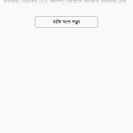
সরকার। শুক্রবার (০৭ আগস্ট) বিকেলে অনুষ্ঠিত সরকারি ক্রয়
সংক্রান্ত মন্ত্রিসভা কমিটির অনলাইন বৈঠকে এ সিদ্ধান্ত নেওয়া
হয়। বৈঠকে সভাপতিত্ব করেন অর্থ ও পরিকল্পনামন্ত্রী আমির
বাকি অংশ পড়ুন
খসরু মাহমুদ চৌধুরী। পরে অর্থ মন্ত্রণালয়ের এক সংবাদ
বিজ্ঞপ্তিতে বিষয়টি জানানো হয়। বিজ্ঞপ্তিতে বলা হয়, সরকারি
পর্যায়ে (জিটুজি) পদ্ধতিতে সিঙ্গাপুরভিত্তিক আরামকো ট্রেডিং
সিঙ্গাপুর পিটিই লিমিটেডের কাছ থেকে এই এলএনজি কেনা
হবে। এর আগে বৃহস্পতিবার অর্থনৈতিক বিষয়সংক্রান্ত মন্ত্রিসভা
কমিটির (সিসিইএ) বৈঠকে মোট আট কার্গো এলএনজি
আমদানির নীতিগত অনুমোদন দেওয়া হয়। ওই বৈঠকে জ্বালানি
ও খনিজসম্পদ বিভাগ চারটি পৃথক প্রস্তাবের মাধ্যমে...